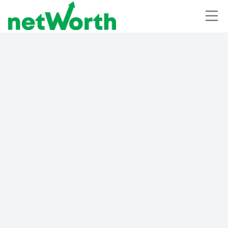
ESTRATEGIAS DE AHORRO
Optimaxx Educación: invierte hoy en
las oportunidades del mañana para
tus hijos
🕘
netWorth
2025-08-10