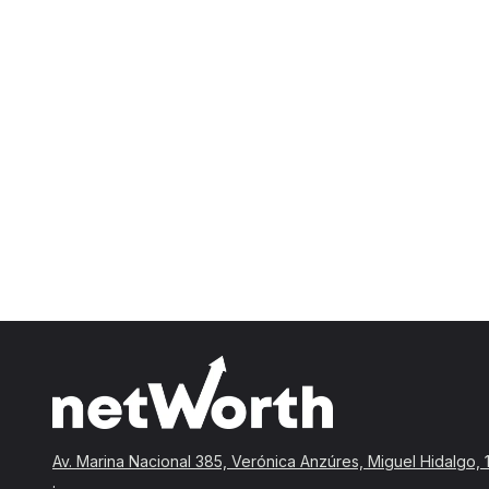
Av. Marina Nacional 385, Verónica Anzúres, Miguel Hidalgo
.