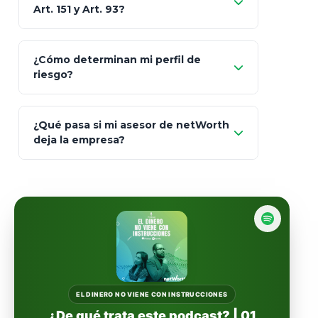
MetLife (MetaLife)
Art. 151 y Art. 93?
Prudential
Art. 151
¿Cómo determinan mi perfil de
riesgo?
AXA Seguros
Art.
93
Mapfre
¿Qué pasa si mi asesor de netWorth
totalmente
deja la empresa?
libres de impuestos
GBM
Actinver
reasigna
Fintual
automáticamente
Principal
Sura
EL DINERO NO VIENE CON INSTRUCCIONES
¿De qué trata este podcast? | 01