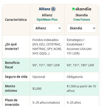
Allianz
Skandia
Característica
OptiMaxx Plus
Crea Futuro
Fondos indexados
Estrategico /
¿En qué
(IVV, EZU, CETETRAC,
Estabilidad /
invierte?
NAFTRAC, SPY, ACWI,
Acciones USA (Art
SHY, QQQ…)
151 LISR)
Beneficio
93°, 151°, 185° LISR
93°, 151°, 185° LISR
fiscal
Seguro de vida
Opcional
Obligatorio
Monto
$1,500 (a partir de 10
$2,000
mínimo
años)
Plazo de
5–25 años (vitalicio)
5–25 años
inversión