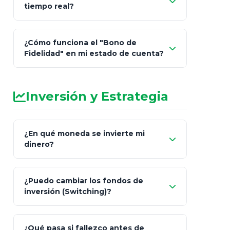
tiempo real?
de Cobro Seguro"
¿Cómo funciona el "Bono de
Fidelidad" en mi estado de cuenta?
Inversión y Estrategia
¿En qué moneda se invierte mi
dinero?
Pesos (ajustados a
¿Puedo cambiar los fondos de
inflación), Dólares o Euros
inversión (Switching)?
¿Qué pasa si fallezco antes de