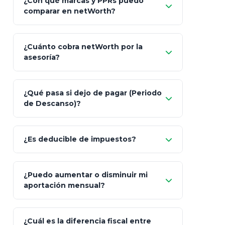
¿Con qué marcas y PPRs puedo
comparar en netWorth?
¿Cuánto cobra netWorth por la
asesoría?
Nada.
¿Qué pasa si dejo de pagar (Periodo
de Descanso)?
Allianz (Optimaxx Plus)
Optimaxx Plus
¿Es deducible de impuestos?
GNP (Proyecta)
Sí
¿Puedo aumentar o disminuir mi
Seguros Monterrey
aportación mensual?
Skandia (Crea)
¿Cuál es la diferencia fiscal entre