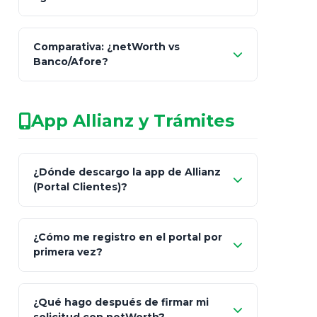
netWorth
Comparativa: ¿netWorth vs
consultor técnico
Banco/Afore?
legalmente facultado
No arriesgues tu
App Allianz y Trámites
patrimonio con asesores informales en
redes sociales.
Característica
netWorth (Certificado)
Ba
¿Dónde descargo la app de Allianz
(Portal Clientes)?
Asesoría
Personalizada y Continua
Gen
"Allianz
Fiscalidad
Estrategia Art. 151 / 93
Bás
¿Cómo me registro en el portal por
Client"
primera vez?
Inversión
S&P 500, ETFs Globales
Deu
Carta de
App Store (iOS)
Google Play
¿Qué hago después de firmar mi
Bienvenida