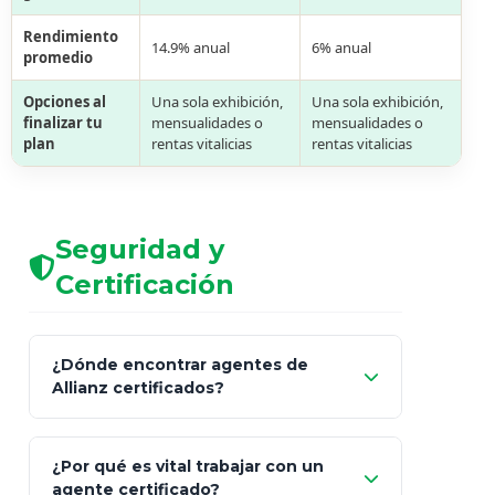
Rendimiento
14.9% anual
6% anual
promedio
Opciones al
Una sola exhibición,
Una sola exhibición,
finalizar tu
mensualidades o
mensualidades o
plan
rentas vitalicias
rentas vitalicias
Seguridad y
Certificación
¿Dónde encontrar agentes de
Allianz certificados?
Comisión Nacional de
¿Por qué es vital trabajar con un
Seguros y Fianzas (CNSF)
agente certificado?