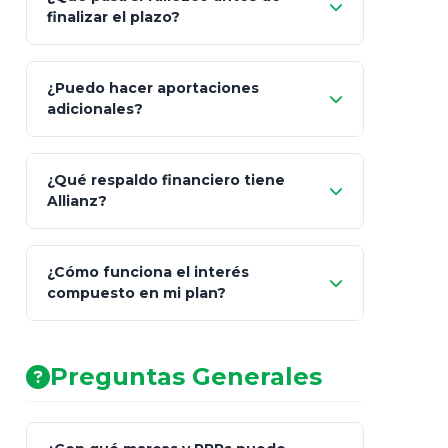
"Switching" (cambio de fondos)
finalizar el plazo?
¿Puedo hacer aportaciones
100% a tus
adicionales?
beneficiarios designados
¿Qué respaldo financiero tiene
Allianz?
¿Cómo funciona el interés
compuesto en mi plan?
AA (Muy Fuerte)
Preguntas Generales