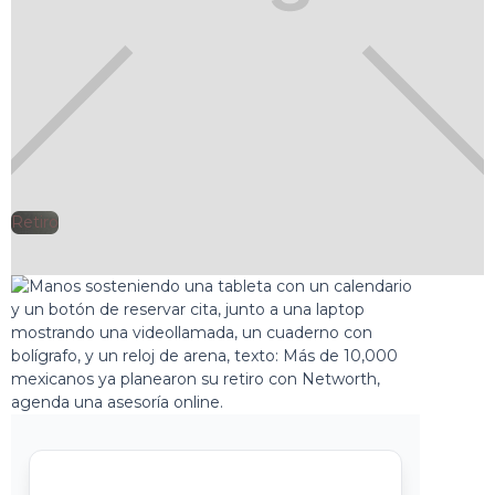
Retiro
🕘
Clarisa Romero
2026-01-28