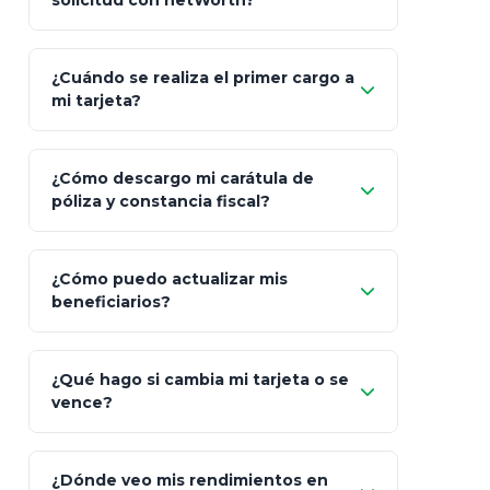
solicitud con netWorth?
"¿Aún no tienes cuenta?
Regístrate"
¡Relájate!
¿Cuándo se realiza el primer cargo a
mi tarjeta?
¿Cómo descargo mi carátula de
póliza y constancia fiscal?
¿Cómo puedo actualizar mis
"Mis Pólizas" > "Documentos"
beneficiarios?
¿Qué hago si cambia mi tarjeta o se
vence?
¿Dónde veo mis rendimientos en
"Link