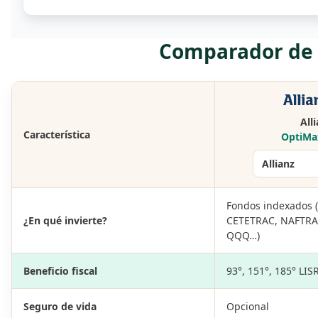
Comparador de p
All
Característica
OptiMa
Fondos indexados (
¿En qué invierte?
CETETRAC, NAFTRAC
QQQ…)
Beneficio fiscal
93°, 151°, 185° LIS
Seguro de vida
Opcional