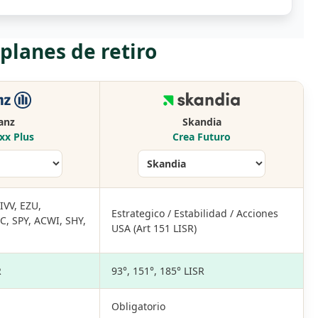
lanes de retiro
ianz
Skandia
xx Plus
Crea Futuro
IVV, EZU,
Estrategico / Estabilidad / Acciones
, SPY, ACWI, SHY,
USA (Art 151 LISR)
R
93°, 151°, 185° LISR
Obligatorio