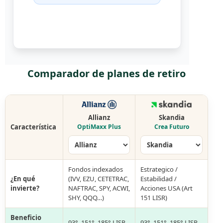
Comparador de planes de retiro
Allianz
Skandia
Característica
OptiMaxx Plus
Crea Futuro
Fondos indexados
Estrategico /
¿En qué
(IVV, EZU, CETETRAC,
Estabilidad /
invierte?
NAFTRAC, SPY, ACWI,
Acciones USA (Art
SHY, QQQ…)
151 LISR)
Beneficio
93°, 151°, 185° LISR
93°, 151°, 185° LISR