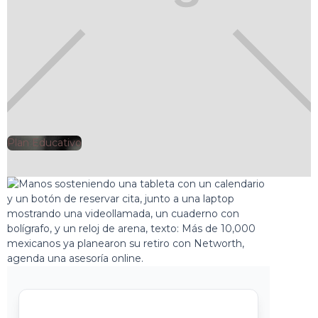
Plan Educativo
🕘
Clarisa Romero
2025-12-28