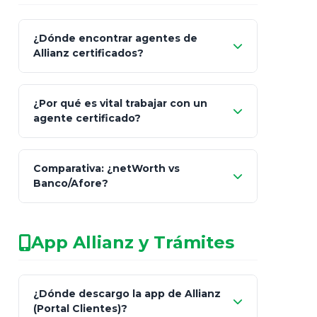
¿Dónde encontrar agentes de
Allianz certificados?
Comisión Nacional de
¿Por qué es vital trabajar con un
Seguros y Fianzas (CNSF)
agente certificado?
netWorth
Comparativa: ¿netWorth vs
consultor técnico
Banco/Afore?
legalmente facultado
No arriesgues tu
App Allianz y Trámites
patrimonio con asesores informales en
redes sociales.
Característica
netWorth (Certificado)
Ba
¿Dónde descargo la app de Allianz
(Portal Clientes)?