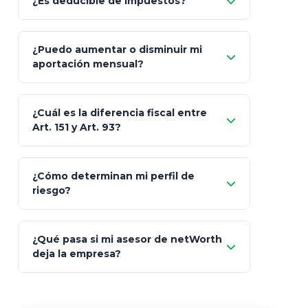
¿Es deducible de impuestos?
GNP (Proyecta)
Sí
¿Puedo aumentar o disminuir mi
Seguros Monterrey
aportación mensual?
Skandia (Crea)
¿Cuál es la diferencia fiscal entre
MetLife (MetaLife)
Art. 151 y Art. 93?
Prudential
Art. 151
¿Cómo determinan mi perfil de
riesgo?
AXA Seguros
Art.
93
Mapfre
¿Qué pasa si mi asesor de netWorth
totalmente
deja la empresa?
libres de impuestos
GBM
Actinver