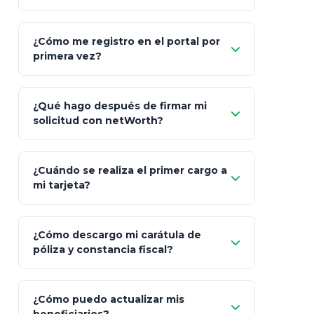
Asesoría
Personalizada y Continua
Gen
"Allianz
Fiscalidad
Estrategia Art. 151 / 93
Bás
¿Cómo me registro en el portal por
Client"
primera vez?
Inversión
S&P 500, ETFs Globales
Deu
Carta de
App Store (iOS)
Google Play
¿Qué hago después de firmar mi
Bienvenida
solicitud con netWorth?
"¿Aún no tienes cuenta?
Regístrate"
¡Relájate!
¿Cuándo se realiza el primer cargo a
mi tarjeta?
¿Cómo descargo mi carátula de
póliza y constancia fiscal?
¿Cómo puedo actualizar mis
"Mis Pólizas" > "Documentos"