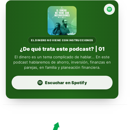
reasigna
Fintual
automáticamente
Principal
Sura
EL DINERO NO VIENE CON INSTRUCCIONES
¿De qué trata este podcast? | 01
Insignia Life
El dinero es un tema complicado de hablar... En este
podcast hablaremos de ahorro, inversión, finanzas en
parejas, en familia y planeación financiera.
Profuturo
Escuchar en Spotify