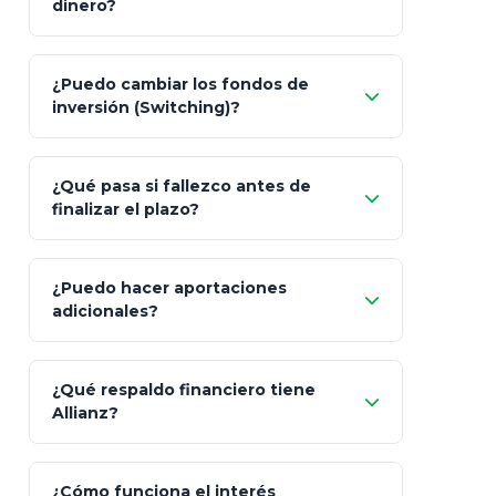
dinero?
Pesos (ajustados a
¿Puedo cambiar los fondos de
inflación), Dólares o Euros
inversión (Switching)?
¿Qué pasa si fallezco antes de
"Switching" (cambio de fondos)
finalizar el plazo?
¿Puedo hacer aportaciones
100% a tus
adicionales?
beneficiarios designados
¿Qué respaldo financiero tiene
Allianz?
¿Cómo funciona el interés