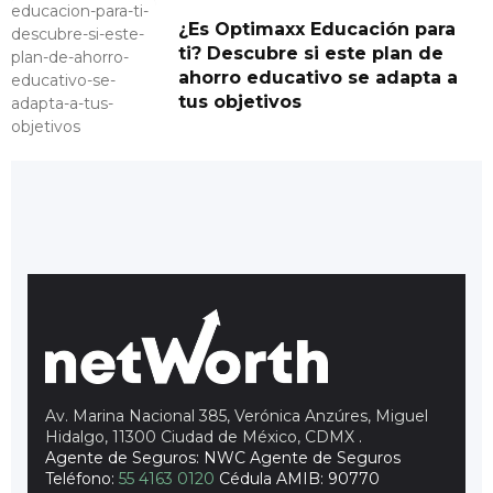
¿Es Optimaxx Educación para
ti? Descubre si este plan de
ahorro educativo se adapta a
tus objetivos
Av. Marina Nacional 385, Verónica Anzúres, Miguel
Hidalgo, 11300 Ciudad de México, CDMX
.
Agente de Seguros: NWC Agente de Seguros
Teléfono:
55 4163 0120
Cédula AMIB: 90770