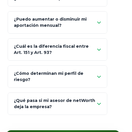
GNP (Proyecta)
Sí
¿Puedo aumentar o disminuir mi
Seguros Monterrey
aportación mensual?
Skandia (Crea)
¿Cuál es la diferencia fiscal entre
MetLife (MetaLife)
Art. 151 y Art. 93?
Prudential
Art. 151
¿Cómo determinan mi perfil de
riesgo?
AXA Seguros
Art.
93
Mapfre
¿Qué pasa si mi asesor de netWorth
totalmente
deja la empresa?
libres de impuestos
GBM
Actinver