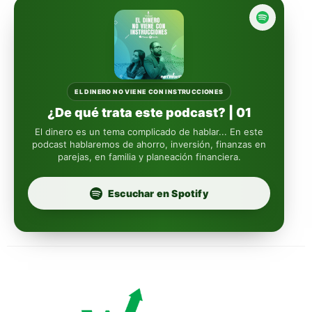
reasigna
Fintual
automáticamente
Principal
Sura
EL DINERO NO VIENE CON INSTRUCCIONES
¿De qué trata este podcast? | 01
Insignia Life
El dinero es un tema complicado de hablar... En este
podcast hablaremos de ahorro, inversión, finanzas en
parejas, en familia y planeación financiera.
Profuturo
Escuchar en Spotify