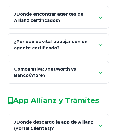
¿Dónde encontrar agentes de
Allianz certificados?
Comisión Nacional de
¿Por qué es vital trabajar con un
Seguros y Fianzas (CNSF)
agente certificado?
netWorth
Comparativa: ¿netWorth vs
consultor técnico
Banco/Afore?
legalmente facultado
No arriesgues tu
App Allianz y Trámites
patrimonio con asesores informales en
redes sociales.
Característica
netWorth (Certificado)
Ba
¿Dónde descargo la app de Allianz
(Portal Clientes)?
Asesoría
Personalizada y Continua
Gen