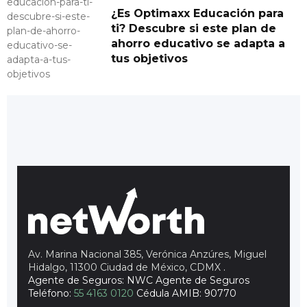
¿Es Optimaxx Educación para
ti? Descubre si este plan de
ahorro educativo se adapta a
tus objetivos
Av. Marina Nacional 385, Verónica Anzúres, Miguel
Hidalgo, 11300 Ciudad de México, CDMX
.
Agente de Seguros: NWC Agente de Seguros
Teléfono:
55 4163 0120
Cédula AMIB: 90770