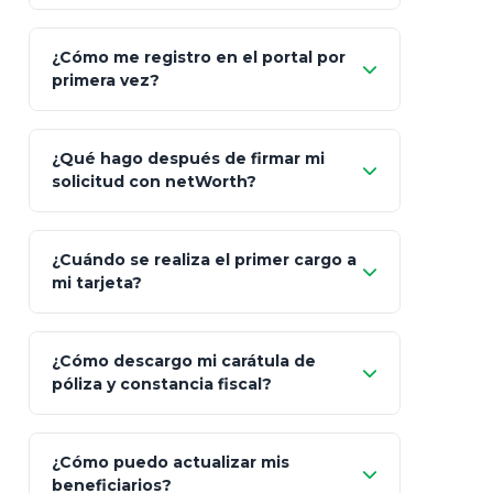
"Allianz
Fiscalidad
Estrategia Art. 151 / 93
Bás
¿Cómo me registro en el portal por
Client"
primera vez?
Inversión
S&P 500, ETFs Globales
Deu
Carta de
App Store (iOS)
Google Play
¿Qué hago después de firmar mi
Bienvenida
solicitud con netWorth?
"¿Aún no tienes cuenta?
Regístrate"
¡Relájate!
¿Cuándo se realiza el primer cargo a
mi tarjeta?
¿Cómo descargo mi carátula de
póliza y constancia fiscal?
¿Cómo puedo actualizar mis
"Mis Pólizas" > "Documentos"
beneficiarios?