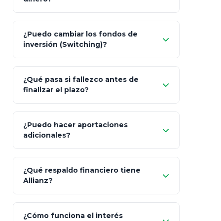
Pesos (ajustados a
¿Puedo cambiar los fondos de
inflación), Dólares o Euros
inversión (Switching)?
¿Qué pasa si fallezco antes de
"Switching" (cambio de fondos)
finalizar el plazo?
¿Puedo hacer aportaciones
100% a tus
adicionales?
beneficiarios designados
¿Qué respaldo financiero tiene
Allianz?
¿Cómo funciona el interés