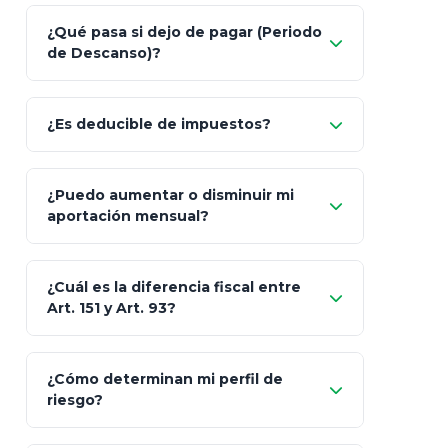
Nada.
¿Qué pasa si dejo de pagar (Periodo
de Descanso)?
Allianz (Optimaxx Plus)
Optimaxx Plus
¿Es deducible de impuestos?
GNP (Proyecta)
Sí
¿Puedo aumentar o disminuir mi
Seguros Monterrey
aportación mensual?
Skandia (Crea)
¿Cuál es la diferencia fiscal entre
MetLife (MetaLife)
Art. 151 y Art. 93?
Prudential
Art. 151
¿Cómo determinan mi perfil de
riesgo?
AXA Seguros
Art.