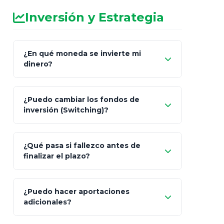
Inversión y Estrategia
¿En qué moneda se invierte mi
dinero?
Pesos (ajustados a
¿Puedo cambiar los fondos de
inflación), Dólares o Euros
inversión (Switching)?
¿Qué pasa si fallezco antes de
"Switching" (cambio de fondos)
finalizar el plazo?
¿Puedo hacer aportaciones
100% a tus
adicionales?
beneficiarios designados