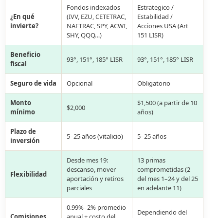
Fondos indexados
Estrategico /
¿En qué
(IVV, EZU, CETETRAC,
Estabilidad /
invierte?
NAFTRAC, SPY, ACWI,
Acciones USA (Art
SHY, QQQ…)
151 LISR)
Beneficio
93°, 151°, 185° LISR
93°, 151°, 185° LISR
fiscal
Seguro de vida
Opcional
Obligatorio
Monto
$1,500 (a partir de 10
$2,000
mínimo
años)
Plazo de
5–25 años (vitalicio)
5–25 años
inversión
Desde mes 19:
13 primas
descanso, mover
comprometidas (2
Flexibilidad
aportación y retiros
del mes 1–24 y del 25
parciales
en adelante 11)
0.99%–2% promedio
Dependiendo del
Comisiones
anual + costo del