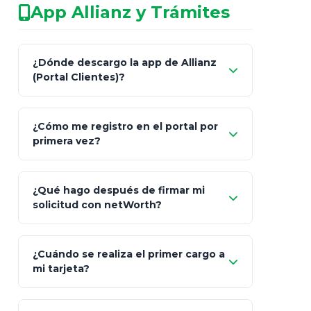
App Allianz y Trámites
patrimonio con asesores informales en
redes sociales.
Característica
netWorth (Certificado)
Ba
¿Dónde descargo la app de Allianz
(Portal Clientes)?
Asesoría
Personalizada y Continua
Gen
"Allianz
Fiscalidad
Estrategia Art. 151 / 93
Bás
¿Cómo me registro en el portal por
Client"
primera vez?
Inversión
S&P 500, ETFs Globales
Deu
Carta de
App Store (iOS)
Google Play
¿Qué hago después de firmar mi
Bienvenida
solicitud con netWorth?
"¿Aún no tienes cuenta?
Regístrate"
¡Relájate!
¿Cuándo se realiza el primer cargo a
mi tarjeta?