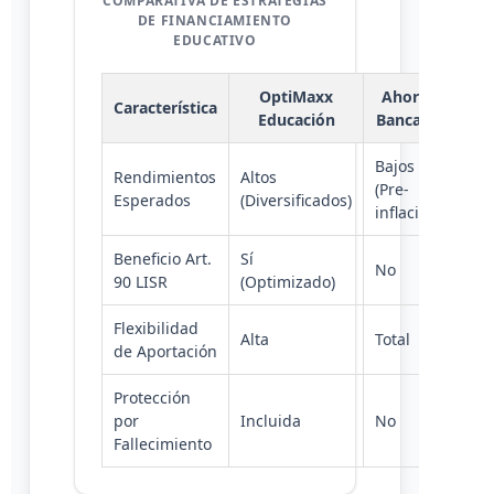
COMPARATIVA DE ESTRATEGIAS
DE FINANCIAMIENTO
EDUCATIVO
OptiMaxx
Ahorro
Característica
Educación
Bancario
Tr
Bajos
Rendimientos
Altos
Mod
(Pre-
Esperados
(Diversificados)
(Ga
inflación)
Beneficio Art.
Sí
No
Parc
90 LISR
(Optimizado)
Flexibilidad
Alta
Total
Baj
de Aportación
Protección
por
Incluida
No
Inc
Fallecimiento