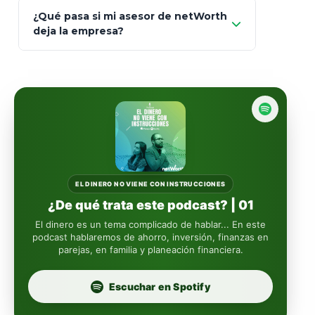
93
Mapfre
¿Qué pasa si mi asesor de netWorth
totalmente
deja la empresa?
libres de impuestos
GBM
Actinver
reasigna
Fintual
automáticamente
Principal
Sura
EL DINERO NO VIENE CON INSTRUCCIONES
¿De qué trata este podcast? | 01
Insignia Life
El dinero es un tema complicado de hablar... En este
podcast hablaremos de ahorro, inversión, finanzas en
parejas, en familia y planeación financiera.
Profuturo
Escuchar en Spotify