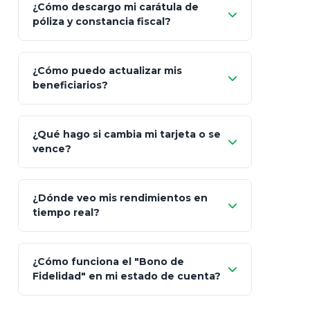
¿Cómo descargo mi carátula de
póliza y constancia fiscal?
¿Cómo puedo actualizar mis
"Mis Pólizas" > "Documentos"
beneficiarios?
¿Qué hago si cambia mi tarjeta o se
vence?
¿Dónde veo mis rendimientos en
"Link
tiempo real?
de Cobro Seguro"
¿Cómo funciona el "Bono de
Fidelidad" en mi estado de cuenta?