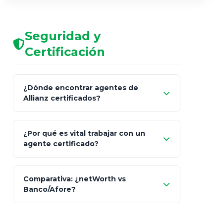
Seguridad y
Certificación
¿Dónde encontrar agentes de
Allianz certificados?
Comisión Nacional de
¿Por qué es vital trabajar con un
Seguros y Fianzas (CNSF)
agente certificado?
netWorth
Comparativa: ¿netWorth vs
consultor técnico
Banco/Afore?
legalmente facultado
No arriesgues tu