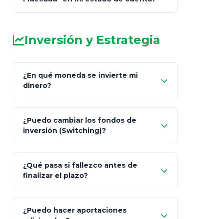
Inversión y Estrategia
¿En qué moneda se invierte mi
dinero?
Pesos (ajustados a
¿Puedo cambiar los fondos de
inflación), Dólares o Euros
inversión (Switching)?
¿Qué pasa si fallezco antes de
"Switching" (cambio de fondos)
finalizar el plazo?
¿Puedo hacer aportaciones
100% a tus