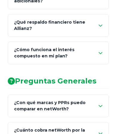
adicionales?
beneficiarios designados
¿Qué respaldo financiero tiene
Allianz?
¿Cómo funciona el interés
compuesto en mi plan?
AA (Muy Fuerte)
Preguntas Generales
¿Con qué marcas y PPRs puedo
comparar en netWorth?
¿Cuánto cobra netWorth por la