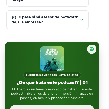
AXA Seguros
Art.
93
Mapfre
¿Qué pasa si mi asesor de netWorth
totalmente
deja la empresa?
libres de impuestos
GBM
Actinver
reasigna
Fintual
automáticamente
Principal
Sura
EL DINERO NO VIENE CON INSTRUCCIONES
¿De qué trata este podcast? | 01
Insignia Life
El dinero es un tema complicado de hablar... En este
podcast hablaremos de ahorro, inversión, finanzas en
parejas, en familia y planeación financiera.
Profuturo