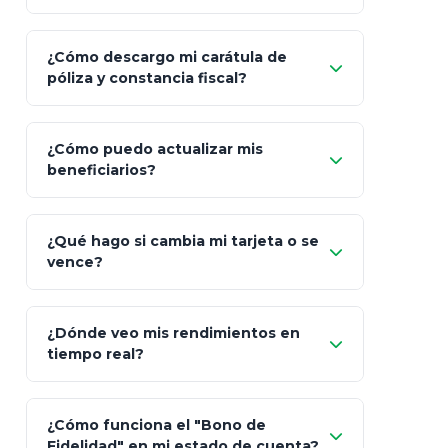
¿Cómo descargo mi carátula de
póliza y constancia fiscal?
¿Cómo puedo actualizar mis
"Mis Pólizas" > "Documentos"
beneficiarios?
¿Qué hago si cambia mi tarjeta o se
vence?
¿Dónde veo mis rendimientos en
"Link
tiempo real?
de Cobro Seguro"
¿Cómo funciona el "Bono de
Fidelidad" en mi estado de cuenta?