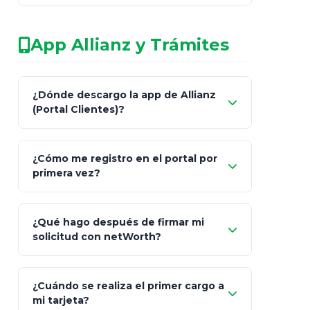
No arriesgues tu
App Allianz y Trámites
patrimonio con asesores informales en
redes sociales.
Característica
netWorth (Certificado)
Ba
¿Dónde descargo la app de Allianz
(Portal Clientes)?
Asesoría
Personalizada y Continua
Gen
"Allianz
Fiscalidad
Estrategia Art. 151 / 93
Bás
¿Cómo me registro en el portal por
Client"
primera vez?
Inversión
S&P 500, ETFs Globales
Deu
Carta de
App Store (iOS)
Google Play
¿Qué hago después de firmar mi
Bienvenida
solicitud con netWorth?
"¿Aún no tienes cuenta?
Regístrate"
¡Relájate!
¿Cuándo se realiza el primer cargo a
mi tarjeta?