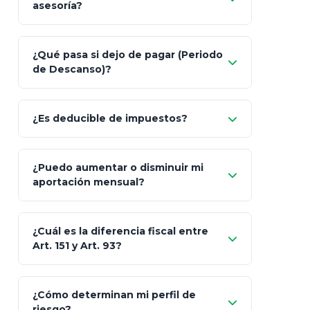
asesoría?
Nada.
¿Qué pasa si dejo de pagar (Periodo
de Descanso)?
Allianz (Optimaxx Plus)
Optimaxx Plus
¿Es deducible de impuestos?
GNP (Proyecta)
Sí
¿Puedo aumentar o disminuir mi
Seguros Monterrey
aportación mensual?
Skandia (Crea)
¿Cuál es la diferencia fiscal entre
MetLife (MetaLife)
Art. 151 y Art. 93?
Prudential
Art. 151
¿Cómo determinan mi perfil de
riesgo?