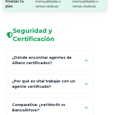
finalizar tu
mensualidades o
mensualidades o
plan
rentas vitalicias
rentas vitalicias
Seguridad y
Certificación
¿Dónde encontrar agentes de
Allianz certificados?
Comisión Nacional de
¿Por qué es vital trabajar con un
Seguros y Fianzas (CNSF)
agente certificado?
netWorth
Comparativa: ¿netWorth vs
consultor técnico
Banco/Afore?
legalmente facultado