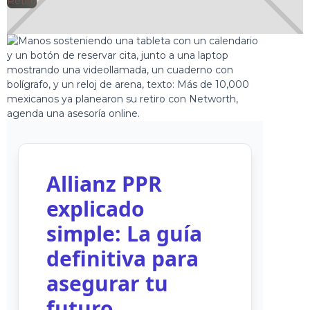
🕘
Retiro
Jorge Gutiérrez
2024-12-28
Allianz PPR
explicado
simple: La guía
definitiva para
asegurar tu
futuro