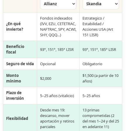
Fondos indexados
Estrategico /
¿En qué
(IVV, EZU, CETETRAC,
Estabilidad /
invierte?
NAFTRAC, SPY, ACWI,
Acciones USA (Art
SHY, QQQ…)
151 LISR)
Beneficio
93°, 151°, 185° LISR
93°, 151°, 185° LISR
fiscal
Seguro de vida
Opcional
Obligatorio
Monto
$1,500 (a partir de 10
$2,000
mínimo
años)
Plazo de
5–25 años (vitalicio)
5–25 años
inversión
Desde mes 19:
13 primas
descanso, mover
comprometidas (2
Flexibilidad
aportación y retiros
del mes 1–24 y del 25
parciales
en adelante 11)