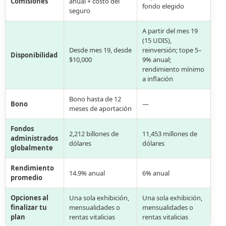
Comisiones
anual + costo del
fondo elegido
seguro
A partir del mes 19
(15 UDIS),
Desde mes 19, desde
reinversión; tope 5–
Disponibilidad
$10,000
9% anual;
rendimiento mínimo
a inflación
Bono hasta de 12
Bono
—
meses de aportación
Fondos
2,212 billones de
11,453 millones de
administrados
dólares
dólares
globalmente
Rendimiento
14.9% anual
6% anual
promedio
Opciones al
Una sola exhibición,
Una sola exhibición,
finalizar tu
mensualidades o
mensualidades o
plan
rentas vitalicias
rentas vitalicias