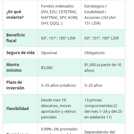
Fondos indexados
Estrategico /
¿En qué
(IVV, EZU, CETETRAC,
Estabilidad /
invierte?
NAFTRAC, SPY, ACWI,
Acciones USA (Art
SHY, QQQ…)
151 LISR)
Beneficio
93°, 151°, 185° LISR
93°, 151°, 185° LISR
fiscal
Seguro de vida
Opcional
Obligatorio
Monto
$1,500 (a partir de 10
$2,000
mínimo
años)
Plazo de
5–25 años (vitalicio)
5–25 años
inversión
Desde mes 19:
13 primas
descanso, mover
comprometidas (2
Flexibilidad
aportación y retiros
del mes 1–24 y del 25
parciales
en adelante 11)
0.99%–2% promedio
Dependiendo del