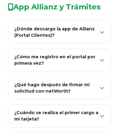
App Allianz y Trámites
patrimonio con asesores informales en
redes sociales.
Característica
netWorth (Certificado)
Ba
¿Dónde descargo la app de Allianz
(Portal Clientes)?
Asesoría
Personalizada y Continua
Gen
"Allianz
Fiscalidad
Estrategia Art. 151 / 93
Bás
¿Cómo me registro en el portal por
Client"
primera vez?
Inversión
S&P 500, ETFs Globales
Deu
Carta de
App Store (iOS)
Google Play
¿Qué hago después de firmar mi
Bienvenida
solicitud con netWorth?
"¿Aún no tienes cuenta?
Regístrate"
¡Relájate!
¿Cuándo se realiza el primer cargo a
mi tarjeta?