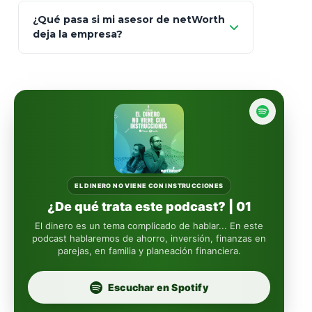
93
Mapfre
¿Qué pasa si mi asesor de netWorth
totalmente
deja la empresa?
libres de impuestos
GBM
Actinver
reasigna
Fintual
automáticamente
Principal
Sura
EL DINERO NO VIENE CON INSTRUCCIONES
¿De qué trata este podcast? | 01
Insignia Life
El dinero es un tema complicado de hablar... En este
podcast hablaremos de ahorro, inversión, finanzas en
parejas, en familia y planeación financiera.
Profuturo
Escuchar en Spotify