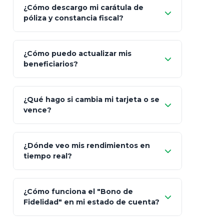
¿Cómo descargo mi carátula de
póliza y constancia fiscal?
¿Cómo puedo actualizar mis
"Mis Pólizas" > "Documentos"
beneficiarios?
¿Qué hago si cambia mi tarjeta o se
vence?
¿Dónde veo mis rendimientos en
"Link
tiempo real?
de Cobro Seguro"
¿Cómo funciona el "Bono de
Fidelidad" en mi estado de cuenta?