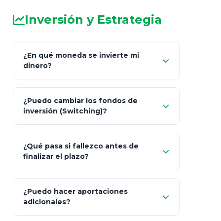
Inversión y Estrategia
¿En qué moneda se invierte mi
dinero?
Pesos (ajustados a
¿Puedo cambiar los fondos de
inflación), Dólares o Euros
inversión (Switching)?
¿Qué pasa si fallezco antes de
"Switching" (cambio de fondos)
finalizar el plazo?
¿Puedo hacer aportaciones
100% a tus
adicionales?
beneficiarios designados