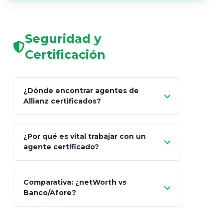
Seguridad y
Certificación
¿Dónde encontrar agentes de
Allianz certificados?
Comisión Nacional de
¿Por qué es vital trabajar con un
Seguros y Fianzas (CNSF)
agente certificado?
netWorth
Comparativa: ¿netWorth vs
consultor técnico
Banco/Afore?
legalmente facultado
No arriesgues tu