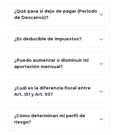
Nada.
¿Qué pasa si dejo de pagar (Periodo
de Descanso)?
Allianz (Optimaxx Plus)
Optimaxx Plus
¿Es deducible de impuestos?
GNP (Proyecta)
Sí
¿Puedo aumentar o disminuir mi
Seguros Monterrey
aportación mensual?
Skandia (Crea)
¿Cuál es la diferencia fiscal entre
MetLife (MetaLife)
Art. 151 y Art. 93?
Prudential
Art. 151
¿Cómo determinan mi perfil de
riesgo?
AXA Seguros
Art.