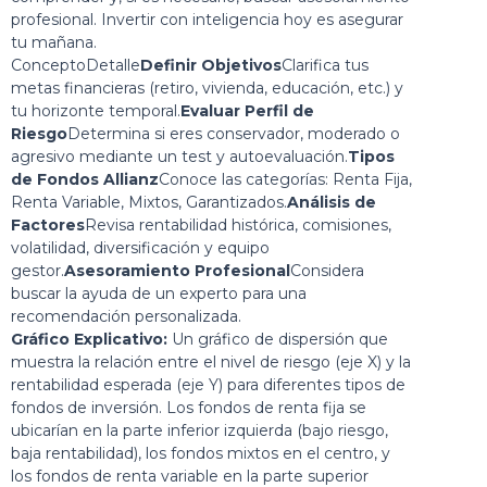
profesional. Invertir con inteligencia hoy es asegurar
tu mañana.
ConceptoDetalle
Definir Objetivos
Clarifica tus
metas financieras (retiro, vivienda, educación, etc.) y
tu horizonte temporal.
Evaluar Perfil de
Riesgo
Determina si eres conservador, moderado o
agresivo mediante un test y autoevaluación.
Tipos
de Fondos Allianz
Conoce las categorías: Renta Fija,
Renta Variable, Mixtos, Garantizados.
Análisis de
Factores
Revisa rentabilidad histórica, comisiones,
volatilidad, diversificación y equipo
gestor.
Asesoramiento Profesional
Considera
buscar la ayuda de un experto para una
recomendación personalizada.
Gráfico Explicativo:
Un gráfico de dispersión que
muestra la relación entre el nivel de riesgo (eje X) y la
rentabilidad esperada (eje Y) para diferentes tipos de
fondos de inversión. Los fondos de renta fija se
ubicarían en la parte inferior izquierda (bajo riesgo,
baja rentabilidad), los fondos mixtos en el centro, y
los fondos de renta variable en la parte superior