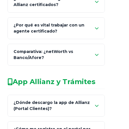
Allianz certificados?
Comisión Nacional de
¿Por qué es vital trabajar con un
Seguros y Fianzas (CNSF)
agente certificado?
netWorth
Comparativa: ¿netWorth vs
consultor técnico
Banco/Afore?
legalmente facultado
No arriesgues tu
App Allianz y Trámites
patrimonio con asesores informales en
redes sociales.
Característica
netWorth (Certificado)
Ba
¿Dónde descargo la app de Allianz
(Portal Clientes)?
Asesoría
Personalizada y Continua
Gen
"Allianz
Fiscalidad
Estrategia Art. 151 / 93
Bás