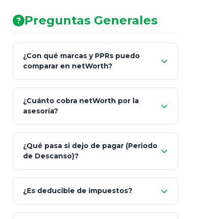
Preguntas Generales
¿Con qué marcas y PPRs puedo
comparar en netWorth?
¿Cuánto cobra netWorth por la
asesoría?
Nada.
¿Qué pasa si dejo de pagar (Periodo
de Descanso)?
Allianz (Optimaxx Plus)
Optimaxx Plus
¿Es deducible de impuestos?
GNP (Proyecta)
Sí