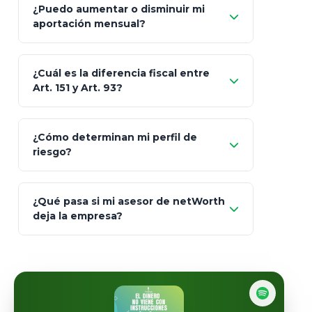
¿Puedo aumentar o disminuir mi
Seguros Monterrey
aportación mensual?
Skandia (Crea)
¿Cuál es la diferencia fiscal entre
MetLife (MetaLife)
Art. 151 y Art. 93?
Prudential
Art. 151
¿Cómo determinan mi perfil de
riesgo?
AXA Seguros
Art.
93
Mapfre
¿Qué pasa si mi asesor de netWorth
totalmente
deja la empresa?
libres de impuestos
GBM
Actinver
reasigna
Fintual
automáticamente