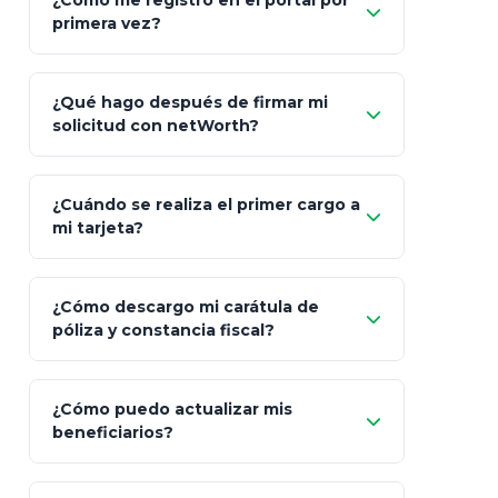
¿Cómo me registro en el portal por
Client"
primera vez?
Inversión
S&P 500, ETFs Globales
Deu
Carta de
App Store (iOS)
Google Play
¿Qué hago después de firmar mi
Bienvenida
solicitud con netWorth?
"¿Aún no tienes cuenta?
Regístrate"
¡Relájate!
¿Cuándo se realiza el primer cargo a
mi tarjeta?
¿Cómo descargo mi carátula de
póliza y constancia fiscal?
¿Cómo puedo actualizar mis
"Mis Pólizas" > "Documentos"
beneficiarios?