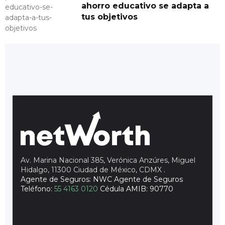
ahorro educativo se adapta a
tus objetivos
Av. Marina Nacional 385, Verónica Anzúres, Miguel
Hidalgo, 11300 Ciudad de México, CDMX
.
Agente de Seguros: NWC Agente de Seguros
Teléfono:
55 4163 0120
Cédula AMIB: 90770