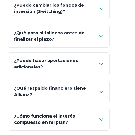
Pesos (ajustados a
¿Puedo cambiar los fondos de
inflación), Dólares o Euros
inversión (Switching)?
¿Qué pasa si fallezco antes de
"Switching" (cambio de fondos)
finalizar el plazo?
¿Puedo hacer aportaciones
100% a tus
adicionales?
beneficiarios designados
¿Qué respaldo financiero tiene
Allianz?
¿Cómo funciona el interés
compuesto en mi plan?
AA (Muy Fuerte)