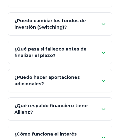
Pesos (ajustados a
¿Puedo cambiar los fondos de
inflación), Dólares o Euros
inversión (Switching)?
¿Qué pasa si fallezco antes de
"Switching" (cambio de fondos)
finalizar el plazo?
¿Puedo hacer aportaciones
100% a tus
adicionales?
beneficiarios designados
¿Qué respaldo financiero tiene
Allianz?
¿Cómo funciona el interés