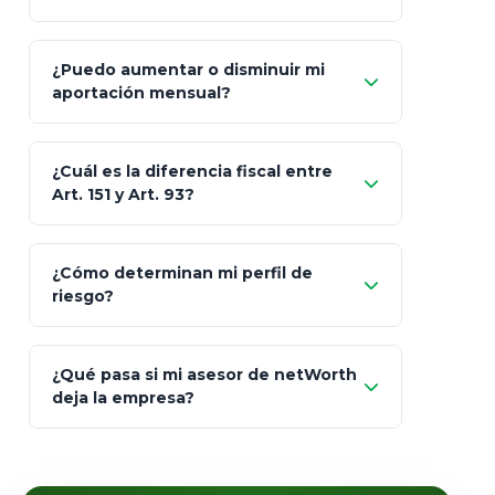
GNP (Proyecta)
Sí
¿Puedo aumentar o disminuir mi
Seguros Monterrey
aportación mensual?
Skandia (Crea)
¿Cuál es la diferencia fiscal entre
MetLife (MetaLife)
Art. 151 y Art. 93?
Prudential
Art. 151
¿Cómo determinan mi perfil de
riesgo?
AXA Seguros
Art.
93
Mapfre
¿Qué pasa si mi asesor de netWorth
totalmente
deja la empresa?
libres de impuestos
GBM
Actinver