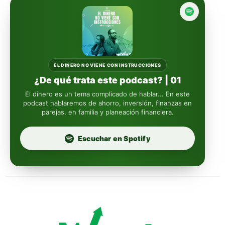
reasigna
Fintual
automáticamente
Principal
Sura
EL DINERO NO VIENE CON INSTRUCCIONES
¿De qué trata este podcast? | 01
Insignia Life
El dinero es un tema complicado de hablar... En este
podcast hablaremos de ahorro, inversión, finanzas en
parejas, en familia y planeación financiera.
Profuturo
Escuchar en Spotify