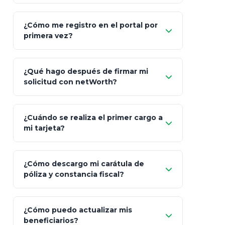
"Allianz
Fiscalidad
Estrategia Art. 151 / 93
Bás
¿Cómo me registro en el portal por
Client"
primera vez?
Inversión
S&P 500, ETFs Globales
Deu
Carta de
App Store (iOS)
Google Play
¿Qué hago después de firmar mi
Bienvenida
solicitud con netWorth?
"¿Aún no tienes cuenta?
Regístrate"
¡Relájate!
¿Cuándo se realiza el primer cargo a
mi tarjeta?
¿Cómo descargo mi carátula de
póliza y constancia fiscal?
¿Cómo puedo actualizar mis
"Mis Pólizas" > "Documentos"
beneficiarios?