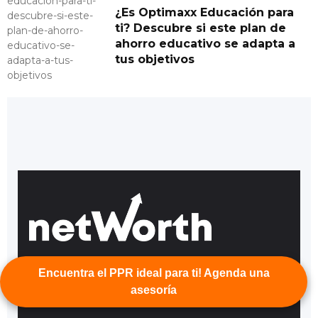
¿Es Optimaxx Educación para
ti? Descubre si este plan de
ahorro educativo se adapta a
tus objetivos
Av. Marina Nacional 385, Verónica Anzúres, Miguel
Encuentra el PPR ideal para ti! Agenda una
Hidalgo, 11300 Ciudad de México, CDMX
.
Agente de Seguros: NWC Agente de Seguros
asesoría
Teléfono:
55 4163 0120
Cédula AMIB: 90770