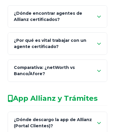
¿Dónde encontrar agentes de
Allianz certificados?
Comisión Nacional de
¿Por qué es vital trabajar con un
Seguros y Fianzas (CNSF)
agente certificado?
netWorth
Comparativa: ¿netWorth vs
consultor técnico
Banco/Afore?
legalmente facultado
No arriesgues tu
App Allianz y Trámites
patrimonio con asesores informales en
redes sociales.
Característica
netWorth (Certificado)
Ba
¿Dónde descargo la app de Allianz
(Portal Clientes)?
Asesoría
Personalizada y Continua
Gen