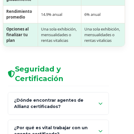
Rendimiento
14.9% anual
6% anual
promedio
Opciones al
Una sola exhibición,
Una sola exhibición,
finalizar tu
mensualidades o
mensualidades o
plan
rentas vitalicias
rentas vitalicias
Seguridad y
Certificación
¿Dónde encontrar agentes de
Allianz certificados?
Comisión Nacional de
¿Por qué es vital trabajar con un
Seguros y Fianzas (CNSF)