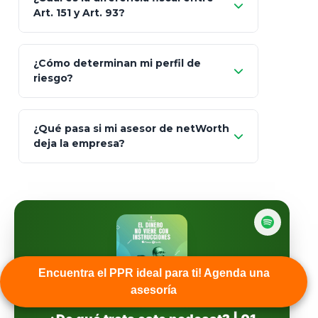
MetLife (MetaLife)
Art. 151 y Art. 93?
Prudential
Art. 151
¿Cómo determinan mi perfil de
riesgo?
AXA Seguros
Art.
93
Mapfre
¿Qué pasa si mi asesor de netWorth
totalmente
deja la empresa?
libres de impuestos
GBM
Actinver
reasigna
Fintual
automáticamente
Principal
Encuentra el PPR ideal para ti! Agenda una
asesoría
Sura
EL DINERO NO VIENE CON INSTRUCCIONES