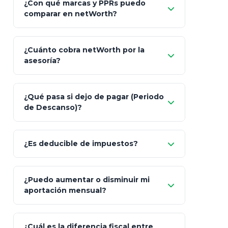
¿Con qué marcas y PPRs puedo
comparar en netWorth?
¿Cuánto cobra netWorth por la
asesoría?
Nada.
¿Qué pasa si dejo de pagar (Periodo
de Descanso)?
Allianz (Optimaxx Plus)
Optimaxx Plus
¿Es deducible de impuestos?
GNP (Proyecta)
Sí
¿Puedo aumentar o disminuir mi
Seguros Monterrey
aportación mensual?
Skandia (Crea)
¿Cuál es la diferencia fiscal entre