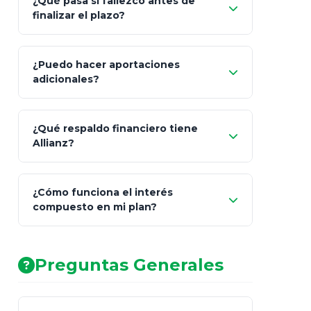
¿Qué pasa si fallezco antes de
"Switching" (cambio de fondos)
finalizar el plazo?
¿Puedo hacer aportaciones
100% a tus
adicionales?
beneficiarios designados
¿Qué respaldo financiero tiene
Allianz?
¿Cómo funciona el interés
compuesto en mi plan?
AA (Muy Fuerte)
Preguntas Generales