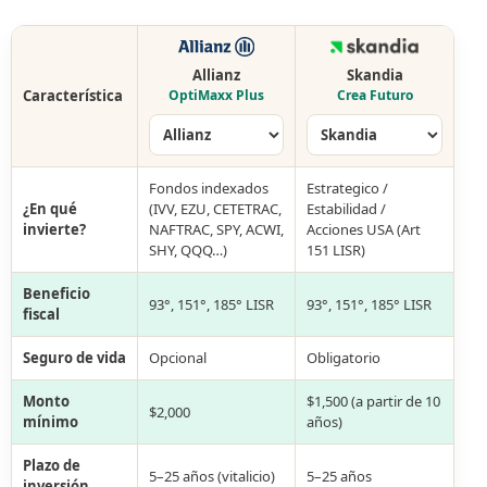
Allianz
Skandia
Característica
OptiMaxx Plus
Crea Futuro
Fondos indexados
Estrategico /
¿En qué
(IVV, EZU, CETETRAC,
Estabilidad /
invierte?
NAFTRAC, SPY, ACWI,
Acciones USA (Art
SHY, QQQ…)
151 LISR)
Beneficio
93°, 151°, 185° LISR
93°, 151°, 185° LISR
fiscal
Seguro de vida
Opcional
Obligatorio
Monto
$1,500 (a partir de 10
$2,000
mínimo
años)
Plazo de
5–25 años (vitalicio)
5–25 años
inversión