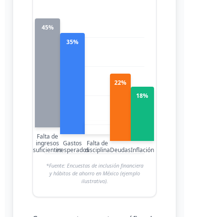
45%
35%
22%
18%
28%
Falta de
ingresos
Gastos
Falta de
suficientes
inesperados
disciplina
Deudas
Inflación
*Fuente: Encuestas de inclusión financiera
y hábitos de ahorro en México (ejemplo
ilustrativo).