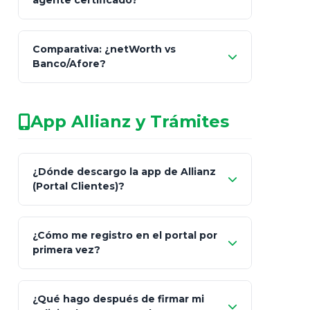
agente certificado?
netWorth
Comparativa: ¿netWorth vs
consultor técnico
Banco/Afore?
legalmente facultado
No arriesgues tu
App Allianz y Trámites
patrimonio con asesores informales en
redes sociales.
Característica
netWorth (Certificado)
Ba
¿Dónde descargo la app de Allianz
(Portal Clientes)?
Asesoría
Personalizada y Continua
Gen
"Allianz
Fiscalidad
Estrategia Art. 151 / 93
Bás
¿Cómo me registro en el portal por
Client"
primera vez?
Inversión
S&P 500, ETFs Globales
Deu
Carta de
App Store (iOS)
Google Play
¿Qué hago después de firmar mi
Bienvenida