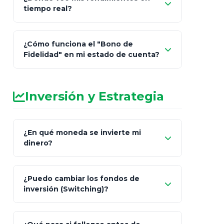
"Link
tiempo real?
de Cobro Seguro"
¿Cómo funciona el "Bono de
Fidelidad" en mi estado de cuenta?
Inversión y Estrategia
¿En qué moneda se invierte mi
dinero?
Pesos (ajustados a
¿Puedo cambiar los fondos de
inflación), Dólares o Euros
inversión (Switching)?