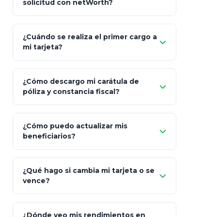
solicitud con netWorth?
"¿Aún no tienes cuenta?
Regístrate"
¡Relájate!
¿Cuándo se realiza el primer cargo a
mi tarjeta?
¿Cómo descargo mi carátula de
póliza y constancia fiscal?
¿Cómo puedo actualizar mis
"Mis Pólizas" > "Documentos"
beneficiarios?
¿Qué hago si cambia mi tarjeta o se
vence?
¿Dónde veo mis rendimientos en