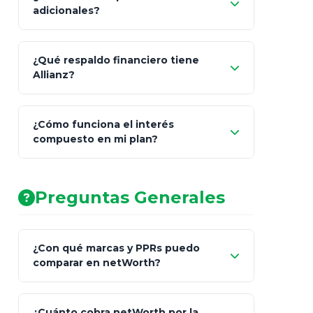
100% a tus
adicionales?
beneficiarios designados
¿Qué respaldo financiero tiene
Allianz?
¿Cómo funciona el interés
compuesto en mi plan?
AA (Muy Fuerte)
Preguntas Generales
¿Con qué marcas y PPRs puedo
comparar en netWorth?
¿Cuánto cobra netWorth por la