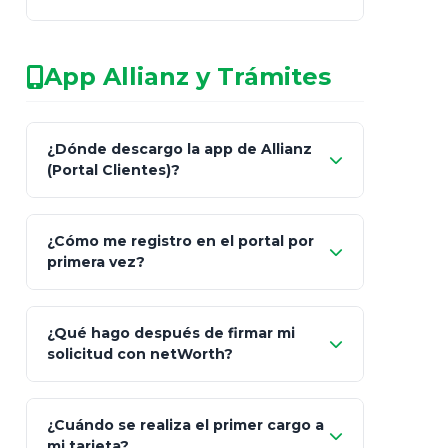
legalmente facultado
No arriesgues tu
App Allianz y Trámites
patrimonio con asesores informales en
redes sociales.
Característica
netWorth (Certificado)
Ba
¿Dónde descargo la app de Allianz
(Portal Clientes)?
Asesoría
Personalizada y Continua
Gen
"Allianz
Fiscalidad
Estrategia Art. 151 / 93
Bás
¿Cómo me registro en el portal por
Client"
primera vez?
Inversión
S&P 500, ETFs Globales
Deu
Carta de
App Store (iOS)
Google Play
¿Qué hago después de firmar mi
Bienvenida
solicitud con netWorth?
"¿Aún no tienes cuenta?
Regístrate"
¡Relájate!
¿Cuándo se realiza el primer cargo a
mi tarjeta?