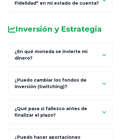
Fidelidad" en mi estado de cuenta?
Inversión y Estrategia
¿En qué moneda se invierte mi
dinero?
Pesos (ajustados a
¿Puedo cambiar los fondos de
inflación), Dólares o Euros
inversión (Switching)?
¿Qué pasa si fallezco antes de
"Switching" (cambio de fondos)
finalizar el plazo?
¿Puedo hacer aportaciones