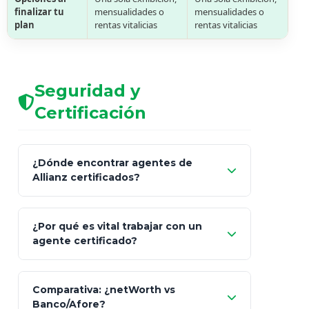
finalizar tu
mensualidades o
mensualidades o
plan
rentas vitalicias
rentas vitalicias
Seguridad y
Certificación
¿Dónde encontrar agentes de
Allianz certificados?
Comisión Nacional de
¿Por qué es vital trabajar con un
Seguros y Fianzas (CNSF)
agente certificado?
netWorth
Comparativa: ¿netWorth vs
consultor técnico
Banco/Afore?