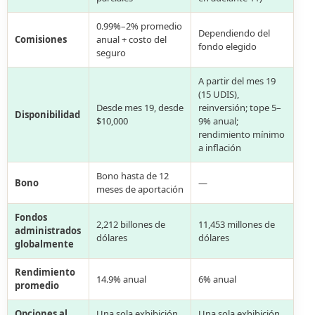
0.99%–2% promedio
Dependiendo del
Comisiones
anual + costo del
fondo elegido
seguro
A partir del mes 19
(15 UDIS),
Desde mes 19, desde
reinversión; tope 5–
Disponibilidad
$10,000
9% anual;
rendimiento mínimo
a inflación
Bono hasta de 12
Bono
—
meses de aportación
Fondos
2,212 billones de
11,453 millones de
administrados
dólares
dólares
globalmente
Rendimiento
14.9% anual
6% anual
promedio
Opciones al
Una sola exhibición,
Una sola exhibición,