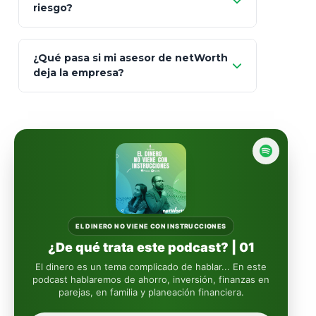
riesgo?
AXA Seguros
Art.
93
Mapfre
¿Qué pasa si mi asesor de netWorth
totalmente
deja la empresa?
libres de impuestos
GBM
Actinver
reasigna
Fintual
automáticamente
Principal
Sura
EL DINERO NO VIENE CON INSTRUCCIONES
¿De qué trata este podcast? | 01
Insignia Life
El dinero es un tema complicado de hablar... En este
podcast hablaremos de ahorro, inversión, finanzas en
parejas, en familia y planeación financiera.
Profuturo