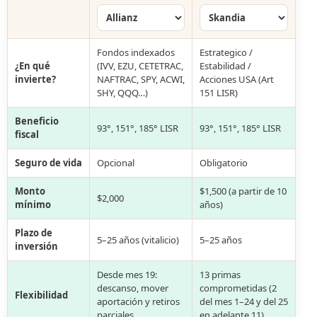
Fondos indexados
Estrategico /
¿En qué
(IVV, EZU, CETETRAC,
Estabilidad /
invierte?
NAFTRAC, SPY, ACWI,
Acciones USA (Art
SHY, QQQ…)
151 LISR)
Beneficio
93°, 151°, 185° LISR
93°, 151°, 185° LISR
fiscal
Seguro de vida
Opcional
Obligatorio
Monto
$1,500 (a partir de 10
$2,000
mínimo
años)
Plazo de
5–25 años (vitalicio)
5–25 años
inversión
Desde mes 19:
13 primas
descanso, mover
comprometidas (2
Flexibilidad
aportación y retiros
del mes 1–24 y del 25
parciales
en adelante 11)