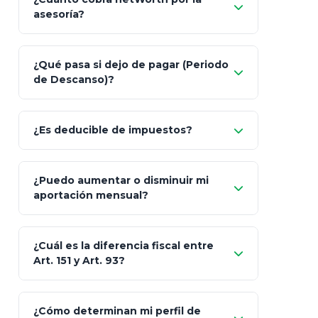
asesoría?
Nada.
¿Qué pasa si dejo de pagar (Periodo
de Descanso)?
Allianz (Optimaxx Plus)
Optimaxx Plus
¿Es deducible de impuestos?
GNP (Proyecta)
Sí
¿Puedo aumentar o disminuir mi
Seguros Monterrey
aportación mensual?
Skandia (Crea)
¿Cuál es la diferencia fiscal entre
MetLife (MetaLife)
Art. 151 y Art. 93?
Prudential
Art. 151
¿Cómo determinan mi perfil de