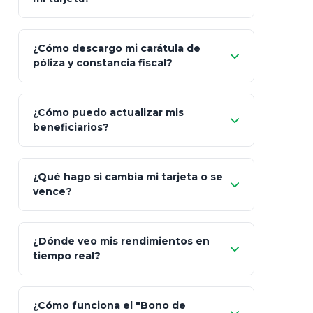
¿Cómo descargo mi carátula de
póliza y constancia fiscal?
¿Cómo puedo actualizar mis
"Mis Pólizas" > "Documentos"
beneficiarios?
¿Qué hago si cambia mi tarjeta o se
vence?
¿Dónde veo mis rendimientos en
"Link
tiempo real?
de Cobro Seguro"
¿Cómo funciona el "Bono de