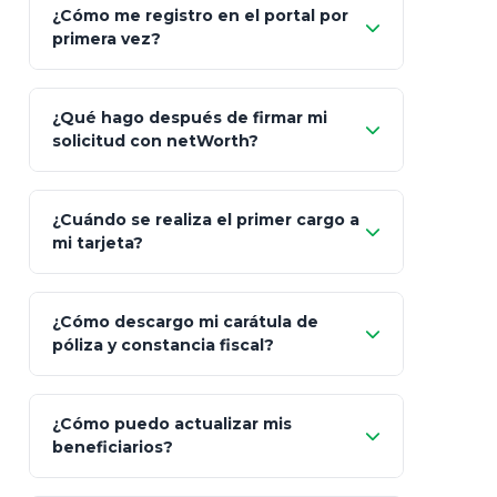
Fiscalidad
Estrategia Art. 151 / 93
Bás
¿Cómo me registro en el portal por
Client"
primera vez?
Inversión
S&P 500, ETFs Globales
Deu
Carta de
App Store (iOS)
Google Play
¿Qué hago después de firmar mi
Bienvenida
solicitud con netWorth?
"¿Aún no tienes cuenta?
Regístrate"
¡Relájate!
¿Cuándo se realiza el primer cargo a
mi tarjeta?
¿Cómo descargo mi carátula de
póliza y constancia fiscal?
¿Cómo puedo actualizar mis
"Mis Pólizas" > "Documentos"
beneficiarios?