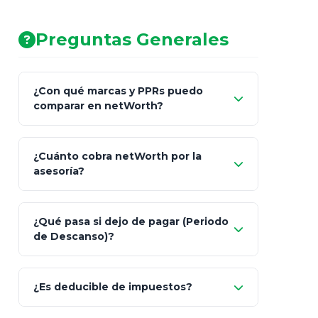
AA (Muy Fuerte)
Preguntas Generales
¿Con qué marcas y PPRs puedo
comparar en netWorth?
¿Cuánto cobra netWorth por la
asesoría?
Nada.
¿Qué pasa si dejo de pagar (Periodo
de Descanso)?
Allianz (Optimaxx Plus)
Optimaxx Plus
¿Es deducible de impuestos?
GNP (Proyecta)