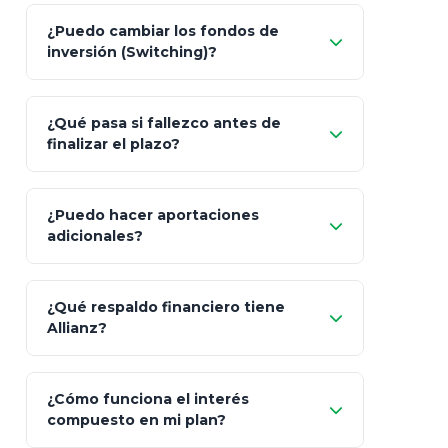
Pesos (ajustados a
¿Puedo cambiar los fondos de
inflación), Dólares o Euros
inversión (Switching)?
¿Qué pasa si fallezco antes de
"Switching" (cambio de fondos)
finalizar el plazo?
¿Puedo hacer aportaciones
100% a tus
adicionales?
beneficiarios designados
¿Qué respaldo financiero tiene
Allianz?
¿Cómo funciona el interés
compuesto en mi plan?