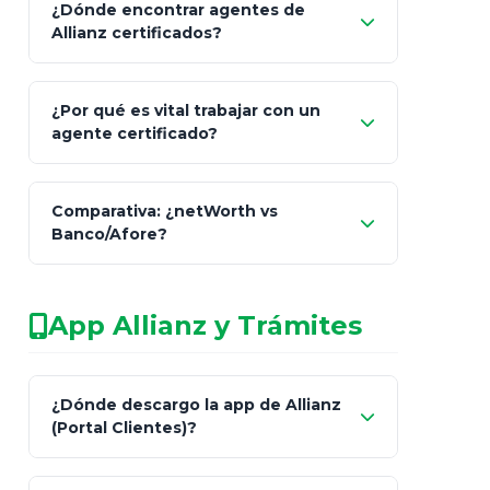
¿Dónde encontrar agentes de
Allianz certificados?
Comisión Nacional de
¿Por qué es vital trabajar con un
Seguros y Fianzas (CNSF)
agente certificado?
netWorth
Comparativa: ¿netWorth vs
consultor técnico
Banco/Afore?
legalmente facultado
No arriesgues tu
App Allianz y Trámites
patrimonio con asesores informales en
redes sociales.
Característica
netWorth (Certificado)
Ba
¿Dónde descargo la app de Allianz
(Portal Clientes)?
Asesoría
Personalizada y Continua
Gen
"Allianz