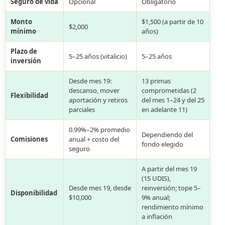
Seguro de vida
Opcional
Obligatorio
Monto
$1,500 (a partir de 10
$2,000
mínimo
años)
Plazo de
5–25 años (vitalicio)
5–25 años
inversión
Desde mes 19:
13 primas
descanso, mover
comprometidas (2
Flexibilidad
aportación y retiros
del mes 1–24 y del 25
parciales
en adelante 11)
0.99%–2% promedio
Dependiendo del
Comisiones
anual + costo del
fondo elegido
seguro
A partir del mes 19
(15 UDIS),
Desde mes 19, desde
reinversión; tope 5–
Disponibilidad
$10,000
9% anual;
rendimiento mínimo
a inflación