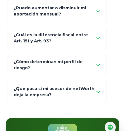
Sí
¿Puedo aumentar o disminuir mi
Seguros Monterrey
aportación mensual?
Skandia (Crea)
¿Cuál es la diferencia fiscal entre
MetLife (MetaLife)
Art. 151 y Art. 93?
Prudential
Art. 151
¿Cómo determinan mi perfil de
riesgo?
AXA Seguros
Art.
93
Mapfre
¿Qué pasa si mi asesor de netWorth
totalmente
deja la empresa?
libres de impuestos
GBM
Actinver
reasigna
Fintual
automáticamente