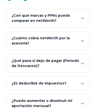
¿Con qué marcas y PPRs puedo
comparar en netWorth?
¿Cuánto cobra netWorth por la
asesoría?
Nada.
¿Qué pasa si dejo de pagar (Periodo
de Descanso)?
Allianz (Optimaxx Plus)
Optimaxx Plus
¿Es deducible de impuestos?
GNP (Proyecta)
Sí
¿Puedo aumentar o disminuir mi
Seguros Monterrey
aportación mensual?