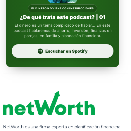
Sura
EL DINERO NO VIENE CON INSTRUCCIONES
¿De qué trata este podcast? | 01
Insignia Life
El dinero es un tema complicado de hablar... En este
podcast hablaremos de ahorro, inversión, finanzas en
parejas, en familia y planeación financiera.
Profuturo
Escuchar en Spotify
NetWorth es una firma experta en planificación financiera