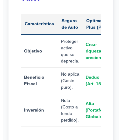
Seguro
Optimaxx
Característica
de Auto
Plus (PPR)
Proteger
Crear
activo
Objetivo
riqueza
que se
creciente.
deprecia.
No aplica
Beneficio
Deducible
(Gasto
Fiscal
(Art. 151).
puro).
Nula
Alta
(Costo a
Inversión
(Portafolios
fondo
Globales).
perdido).