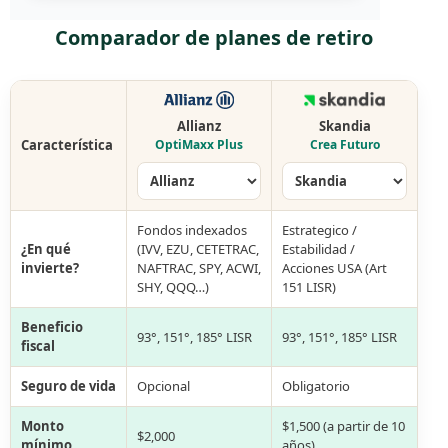
Comparador de planes de retiro
Allianz
Skandia
Característica
OptiMaxx Plus
Crea Futuro
Fondos indexados
Estrategico /
¿En qué
(IVV, EZU, CETETRAC,
Estabilidad /
invierte?
NAFTRAC, SPY, ACWI,
Acciones USA (Art
SHY, QQQ…)
151 LISR)
Beneficio
93°, 151°, 185° LISR
93°, 151°, 185° LISR
fiscal
Seguro de vida
Opcional
Obligatorio
Monto
$1,500 (a partir de 10
$2,000
mínimo
años)