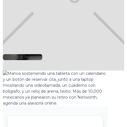
Seguros e Inversión
🕘
netWorth
2025-07-20