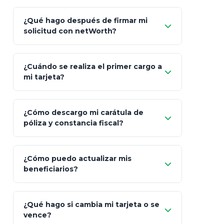
Carta de
App Store (iOS)
Google Play
¿Qué hago después de firmar mi
Bienvenida
solicitud con netWorth?
"¿Aún no tienes cuenta?
Regístrate"
¡Relájate!
¿Cuándo se realiza el primer cargo a
mi tarjeta?
¿Cómo descargo mi carátula de
póliza y constancia fiscal?
¿Cómo puedo actualizar mis
"Mis Pólizas" > "Documentos"
beneficiarios?
¿Qué hago si cambia mi tarjeta o se
vence?