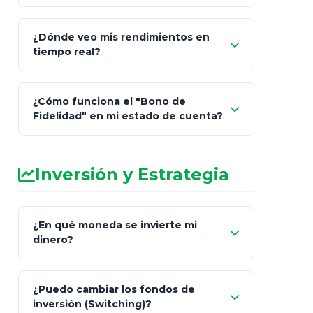
¿Dónde veo mis rendimientos en
"Link
tiempo real?
de Cobro Seguro"
¿Cómo funciona el "Bono de
Fidelidad" en mi estado de cuenta?
Inversión y Estrategia
¿En qué moneda se invierte mi
dinero?
Pesos (ajustados a
¿Puedo cambiar los fondos de
inflación), Dólares o Euros
inversión (Switching)?