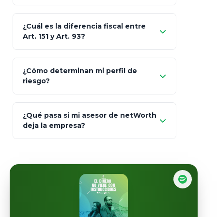
Skandia (Crea)
¿Cuál es la diferencia fiscal entre
MetLife (MetaLife)
Art. 151 y Art. 93?
Prudential
Art. 151
¿Cómo determinan mi perfil de
riesgo?
AXA Seguros
Art.
93
Mapfre
¿Qué pasa si mi asesor de netWorth
totalmente
deja la empresa?
libres de impuestos
GBM
Actinver
reasigna
Fintual
automáticamente
Principal