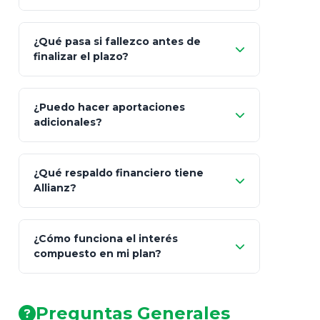
¿Qué pasa si fallezco antes de
"Switching" (cambio de fondos)
finalizar el plazo?
¿Puedo hacer aportaciones
100% a tus
adicionales?
beneficiarios designados
¿Qué respaldo financiero tiene
Allianz?
¿Cómo funciona el interés
compuesto en mi plan?
AA (Muy Fuerte)
Preguntas Generales