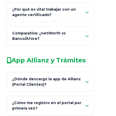
Comisión Nacional de
¿Por qué es vital trabajar con un
Seguros y Fianzas (CNSF)
agente certificado?
netWorth
Comparativa: ¿netWorth vs
consultor técnico
Banco/Afore?
legalmente facultado
No arriesgues tu
App Allianz y Trámites
patrimonio con asesores informales en
redes sociales.
Característica
netWorth (Certificado)
Ba
¿Dónde descargo la app de Allianz
(Portal Clientes)?
Asesoría
Personalizada y Continua
Gen
"Allianz
Fiscalidad
Estrategia Art. 151 / 93
Bás
¿Cómo me registro en el portal por
Client"
primera vez?
Inversión
S&P 500, ETFs Globales
Deu