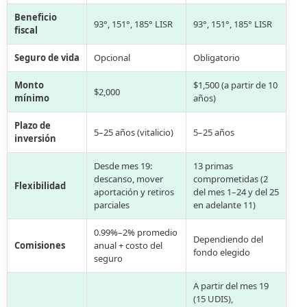
Beneficio
93°, 151°, 185° LISR
93°, 151°, 185° LISR
fiscal
Seguro de vida
Opcional
Obligatorio
Monto
$1,500 (a partir de 10
$2,000
mínimo
años)
Plazo de
5–25 años (vitalicio)
5–25 años
inversión
Desde mes 19:
13 primas
descanso, mover
comprometidas (2
Flexibilidad
aportación y retiros
del mes 1–24 y del 25
parciales
en adelante 11)
0.99%–2% promedio
Dependiendo del
Comisiones
anual + costo del
fondo elegido
seguro
A partir del mes 19
(15 UDIS),