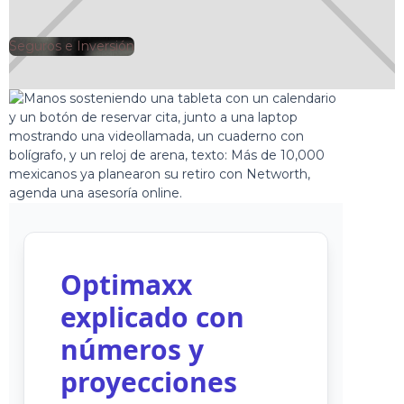
Seguros e Inversión
🕘
Jorge Gutiérrez
2025-05-08
Optimaxx
explicado con
números y
proyecciones