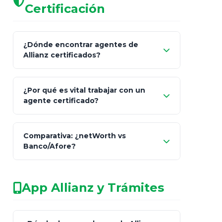
Certificación
¿Dónde encontrar agentes de
Allianz certificados?
Comisión Nacional de
¿Por qué es vital trabajar con un
Seguros y Fianzas (CNSF)
agente certificado?
netWorth
Comparativa: ¿netWorth vs
consultor técnico
Banco/Afore?
legalmente facultado
No arriesgues tu
App Allianz y Trámites
patrimonio con asesores informales en
redes sociales.
Característica
netWorth (Certificado)
Ba