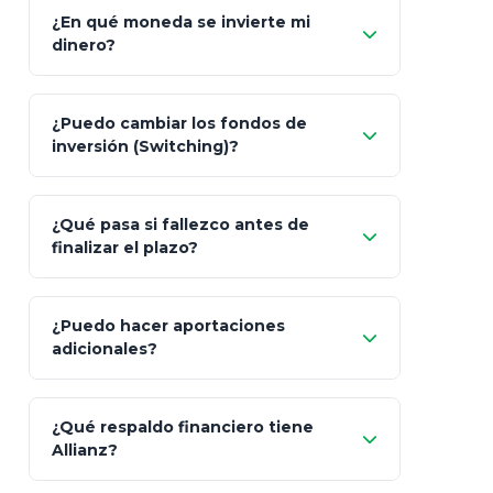
¿En qué moneda se invierte mi
dinero?
Pesos (ajustados a
¿Puedo cambiar los fondos de
inflación), Dólares o Euros
inversión (Switching)?
¿Qué pasa si fallezco antes de
"Switching" (cambio de fondos)
finalizar el plazo?
¿Puedo hacer aportaciones
100% a tus
adicionales?
beneficiarios designados
¿Qué respaldo financiero tiene
Allianz?