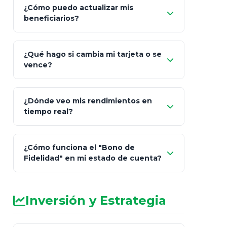
¿Cómo puedo actualizar mis
"Mis Pólizas" > "Documentos"
beneficiarios?
¿Qué hago si cambia mi tarjeta o se
vence?
¿Dónde veo mis rendimientos en
"Link
tiempo real?
de Cobro Seguro"
¿Cómo funciona el "Bono de
Fidelidad" en mi estado de cuenta?
Inversión y Estrategia