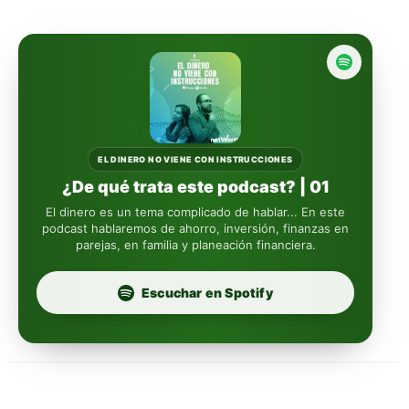
Actinver
reasigna
Fintual
automáticamente
Principal
Sura
EL DINERO NO VIENE CON INSTRUCCIONES
¿De qué trata este podcast? | 01
Insignia Life
El dinero es un tema complicado de hablar... En este
podcast hablaremos de ahorro, inversión, finanzas en
parejas, en familia y planeación financiera.
Profuturo
Escuchar en Spotify