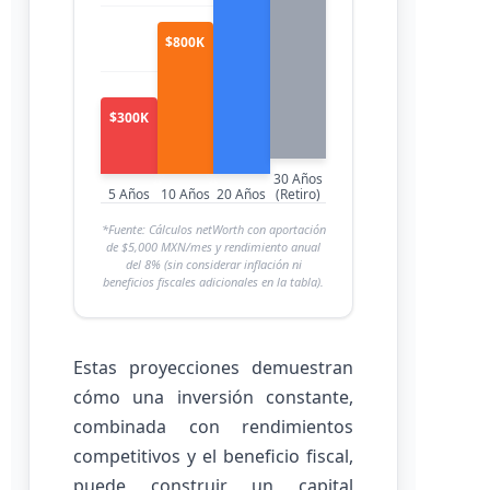
$800K
$300K
30 Años
5 Años
10 Años
20 Años
(Retiro)
*Fuente: Cálculos netWorth con aportación
de $5,000 MXN/mes y rendimiento anual
del 8% (sin considerar inflación ni
beneficios fiscales adicionales en la tabla).
Estas proyecciones demuestran
cómo una inversión constante,
combinada con rendimientos
competitivos y el beneficio fiscal,
puede construir un capital