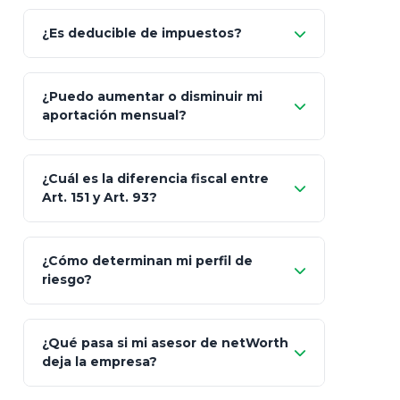
Allianz (Optimaxx Plus)
Optimaxx Plus
¿Es deducible de impuestos?
GNP (Proyecta)
Sí
¿Puedo aumentar o disminuir mi
Seguros Monterrey
aportación mensual?
Skandia (Crea)
¿Cuál es la diferencia fiscal entre
MetLife (MetaLife)
Art. 151 y Art. 93?
Prudential
Art. 151
¿Cómo determinan mi perfil de
riesgo?
AXA Seguros
Art.
93
Mapfre
¿Qué pasa si mi asesor de netWorth
totalmente
deja la empresa?
libres de impuestos
GBM