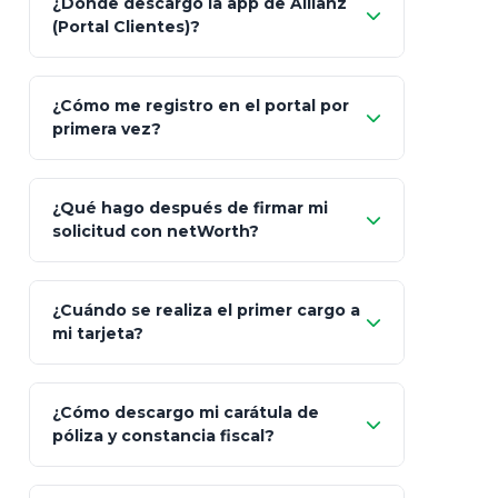
¿Dónde descargo la app de Allianz
(Portal Clientes)?
Asesoría
Personalizada y Continua
Gen
"Allianz
Fiscalidad
Estrategia Art. 151 / 93
Bás
¿Cómo me registro en el portal por
Client"
primera vez?
Inversión
S&P 500, ETFs Globales
Deu
Carta de
App Store (iOS)
Google Play
¿Qué hago después de firmar mi
Bienvenida
solicitud con netWorth?
"¿Aún no tienes cuenta?
Regístrate"
¡Relájate!
¿Cuándo se realiza el primer cargo a
mi tarjeta?
¿Cómo descargo mi carátula de
póliza y constancia fiscal?