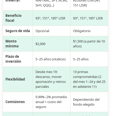
invierte?
NAFTRAC, SPY, ACWI,
Acciones USA (Art
SHY, QQQ…)
151 LISR)
Beneficio
93°, 151°, 185° LISR
93°, 151°, 185° LISR
fiscal
Seguro de vida
Opcional
Obligatorio
Monto
$1,500 (a partir de 10
$2,000
mínimo
años)
Plazo de
5–25 años (vitalicio)
5–25 años
inversión
Desde mes 19:
13 primas
descanso, mover
comprometidas (2
Flexibilidad
aportación y retiros
del mes 1–24 y del 25
parciales
en adelante 11)
0.99%–2% promedio
Dependiendo del
Comisiones
anual + costo del
fondo elegido
seguro