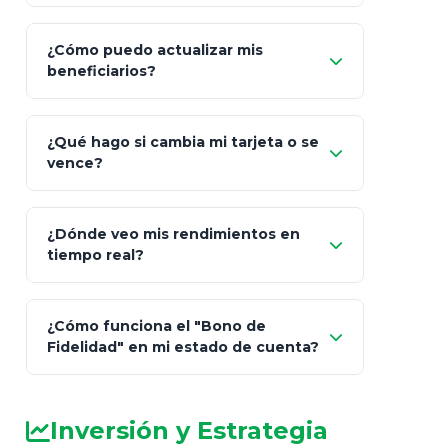
¿Cómo puedo actualizar mis
"Mis Pólizas" > "Documentos"
beneficiarios?
¿Qué hago si cambia mi tarjeta o se
vence?
¿Dónde veo mis rendimientos en
"Link
tiempo real?
de Cobro Seguro"
¿Cómo funciona el "Bono de
Fidelidad" en mi estado de cuenta?
Inversión y Estrategia