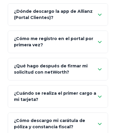
Característica
netWorth (Certificado)
Ba
¿Dónde descargo la app de Allianz
(Portal Clientes)?
Asesoría
Personalizada y Continua
Gen
"Allianz
Fiscalidad
Estrategia Art. 151 / 93
Bás
¿Cómo me registro en el portal por
Client"
primera vez?
Inversión
S&P 500, ETFs Globales
Deu
Carta de
App Store (iOS)
Google Play
¿Qué hago después de firmar mi
Bienvenida
solicitud con netWorth?
"¿Aún no tienes cuenta?
Regístrate"
¡Relájate!
¿Cuándo se realiza el primer cargo a
mi tarjeta?
¿Cómo descargo mi carátula de
póliza y constancia fiscal?