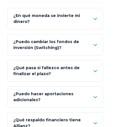
¿En qué moneda se invierte mi
dinero?
Pesos (ajustados a
¿Puedo cambiar los fondos de
inflación), Dólares o Euros
inversión (Switching)?
¿Qué pasa si fallezco antes de
"Switching" (cambio de fondos)
finalizar el plazo?
¿Puedo hacer aportaciones
100% a tus
adicionales?
beneficiarios designados
¿Qué respaldo financiero tiene
Allianz?