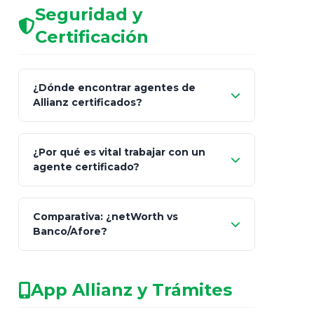
Seguridad y
Certificación
¿Dónde encontrar agentes de
Allianz certificados?
Comisión Nacional de
¿Por qué es vital trabajar con un
Seguros y Fianzas (CNSF)
agente certificado?
netWorth
Comparativa: ¿netWorth vs
consultor técnico
Banco/Afore?
legalmente facultado
No arriesgues tu
App Allianz y Trámites
patrimonio con asesores informales en
redes sociales.