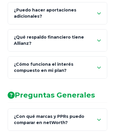
¿Puedo hacer aportaciones
100% a tus
adicionales?
beneficiarios designados
¿Qué respaldo financiero tiene
Allianz?
¿Cómo funciona el interés
compuesto en mi plan?
AA (Muy Fuerte)
Preguntas Generales
¿Con qué marcas y PPRs puedo
comparar en netWorth?