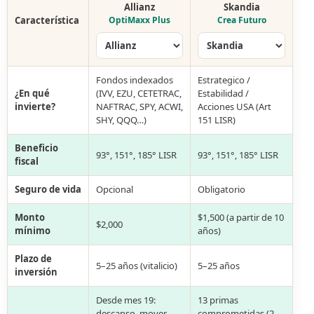
Allianz
Skandia
Característica
OptiMaxx Plus
Crea Futuro
Fondos indexados
Estrategico /
¿En qué
(IVV, EZU, CETETRAC,
Estabilidad /
invierte?
NAFTRAC, SPY, ACWI,
Acciones USA (Art
SHY, QQQ…)
151 LISR)
Beneficio
93°, 151°, 185° LISR
93°, 151°, 185° LISR
fiscal
Seguro de vida
Opcional
Obligatorio
Monto
$1,500 (a partir de 10
$2,000
mínimo
años)
Plazo de
5–25 años (vitalicio)
5–25 años
inversión
Desde mes 19:
13 primas
descanso, mover
comprometidas (2