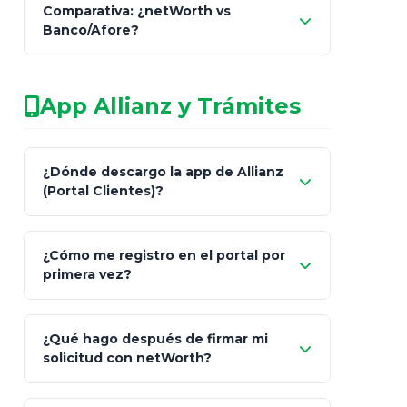
Comparativa: ¿netWorth vs
consultor técnico
Banco/Afore?
legalmente facultado
No arriesgues tu
App Allianz y Trámites
patrimonio con asesores informales en
redes sociales.
Característica
netWorth (Certificado)
Ba
¿Dónde descargo la app de Allianz
(Portal Clientes)?
Asesoría
Personalizada y Continua
Gen
"Allianz
Fiscalidad
Estrategia Art. 151 / 93
Bás
¿Cómo me registro en el portal por
Client"
primera vez?
Inversión
S&P 500, ETFs Globales
Deu
Carta de
App Store (iOS)
Google Play
¿Qué hago después de firmar mi
Bienvenida
solicitud con netWorth?
"¿Aún no tienes cuenta?
Regístrate"