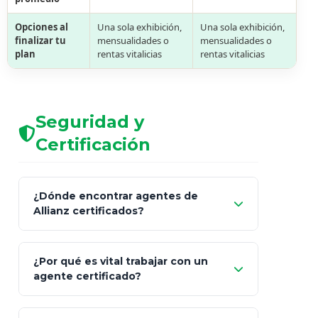
Opciones al
Una sola exhibición,
Una sola exhibición,
finalizar tu
mensualidades o
mensualidades o
plan
rentas vitalicias
rentas vitalicias
Seguridad y
Certificación
¿Dónde encontrar agentes de
Allianz certificados?
Comisión Nacional de
¿Por qué es vital trabajar con un
Seguros y Fianzas (CNSF)
agente certificado?
netWorth