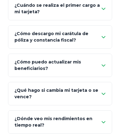
¡Relájate!
¿Cuándo se realiza el primer cargo a
mi tarjeta?
¿Cómo descargo mi carátula de
póliza y constancia fiscal?
¿Cómo puedo actualizar mis
"Mis Pólizas" > "Documentos"
beneficiarios?
¿Qué hago si cambia mi tarjeta o se
vence?
¿Dónde veo mis rendimientos en
"Link
tiempo real?
de Cobro Seguro"