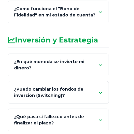
¿Cómo funciona el "Bono de
Fidelidad" en mi estado de cuenta?
Inversión y Estrategia
¿En qué moneda se invierte mi
dinero?
Pesos (ajustados a
¿Puedo cambiar los fondos de
inflación), Dólares o Euros
inversión (Switching)?
¿Qué pasa si fallezco antes de
"Switching" (cambio de fondos)
finalizar el plazo?