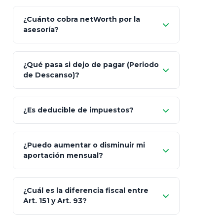
¿Cuánto cobra netWorth por la
asesoría?
Nada.
¿Qué pasa si dejo de pagar (Periodo
de Descanso)?
Allianz (Optimaxx Plus)
Optimaxx Plus
¿Es deducible de impuestos?
GNP (Proyecta)
Sí
¿Puedo aumentar o disminuir mi
Seguros Monterrey
aportación mensual?
Skandia (Crea)
¿Cuál es la diferencia fiscal entre
MetLife (MetaLife)
Art. 151 y Art. 93?