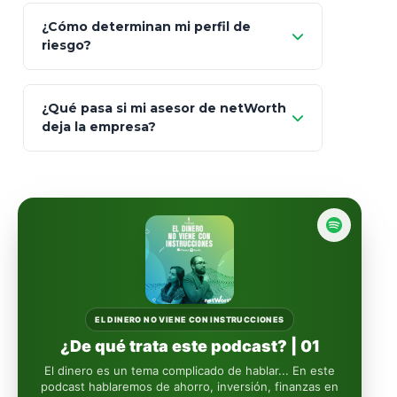
Prudential
Art. 151
¿Cómo determinan mi perfil de
riesgo?
AXA Seguros
Art.
93
Mapfre
¿Qué pasa si mi asesor de netWorth
totalmente
deja la empresa?
libres de impuestos
GBM
Actinver
reasigna
Fintual
automáticamente
Principal
Sura
EL DINERO NO VIENE CON INSTRUCCIONES
¿De qué trata este podcast? | 01
Insignia Life
El dinero es un tema complicado de hablar... En este
podcast hablaremos de ahorro, inversión, finanzas en