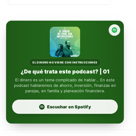
GBM
Actinver
reasigna
Fintual
automáticamente
Principal
Sura
EL DINERO NO VIENE CON INSTRUCCIONES
¿De qué trata este podcast? | 01
Insignia Life
El dinero es un tema complicado de hablar... En este
podcast hablaremos de ahorro, inversión, finanzas en
parejas, en familia y planeación financiera.
Profuturo
Escuchar en Spotify