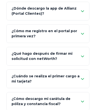
Característica
netWorth (Certificado)
Ba
¿Dónde descargo la app de Allianz
(Portal Clientes)?
Asesoría
Personalizada y Continua
Gen
"Allianz
Fiscalidad
Estrategia Art. 151 / 93
Bás
¿Cómo me registro en el portal por
Client"
primera vez?
Inversión
S&P 500, ETFs Globales
Deu
Carta de
App Store (iOS)
Google Play
¿Qué hago después de firmar mi
Bienvenida
solicitud con netWorth?
"¿Aún no tienes cuenta?
Regístrate"
¡Relájate!
¿Cuándo se realiza el primer cargo a
mi tarjeta?
¿Cómo descargo mi carátula de
póliza y constancia fiscal?