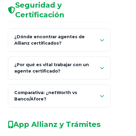
Seguridad y
Certificación
¿Dónde encontrar agentes de
Allianz certificados?
Comisión Nacional de
¿Por qué es vital trabajar con un
Seguros y Fianzas (CNSF)
agente certificado?
netWorth
Comparativa: ¿netWorth vs
consultor técnico
Banco/Afore?
legalmente facultado
No arriesgues tu
App Allianz y Trámites
patrimonio con asesores informales en
redes sociales.