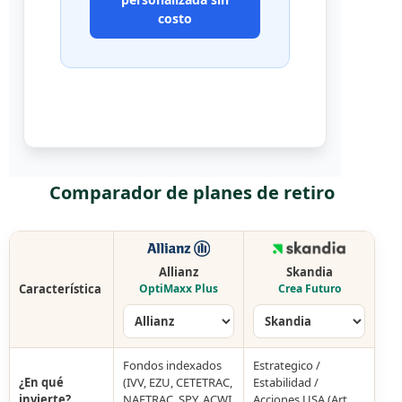
costo
Comparador de planes de retiro
Allianz
Skandia
Característica
OptiMaxx Plus
Crea Futuro
Fondos indexados
Estrategico /
¿En qué
(IVV, EZU, CETETRAC,
Estabilidad /
invierte?
NAFTRAC, SPY, ACWI,
Acciones USA (Art