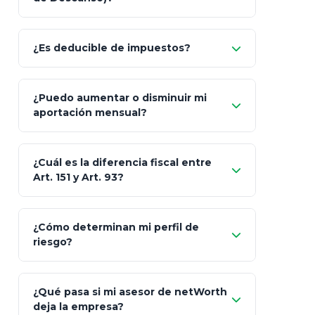
Allianz (Optimaxx Plus)
Optimaxx Plus
¿Es deducible de impuestos?
GNP (Proyecta)
Sí
¿Puedo aumentar o disminuir mi
Seguros Monterrey
aportación mensual?
Skandia (Crea)
¿Cuál es la diferencia fiscal entre
MetLife (MetaLife)
Art. 151 y Art. 93?
Prudential
Art. 151
¿Cómo determinan mi perfil de
riesgo?
AXA Seguros
Art.
93
Mapfre
¿Qué pasa si mi asesor de netWorth
totalmente
deja la empresa?
libres de impuestos