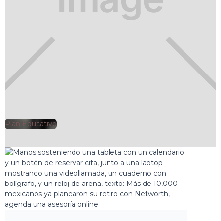
Plan Educativo
🕘
Clarisa Romero
2025-11-20