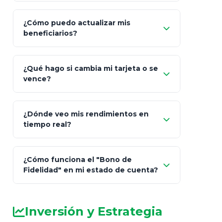
¿Cómo puedo actualizar mis
"Mis Pólizas" > "Documentos"
beneficiarios?
¿Qué hago si cambia mi tarjeta o se
vence?
¿Dónde veo mis rendimientos en
"Link
tiempo real?
de Cobro Seguro"
¿Cómo funciona el "Bono de
Fidelidad" en mi estado de cuenta?
Inversión y Estrategia