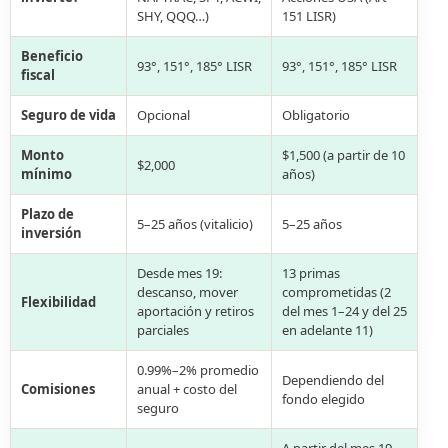
SHY, QQQ…)
151 LISR)
Beneficio
93°, 151°, 185° LISR
93°, 151°, 185° LISR
fiscal
Seguro de vida
Opcional
Obligatorio
Monto
$1,500 (a partir de 10
$2,000
mínimo
años)
Plazo de
5–25 años (vitalicio)
5–25 años
inversión
Desde mes 19:
13 primas
descanso, mover
comprometidas (2
Flexibilidad
aportación y retiros
del mes 1–24 y del 25
parciales
en adelante 11)
0.99%–2% promedio
Dependiendo del
Comisiones
anual + costo del
fondo elegido
seguro