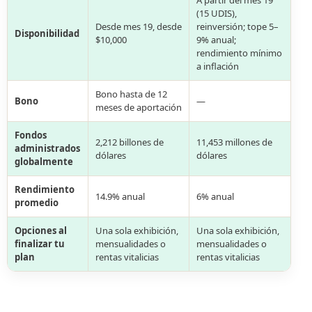
A partir del mes 19
(15 UDIS),
Desde mes 19, desde
reinversión; tope 5–
Disponibilidad
$10,000
9% anual;
rendimiento mínimo
a inflación
Bono hasta de 12
Bono
—
meses de aportación
Fondos
2,212 billones de
11,453 millones de
administrados
dólares
dólares
globalmente
Rendimiento
14.9% anual
6% anual
promedio
Opciones al
Una sola exhibición,
Una sola exhibición,
finalizar tu
mensualidades o
mensualidades o
plan
rentas vitalicias
rentas vitalicias