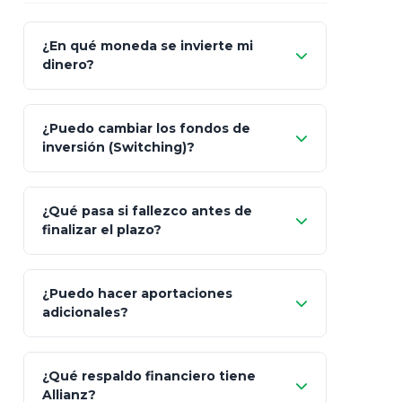
¿En qué moneda se invierte mi
dinero?
Pesos (ajustados a
¿Puedo cambiar los fondos de
inflación), Dólares o Euros
inversión (Switching)?
¿Qué pasa si fallezco antes de
"Switching" (cambio de fondos)
finalizar el plazo?
¿Puedo hacer aportaciones
100% a tus
adicionales?
beneficiarios designados
¿Qué respaldo financiero tiene
Allianz?