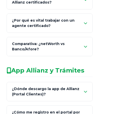
Allianz certificados?
Comisión Nacional de
¿Por qué es vital trabajar con un
Seguros y Fianzas (CNSF)
agente certificado?
netWorth
Comparativa: ¿netWorth vs
consultor técnico
Banco/Afore?
legalmente facultado
No arriesgues tu
App Allianz y Trámites
patrimonio con asesores informales en
redes sociales.
Característica
netWorth (Certificado)
Ba
¿Dónde descargo la app de Allianz
(Portal Clientes)?
Asesoría
Personalizada y Continua
Gen
"Allianz
Fiscalidad
Estrategia Art. 151 / 93
Bás
¿Cómo me registro en el portal por
Client"