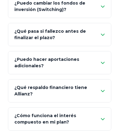
¿Puedo cambiar los fondos de
inflación), Dólares o Euros
inversión (Switching)?
¿Qué pasa si fallezco antes de
"Switching" (cambio de fondos)
finalizar el plazo?
¿Puedo hacer aportaciones
100% a tus
adicionales?
beneficiarios designados
¿Qué respaldo financiero tiene
Allianz?
¿Cómo funciona el interés
compuesto en mi plan?
AA (Muy Fuerte)