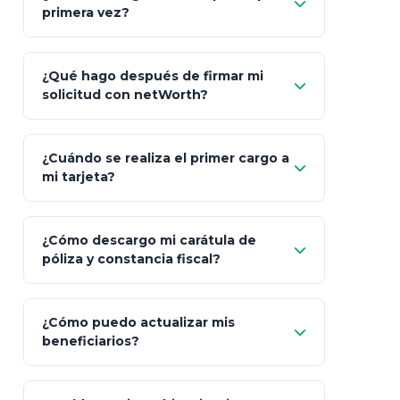
primera vez?
Inversión
S&P 500, ETFs Globales
Deu
Carta de
App Store (iOS)
Google Play
¿Qué hago después de firmar mi
Bienvenida
solicitud con netWorth?
"¿Aún no tienes cuenta?
Regístrate"
¡Relájate!
¿Cuándo se realiza el primer cargo a
mi tarjeta?
¿Cómo descargo mi carátula de
póliza y constancia fiscal?
¿Cómo puedo actualizar mis
"Mis Pólizas" > "Documentos"
beneficiarios?