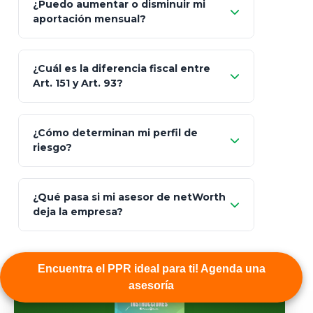
¿Puedo aumentar o disminuir mi
Seguros Monterrey
aportación mensual?
Skandia (Crea)
¿Cuál es la diferencia fiscal entre
MetLife (MetaLife)
Art. 151 y Art. 93?
Prudential
Art. 151
¿Cómo determinan mi perfil de
riesgo?
AXA Seguros
Art.
93
Mapfre
¿Qué pasa si mi asesor de netWorth
totalmente
deja la empresa?
libres de impuestos
GBM
Actinver
Encuentra el PPR ideal para ti! Agenda una
reasigna
asesoría
Fintual
automáticamente