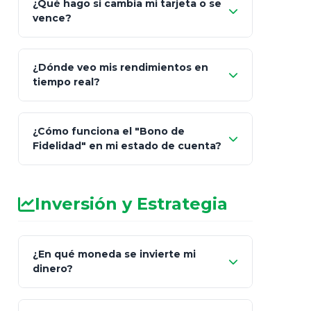
¿Qué hago si cambia mi tarjeta o se
vence?
¿Dónde veo mis rendimientos en
"Link
tiempo real?
de Cobro Seguro"
¿Cómo funciona el "Bono de
Fidelidad" en mi estado de cuenta?
Inversión y Estrategia
¿En qué moneda se invierte mi
dinero?
Pesos (ajustados a