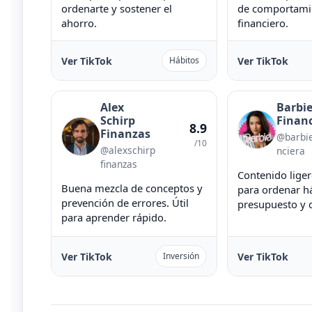
ordenarte y sostener el
de comportami
ahorro.
financiero.
Ver TikTok
Ver TikTok
Hábitos
Alex
Barbi
Schirp
Finan
8.9
Finanzas
@barbie
/10
@alexschirp
nciera
finanzas
Contenido liger
Buena mezcla de conceptos y
para ordenar há
prevención de errores. Útil
presupuesto y d
para aprender rápido.
Ver TikTok
Ver TikTok
Inversión