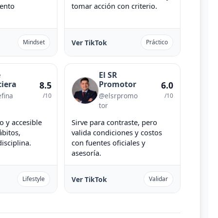
ento
tomar acción con criterio.
Ver TikTok
Mindset
Práctico
e
El SR
ciera
Promotor
8.5
6.0
fina
@elsrpromo
/10
/10
tor
o y accesible
Sirve para contraste, pero
bitos,
valida condiciones y costos
isciplina.
con fuentes oficiales y
asesoría.
Ver TikTok
Lifestyle
Validar