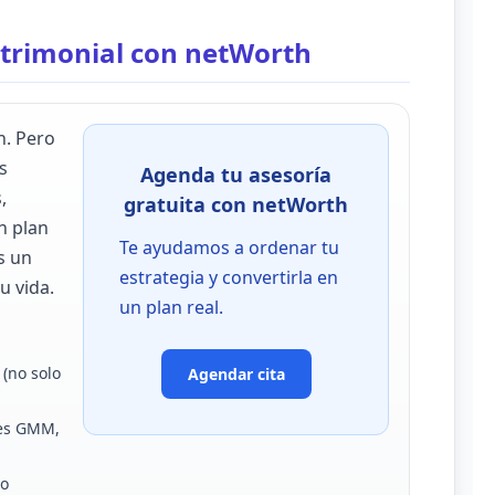
patrimonial con netWorth
n. Pero
s
Agenda tu asesoría
,
gratuita con netWorth
n plan
Te ayudamos a ordenar tu
s un
estrategia y convertirla en
u vida.
un plan real.
(no solo
Agendar cita
tes GMM,
no