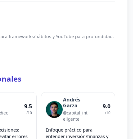
para frameworks/hábitos y YouTube para profundidad.
onales
Andrés
Garza
9.5
9.0
diec
@capital_int
/10
/10
eligente
cisiones:
Enfoque práctico para
evitar errores
entender inversión/finanzas y