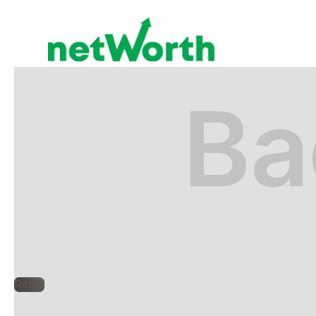
RETIRO
🕘
netWorth
2025-07-05
Retiro