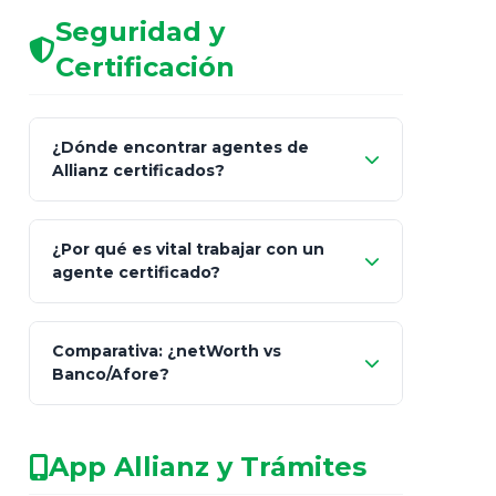
Seguridad y
Certificación
¿Dónde encontrar agentes de
Allianz certificados?
Comisión Nacional de
¿Por qué es vital trabajar con un
Seguros y Fianzas (CNSF)
agente certificado?
netWorth
Comparativa: ¿netWorth vs
consultor técnico
Banco/Afore?
legalmente facultado
No arriesgues tu
App Allianz y Trámites
patrimonio con asesores informales en
redes sociales.