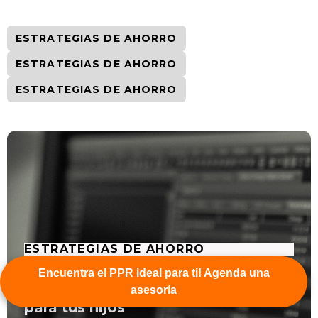
ESTRATEGIAS DE AHORRO
ESTRATEGIAS DE AHORRO
ESTRATEGIAS DE AHORRO
ESTRATEGIAS DE AHORRO
Optimaxx Educación: invierte hoy
Encuentra el PPR ideal para ti! Agenda una
en las oportunidades del mañana
asesoría
para tus hijos