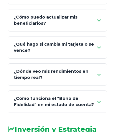
¿Cómo puedo actualizar mis
"Mis Pólizas" > "Documentos"
beneficiarios?
¿Qué hago si cambia mi tarjeta o se
vence?
¿Dónde veo mis rendimientos en
"Link
tiempo real?
de Cobro Seguro"
¿Cómo funciona el "Bono de
Fidelidad" en mi estado de cuenta?
Inversión y Estrategia