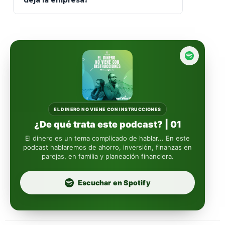
deja la empresa?
libres de impuestos
GBM
Actinver
reasigna
Fintual
automáticamente
Principal
Sura
EL DINERO NO VIENE CON INSTRUCCIONES
¿De qué trata este podcast? | 01
Insignia Life
El dinero es un tema complicado de hablar... En este
podcast hablaremos de ahorro, inversión, finanzas en
parejas, en familia y planeación financiera.
Profuturo
Escuchar en Spotify