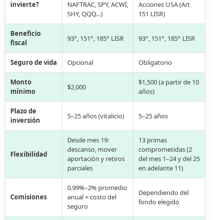
invierte?
NAFTRAC, SPY, ACWI,
Acciones USA (Art
SHY, QQQ…)
151 LISR)
Beneficio
93°, 151°, 185° LISR
93°, 151°, 185° LISR
fiscal
Seguro de vida
Opcional
Obligatorio
Monto
$1,500 (a partir de 10
$2,000
mínimo
años)
Plazo de
5–25 años (vitalicio)
5–25 años
inversión
Desde mes 19:
13 primas
descanso, mover
comprometidas (2
Flexibilidad
aportación y retiros
del mes 1–24 y del 25
parciales
en adelante 11)
0.99%–2% promedio
Dependiendo del
Comisiones
anual + costo del
fondo elegido
seguro