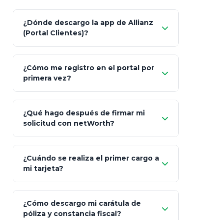
Característica
netWorth (Certificado)
Ba
¿Dónde descargo la app de Allianz
(Portal Clientes)?
Asesoría
Personalizada y Continua
Gen
"Allianz
Fiscalidad
Estrategia Art. 151 / 93
Bás
¿Cómo me registro en el portal por
Client"
primera vez?
Inversión
S&P 500, ETFs Globales
Deu
Carta de
App Store (iOS)
Google Play
¿Qué hago después de firmar mi
Bienvenida
solicitud con netWorth?
"¿Aún no tienes cuenta?
Regístrate"
¡Relájate!
¿Cuándo se realiza el primer cargo a
mi tarjeta?
¿Cómo descargo mi carátula de
póliza y constancia fiscal?