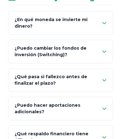
¿En qué moneda se invierte mi
dinero?
Pesos (ajustados a
¿Puedo cambiar los fondos de
inflación), Dólares o Euros
inversión (Switching)?
¿Qué pasa si fallezco antes de
"Switching" (cambio de fondos)
finalizar el plazo?
¿Puedo hacer aportaciones
100% a tus
adicionales?
beneficiarios designados
¿Qué respaldo financiero tiene