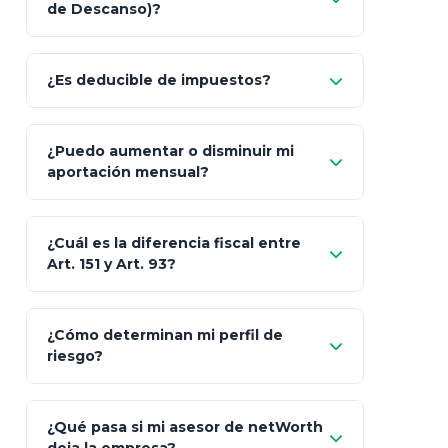
de Descanso)?
Allianz (Optimaxx Plus)
Optimaxx Plus
¿Es deducible de impuestos?
GNP (Proyecta)
Sí
¿Puedo aumentar o disminuir mi
Seguros Monterrey
aportación mensual?
Skandia (Crea)
¿Cuál es la diferencia fiscal entre
MetLife (MetaLife)
Art. 151 y Art. 93?
Prudential
Art. 151
¿Cómo determinan mi perfil de
riesgo?
AXA Seguros
Art.
93
Mapfre
¿Qué pasa si mi asesor de netWorth
totalmente