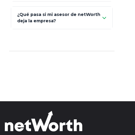
Art.
93
Mapfre
¿Qué pasa si mi asesor de netWorth
totalmente
deja la empresa?
libres de impuestos
GBM
Actinver
reasigna
Fintual
automáticamente
Principal
Sura
Insignia Life
Profuturo