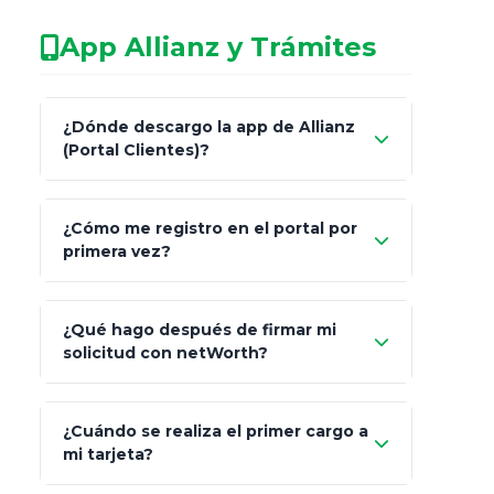
No arriesgues tu
App Allianz y Trámites
patrimonio con asesores informales en
redes sociales.
Característica
netWorth (Certificado)
¿Dónde descargo la app de Allianz
(Portal Clientes)?
Asesoría
Personalizada y Continua
"Allianz
Fiscalidad
Estrategia Art. 151 / 93
¿Cómo me registro en el portal por
Client"
primera vez?
Inversión
S&P 500, ETFs Globales
Carta de
App Store (iOS)
Google Play
¿Qué hago después de firmar mi
Bienvenida
solicitud con netWorth?
"¿Aún no tienes cuenta?
Regístrate"
¡Relájate!
¿Cuándo se realiza el primer cargo a
mi tarjeta?