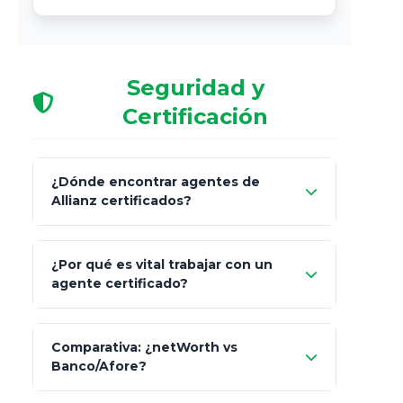
Seguridad y
Certificación
¿Dónde encontrar agentes de
Allianz certificados?
Comisión Nacional de
¿Por qué es vital trabajar con un
Seguros y Fianzas (CNSF)
agente certificado?
netWorth
Comparativa: ¿netWorth vs
consultor técnico
Banco/Afore?
legalmente facultado