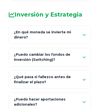
Inversión y Estrategia
¿En qué moneda se invierte mi
dinero?
Pesos (ajustados a
¿Puedo cambiar los fondos de
inflación), Dólares o Euros
inversión (Switching)?
¿Qué pasa si fallezco antes de
"Switching" (cambio de fondos)
finalizar el plazo?
¿Puedo hacer aportaciones
100% a tus
adicionales?
beneficiarios designados