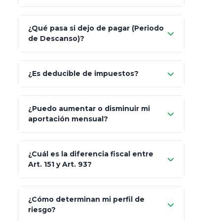
Nada.
¿Qué pasa si dejo de pagar (Periodo
de Descanso)?
Allianz (Optimaxx Plus)
Optimaxx Plus
¿Es deducible de impuestos?
GNP (Proyecta)
Sí
¿Puedo aumentar o disminuir mi
Seguros Monterrey
aportación mensual?
Skandia (Crea)
¿Cuál es la diferencia fiscal entre
MetLife (MetaLife)
Art. 151 y Art. 93?
Prudential
Art. 151
¿Cómo determinan mi perfil de
riesgo?
AXA Seguros