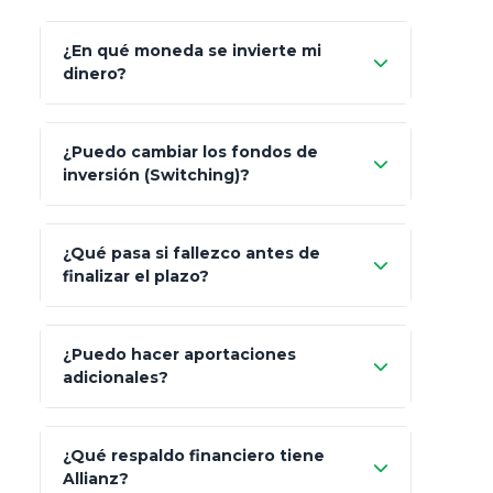
¿En qué moneda se invierte mi
dinero?
Pesos (ajustados a
¿Puedo cambiar los fondos de
inflación), Dólares o Euros
inversión (Switching)?
¿Qué pasa si fallezco antes de
"Switching" (cambio de fondos)
finalizar el plazo?
¿Puedo hacer aportaciones
100% a tus
adicionales?
beneficiarios designados
¿Qué respaldo financiero tiene
Allianz?