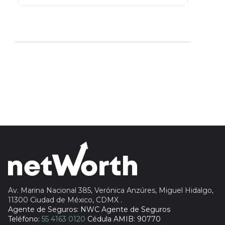
Actinver
reasigna
Fintual
automáticamente
Principal
Sura
Insignia Life
Profuturo
Av. Marina Nacional 385, Verónica Anzúres, Miguel Hidalgo,
11300 Ciudad de México, CDMX
.
Agente de Seguros: NWC Agente de Seguros
Teléfono:
55 4163 0120
Cédula AMIB: 90770