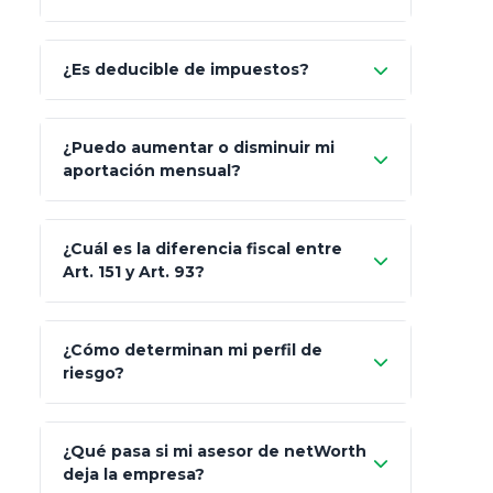
Allianz (Optimaxx Plus)
Optimaxx Plus
¿Es deducible de impuestos?
GNP (Proyecta)
Sí
¿Puedo aumentar o disminuir mi
Seguros Monterrey
aportación mensual?
Skandia (Crea)
¿Cuál es la diferencia fiscal entre
MetLife (MetaLife)
Art. 151 y Art. 93?
Prudential
Art. 151
¿Cómo determinan mi perfil de
riesgo?
AXA Seguros
Art.
93
Mapfre
¿Qué pasa si mi asesor de netWorth
totalmente
deja la empresa?
libres de impuestos
GBM