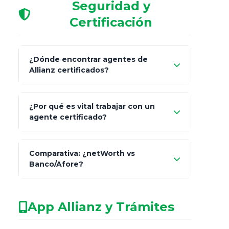
Seguridad y
Certificación
¿Dónde encontrar agentes de
Allianz certificados?
Comisión Nacional de
¿Por qué es vital trabajar con un
Seguros y Fianzas (CNSF)
agente certificado?
netWorth
Comparativa: ¿netWorth vs
consultor técnico
Banco/Afore?
legalmente facultado
No arriesgues tu
App Allianz y Trámites
patrimonio con asesores informales en
redes sociales.