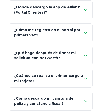
Característica
netWorth (Certificado)
¿Dónde descargo la app de Allianz
(Portal Clientes)?
Asesoría
Personalizada y Continua
"Allianz
Fiscalidad
Estrategia Art. 151 / 93
¿Cómo me registro en el portal por
Client"
primera vez?
Inversión
S&P 500, ETFs Globales
Carta de
App Store (iOS)
Google Play
¿Qué hago después de firmar mi
Bienvenida
solicitud con netWorth?
"¿Aún no tienes cuenta?
Regístrate"
¡Relájate!
¿Cuándo se realiza el primer cargo a
mi tarjeta?
¿Cómo descargo mi carátula de
póliza y constancia fiscal?