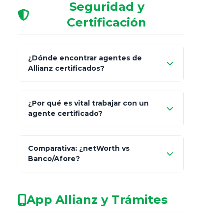
Seguridad y
Certificación
¿Dónde encontrar agentes de
Allianz certificados?
Comisión Nacional de
¿Por qué es vital trabajar con un
Seguros y Fianzas (CNSF)
agente certificado?
netWorth
Comparativa: ¿netWorth vs
consultor técnico
Banco/Afore?
legalmente facultado
No arriesgues tu
App Allianz y Trámites
patrimonio con asesores informales en
redes sociales.