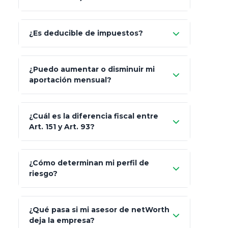
Allianz (Optimaxx Plus)
Optimaxx Plus
¿Es deducible de impuestos?
GNP (Proyecta)
Sí
¿Puedo aumentar o disminuir mi
Seguros Monterrey
aportación mensual?
Skandia (Crea)
¿Cuál es la diferencia fiscal entre
MetLife (MetaLife)
Art. 151 y Art. 93?
Prudential
Art. 151
¿Cómo determinan mi perfil de
riesgo?
AXA Seguros
Art.
93
Mapfre
¿Qué pasa si mi asesor de netWorth
totalmente
deja la empresa?
libres de impuestos
GBM