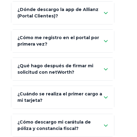
Característica
netWorth (Certificado)
¿Dónde descargo la app de Allianz
(Portal Clientes)?
Asesoría
Personalizada y Continua
"Allianz
Fiscalidad
Estrategia Art. 151 / 93
¿Cómo me registro en el portal por
Client"
primera vez?
Inversión
S&P 500, ETFs Globales
Carta de
App Store (iOS)
Google Play
¿Qué hago después de firmar mi
Bienvenida
solicitud con netWorth?
"¿Aún no tienes cuenta?
Regístrate"
¡Relájate!
¿Cuándo se realiza el primer cargo a
mi tarjeta?
¿Cómo descargo mi carátula de
póliza y constancia fiscal?