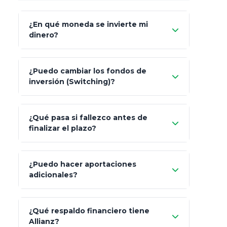
¿En qué moneda se invierte mi
dinero?
Pesos (ajustados a
¿Puedo cambiar los fondos de
inflación), Dólares o Euros
inversión (Switching)?
¿Qué pasa si fallezco antes de
"Switching" (cambio de fondos)
finalizar el plazo?
¿Puedo hacer aportaciones
100% a tus
adicionales?
beneficiarios designados
¿Qué respaldo financiero tiene
Allianz?