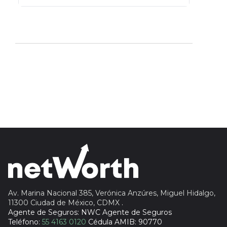
Actinver
reasigna
Fintual
automáticamente
Principal
Sura
Insignia Life
Profuturo
Av. Marina Nacional 385, Verónica Anzúres, Miguel Hidalgo,
11300 Ciudad de México, CDMX
.
Agente de Seguros: NWC Agente de Seguros
Teléfono:
55 4163 0120
Cédula AMIB: 90770