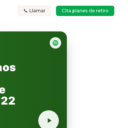
📞 Llamar
Cita planes de retiro
nos
e
 22