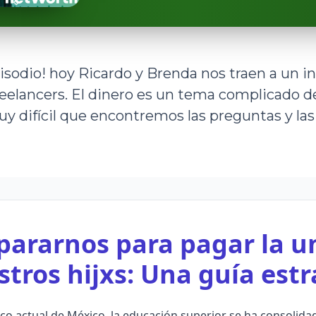
sodio! hoy Ricardo y Brenda nos traen a un in
reelancers. El dinero es un tema complicado de
y difícil que encontremos las preguntas y la
ararnos para pagar la u
tros hijxs: Una guía est
o actual de México, la educación superior se ha consolida