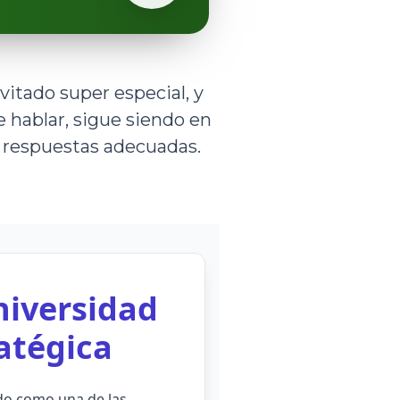
vitado super especial, y
 hablar, sigue siendo en
s respuestas adecuadas.
niversidad
ratégica
do como una de las