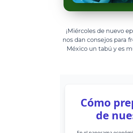
¡Miércoles de nuevo epi
nos dan consejos para f
México un tabú y es mu
Cómo prep
de nues
En el panorama económic