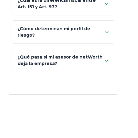
¿Cuál es la diferencia fiscal entre
MetLife (MetaLife)
Art. 151 y Art. 93?
Prudential
Art. 151
¿Cómo determinan mi perfil de
riesgo?
AXA Seguros
Art.
93
Mapfre
¿Qué pasa si mi asesor de netWorth
totalmente
deja la empresa?
libres de impuestos
GBM
Actinver
reasigna
Fintual
automáticamente
Principal
Sura