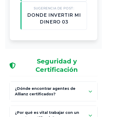
SUGERENCIA DE POST:
DONDE INVERTIR MI
DINERO 03
Seguridad y
Certificación
¿Dónde encontrar agentes de
Allianz certificados?
Comisión Nacional de
¿Por qué es vital trabajar con un
Seguros y Fianzas (CNSF)