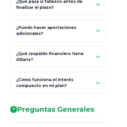
¿Qué pasa si fallezco antes de
"Switching" (cambio de fondos)
finalizar el plazo?
¿Puedo hacer aportaciones
100% a tus
adicionales?
beneficiarios designados
¿Qué respaldo financiero tiene
Allianz?
¿Cómo funciona el interés
compuesto en mi plan?
AA (Muy Fuerte)
Preguntas Generales