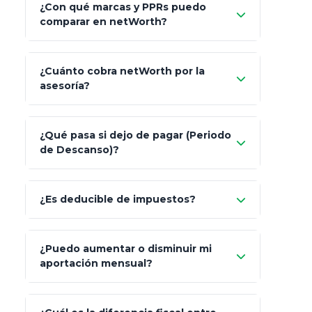
¿Con qué marcas y PPRs puedo
comparar en netWorth?
¿Cuánto cobra netWorth por la
asesoría?
Nada.
¿Qué pasa si dejo de pagar (Periodo
de Descanso)?
Allianz (Optimaxx Plus)
Optimaxx Plus
¿Es deducible de impuestos?
GNP (Proyecta)
Sí
¿Puedo aumentar o disminuir mi
Seguros Monterrey
aportación mensual?
Skandia (Crea)