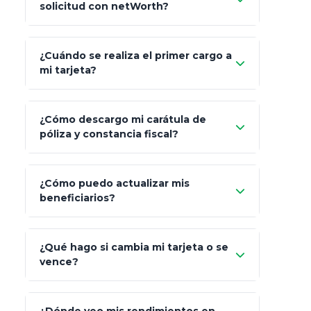
solicitud con netWorth?
"¿Aún no tienes cuenta?
Regístrate"
¡Relájate!
¿Cuándo se realiza el primer cargo a
mi tarjeta?
¿Cómo descargo mi carátula de
póliza y constancia fiscal?
¿Cómo puedo actualizar mis
"Mis Pólizas" > "Documentos"
beneficiarios?
¿Qué hago si cambia mi tarjeta o se
vence?