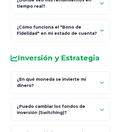
¿Dónde veo mis rendimientos en
"Link
tiempo real?
de Cobro Seguro"
¿Cómo funciona el "Bono de
Fidelidad" en mi estado de cuenta?
Inversión y Estrategia
¿En qué moneda se invierte mi
dinero?
Pesos (ajustados a
¿Puedo cambiar los fondos de
inflación), Dólares o Euros
inversión (Switching)?