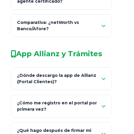
agente certificado?
netWorth
Comparativa: ¿netWorth vs
consultor técnico
Banco/Afore?
legalmente facultado
No arriesgues tu
App Allianz y Trámites
patrimonio con asesores informales en
redes sociales.
Característica
netWorth (Certificado)
¿Dónde descargo la app de Allianz
(Portal Clientes)?
Asesoría
Personalizada y Continua
"Allianz
Fiscalidad
Estrategia Art. 151 / 93
¿Cómo me registro en el portal por
Client"
primera vez?
Inversión
S&P 500, ETFs Globales
Carta de
App Store (iOS)
Google Play
¿Qué hago después de firmar mi
Bienvenida