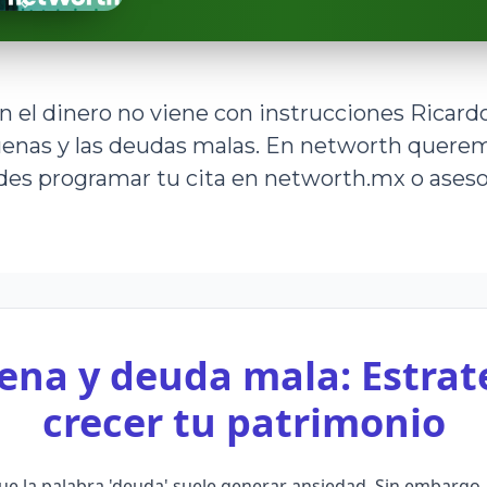
n el dinero no viene con instrucciones Ricard
uenas y las deudas malas. En networth querem
ides programar tu cita en networth.mx o ases
na y deuda mala: Estrat
crecer tu patrimonio
e la palabra 'deuda' suele generar ansiedad. Sin embargo,