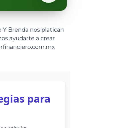
o Y Brenda nos platican
os ayudarte a crear
orfinanciero.com.mx
egias para
 no todos los