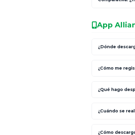
facultado
App Allia
Característica
¿Dónde descargo
Asesoría
Fiscalidad
¿Cómo me regist
Inversión
App Store (iOS)
¿Qué hago despu
¡Relájate!
¿Cuándo se reali
¿Cómo descargo 