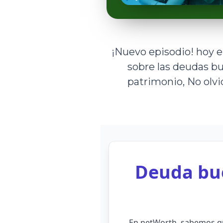
¡Nuevo episodio! hoy e
sobre las deudas b
patrimonio, No olv
Deuda bue
En netWorth, sabemos qu