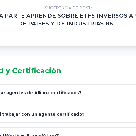
SUGERENCIA DE POST:
A PARTE APRENDE SOBRE ETFS INVERSOS 
DE PAISES Y DE INDUSTRIAS 86
 y Certificación
r agentes de Allianz certificados?
omisión Nacional de Seguros y Fianzas (CNSF)
l trabajar con un agente certificado?
netWorth
consultor técnico
No arriesgues tu patrimonio 
netWorth vs Banco/Afore?