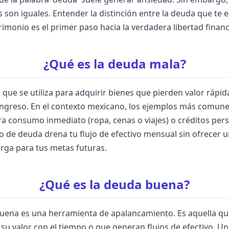
son iguales. Entender la distinción entre la deuda que te 
rimonio es el primer paso hacia la verdadera libertad finan
¿Qué es la deuda mala?
 que se utiliza para adquirir bienes que pierden valor ráp
ingreso. En el contexto mexicano, los ejemplos más comun
ara consumo inmediato (ropa, cenas o viajes) o créditos per
po de deuda drena tu flujo de efectivo mensual sin ofrecer u
rga para tus metas futuras.
¿Qué es la deuda buena?
buena es una herramienta de apalancamiento. Es aquella que 
su valor con el tiempo o que generan flujos de efectivo. Un