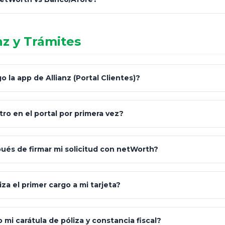
informales en redes sociales.
nz y Trámites
netWorth (Certificado)
Banco / Afore
 la app de Allianz (Portal Clientes)?
Personalizada y Continua
Genérica / Alta rot
"Allianz Client"
Estrategia Art. 151 / 93
Básica / Limitada
ro en el portal por primera vez?
S&P 500, ETFs Globales
Deuda local / UDIS
Google Play
Carta de Bienvenida
és de firmar mi solicitud con netWorth?
"¿Aún no tienes cuenta? Regístrate"
za el primer cargo a mi tarjeta?
mi carátula de póliza y constancia fiscal?