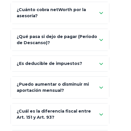
¿Cuánto cobra netWorth por la
asesoría?
Nada.
¿Qué pasa si dejo de pagar (Periodo
de Descanso)?
Allianz (Optimaxx Plus)
Optimaxx Plus
¿Es deducible de impuestos?
GNP (Proyecta)
Sí
¿Puedo aumentar o disminuir mi
Seguros Monterrey
aportación mensual?
Skandia (Crea)
¿Cuál es la diferencia fiscal entre
MetLife (MetaLife)
Art. 151 y Art. 93?