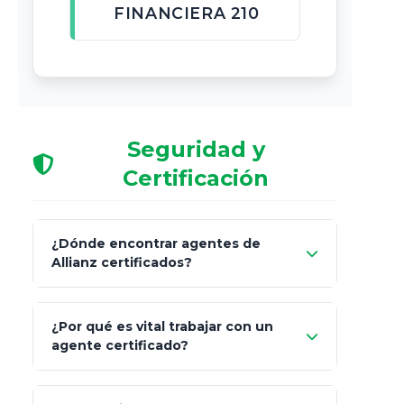
FINANCIERA 210
Seguridad y
Certificación
¿Dónde encontrar agentes de
Allianz certificados?
Comisión Nacional de
¿Por qué es vital trabajar con un
Seguros y Fianzas (CNSF)
agente certificado?
netWorth