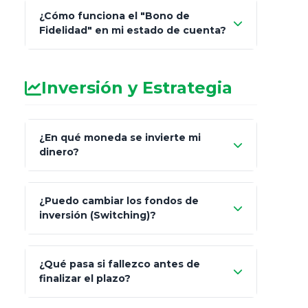
¿Cómo funciona el "Bono de
Fidelidad" en mi estado de cuenta?
Inversión y Estrategia
¿En qué moneda se invierte mi
dinero?
Pesos (ajustados a
¿Puedo cambiar los fondos de
inflación), Dólares o Euros
inversión (Switching)?
¿Qué pasa si fallezco antes de
"Switching" (cambio de fondos)
finalizar el plazo?