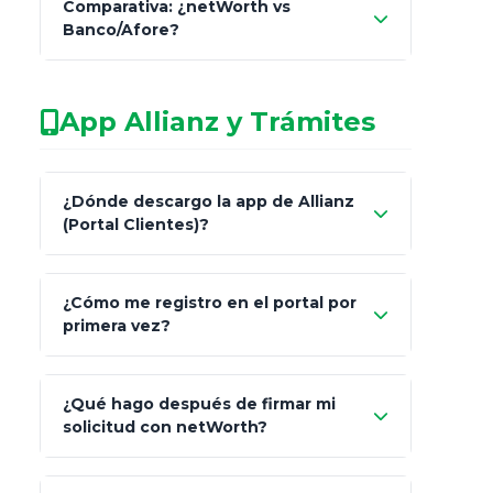
Comparativa: ¿netWorth vs
consultor técnico
Banco/Afore?
legalmente facultado
No arriesgues tu
App Allianz y Trámites
patrimonio con asesores informales en
redes sociales.
Característica
netWorth (Certificado)
¿Dónde descargo la app de Allianz
(Portal Clientes)?
Asesoría
Personalizada y Continua
"Allianz
Fiscalidad
Estrategia Art. 151 / 93
¿Cómo me registro en el portal por
Client"
primera vez?
Inversión
S&P 500, ETFs Globales
Carta de
App Store (iOS)
Google Play
¿Qué hago después de firmar mi
Bienvenida
solicitud con netWorth?
"¿Aún no tienes cuenta?
Regístrate"
¡Relájate!