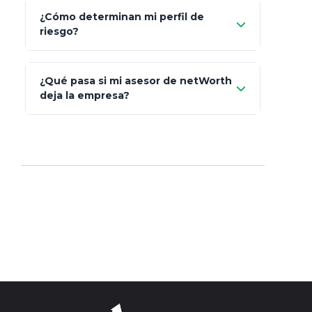
Prudential
Art. 151
¿Cómo determinan mi perfil de
riesgo?
AXA Seguros
Art.
93
Mapfre
¿Qué pasa si mi asesor de netWorth
totalmente
deja la empresa?
libres de impuestos
GBM
Actinver
reasigna
Fintual
automáticamente
Principal
Sura
Insignia Life