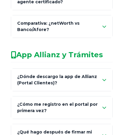
agente certificado?
netWorth
Comparativa: ¿netWorth vs
consultor técnico
Banco/Afore?
legalmente facultado
No arriesgues tu
App Allianz y Trámites
patrimonio con asesores informales en
redes sociales.
Característica
netWorth (Certificado)
¿Dónde descargo la app de Allianz
(Portal Clientes)?
Asesoría
Personalizada y Continua
"Allianz
Fiscalidad
Estrategia Art. 151 / 93
¿Cómo me registro en el portal por
Client"
primera vez?
Inversión
S&P 500, ETFs Globales
Carta de
App Store (iOS)
Google Play
¿Qué hago después de firmar mi
Bienvenida