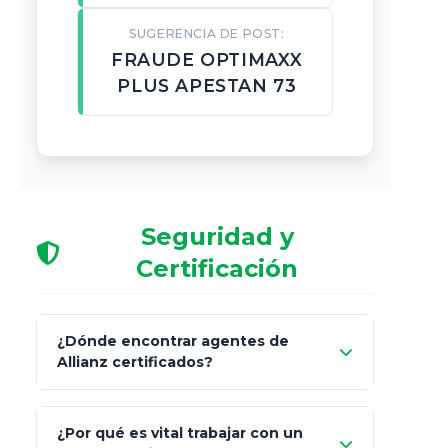
SUGERENCIA DE POST:
FRAUDE OPTIMAXX
PLUS APESTAN 73
Seguridad y
Certificación
¿Dónde encontrar agentes de
Allianz certificados?
Comisión Nacional de
¿Por qué es vital trabajar con un
Seguros y Fianzas (CNSF)