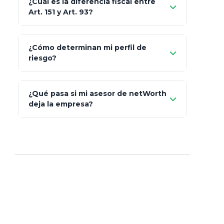
¿Cuál es la diferencia fiscal entre
MetLife (MetaLife)
Art. 151 y Art. 93?
Prudential
Art. 151
¿Cómo determinan mi perfil de
riesgo?
AXA Seguros
Art.
93
Mapfre
¿Qué pasa si mi asesor de netWorth
totalmente
deja la empresa?
libres de impuestos
GBM
Actinver
reasigna
Fintual
automáticamente
Principal
Sura