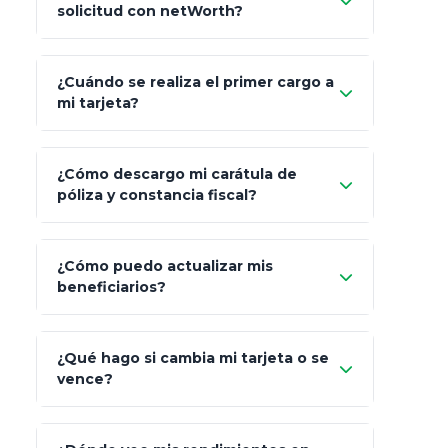
solicitud con netWorth?
"¿Aún no tienes cuenta?
Regístrate"
¡Relájate!
¿Cuándo se realiza el primer cargo a
mi tarjeta?
¿Cómo descargo mi carátula de
póliza y constancia fiscal?
¿Cómo puedo actualizar mis
"Mis Pólizas" > "Documentos"
beneficiarios?
¿Qué hago si cambia mi tarjeta o se
vence?