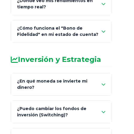
¿Dónde veo mis rendimientos en
"Link
tiempo real?
de Cobro Seguro"
¿Cómo funciona el "Bono de
Fidelidad" en mi estado de cuenta?
Inversión y Estrategia
¿En qué moneda se invierte mi
dinero?
Pesos (ajustados a
¿Puedo cambiar los fondos de
inflación), Dólares o Euros
inversión (Switching)?