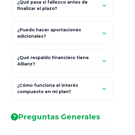
¿Qué pasa si fallezco antes de
"Switching" (cambio de fondos)
finalizar el plazo?
¿Puedo hacer aportaciones
100% a tus
adicionales?
beneficiarios designados
¿Qué respaldo financiero tiene
Allianz?
¿Cómo funciona el interés
compuesto en mi plan?
AA (Muy Fuerte)
Preguntas Generales