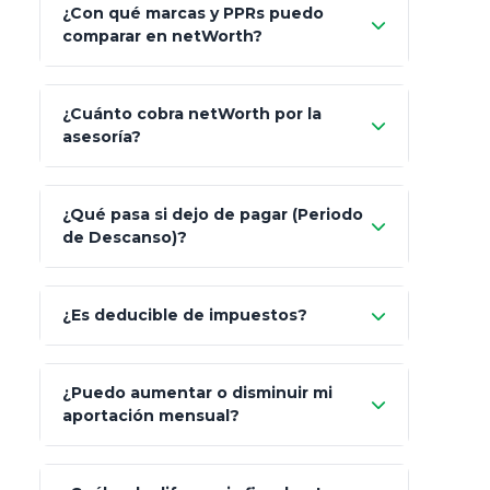
¿Con qué marcas y PPRs puedo
comparar en netWorth?
¿Cuánto cobra netWorth por la
asesoría?
Nada.
¿Qué pasa si dejo de pagar (Periodo
de Descanso)?
Allianz (Optimaxx Plus)
Optimaxx Plus
¿Es deducible de impuestos?
GNP (Proyecta)
Sí
¿Puedo aumentar o disminuir mi
Seguros Monterrey
aportación mensual?
Skandia (Crea)