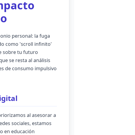
impacto
to
nio personal: la fuga
 como 'scroll infinito'
e sobre tu futuro
e se resta al análisis
ones de consumo impulsivo
igital
riorizamos al asesorar a
redes sociales, estamos
 o en educación