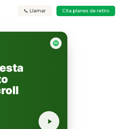
📞 Llamar
Cita planes de retiro
uesta
to
roll