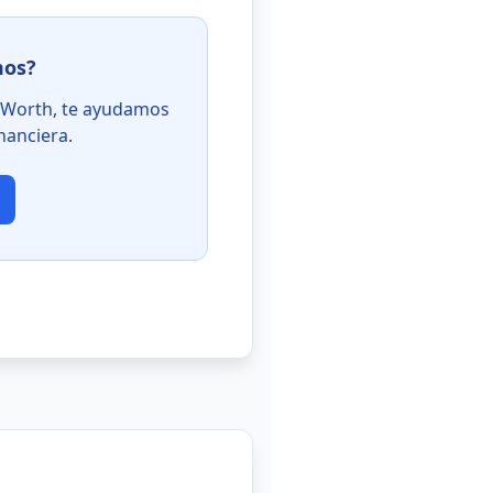
mos?
etWorth, te ayudamos
nanciera.