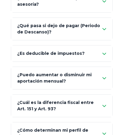
asesoría?
Nada.
¿Qué pasa si dejo de pagar (Periodo
de Descanso)?
Allianz (Optimaxx Plus)
Optimaxx Plus
¿Es deducible de impuestos?
GNP (Proyecta)
Sí
¿Puedo aumentar o disminuir mi
Seguros Monterrey
aportación mensual?
Skandia (Crea)
¿Cuál es la diferencia fiscal entre
MetLife (MetaLife)
Art. 151 y Art. 93?
Prudential
Art. 151
¿Cómo determinan mi perfil de