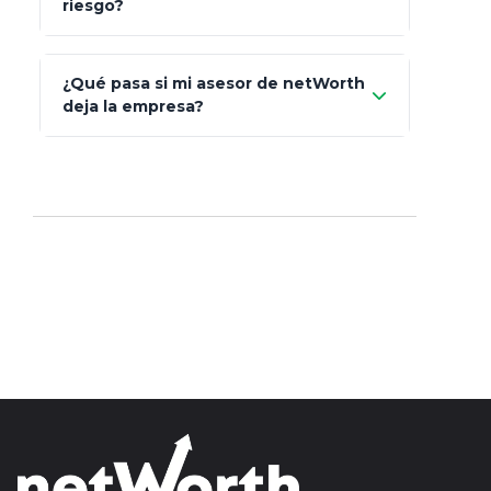
riesgo?
AXA Seguros
Art.
93
Mapfre
¿Qué pasa si mi asesor de netWorth
totalmente
deja la empresa?
libres de impuestos
GBM
Actinver
reasigna
Fintual
automáticamente
Principal
Sura
Insignia Life
Profuturo