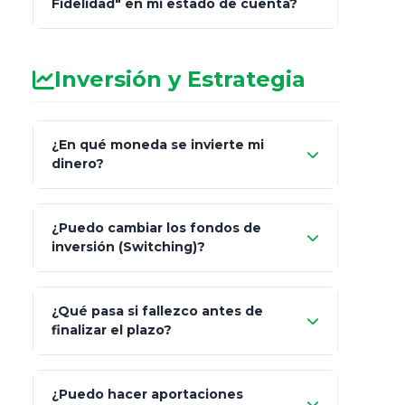
Fidelidad" en mi estado de cuenta?
Inversión y Estrategia
¿En qué moneda se invierte mi
dinero?
Pesos (ajustados a
¿Puedo cambiar los fondos de
inflación), Dólares o Euros
inversión (Switching)?
¿Qué pasa si fallezco antes de
"Switching" (cambio de fondos)
finalizar el plazo?
¿Puedo hacer aportaciones
100% a tus