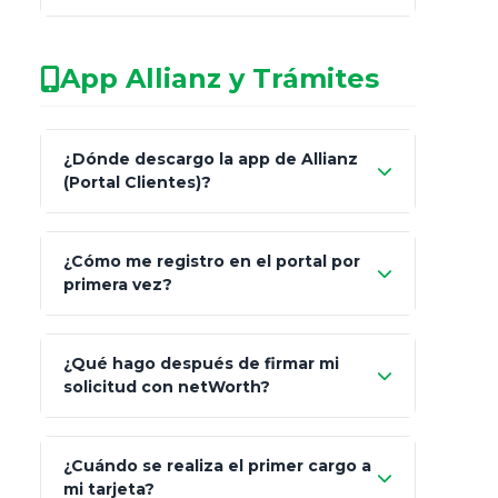
No arriesgues tu
App Allianz y Trámites
patrimonio con asesores informales en
redes sociales.
Característica
netWorth (Certificado)
¿Dónde descargo la app de Allianz
(Portal Clientes)?
Asesoría
Personalizada y Continua
"Allianz
Fiscalidad
Estrategia Art. 151 / 93
¿Cómo me registro en el portal por
Client"
primera vez?
Inversión
S&P 500, ETFs Globales
Carta de
App Store (iOS)
Google Play
¿Qué hago después de firmar mi
Bienvenida
solicitud con netWorth?
"¿Aún no tienes cuenta?
Regístrate"
¡Relájate!
¿Cuándo se realiza el primer cargo a
mi tarjeta?