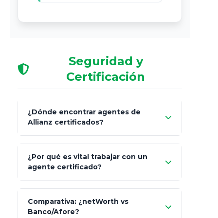
Seguridad y
Certificación
¿Dónde encontrar agentes de
Allianz certificados?
Comisión Nacional de
¿Por qué es vital trabajar con un
Seguros y Fianzas (CNSF)
agente certificado?
netWorth
Comparativa: ¿netWorth vs
consultor técnico
Banco/Afore?
legalmente facultado