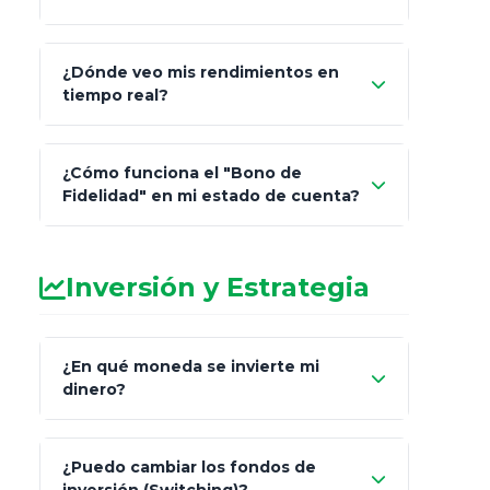
¿Dónde veo mis rendimientos en
"Link
tiempo real?
de Cobro Seguro"
¿Cómo funciona el "Bono de
Fidelidad" en mi estado de cuenta?
Inversión y Estrategia
¿En qué moneda se invierte mi
dinero?
Pesos (ajustados a
¿Puedo cambiar los fondos de
inflación), Dólares o Euros