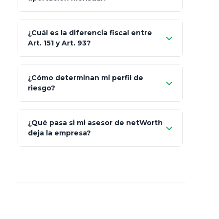
Skandia (Crea)
¿Cuál es la diferencia fiscal entre
MetLife (MetaLife)
Art. 151 y Art. 93?
Prudential
Art. 151
¿Cómo determinan mi perfil de
riesgo?
AXA Seguros
Art.
93
Mapfre
¿Qué pasa si mi asesor de netWorth
totalmente
deja la empresa?
libres de impuestos
GBM
Actinver
reasigna
Fintual
automáticamente
Principal