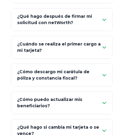
Carta de
App Store (iOS)
Google Play
¿Qué hago después de firmar mi
Bienvenida
solicitud con netWorth?
"¿Aún no tienes cuenta?
Regístrate"
¡Relájate!
¿Cuándo se realiza el primer cargo a
mi tarjeta?
¿Cómo descargo mi carátula de
póliza y constancia fiscal?
¿Cómo puedo actualizar mis
"Mis Pólizas" > "Documentos"
beneficiarios?
¿Qué hago si cambia mi tarjeta o se
vence?