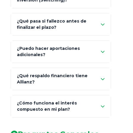
inversión (Switching)?
¿Qué pasa si fallezco antes de
"Switching" (cambio de fondos)
finalizar el plazo?
¿Puedo hacer aportaciones
100% a tus
adicionales?
beneficiarios designados
¿Qué respaldo financiero tiene
Allianz?
¿Cómo funciona el interés
compuesto en mi plan?
AA (Muy Fuerte)