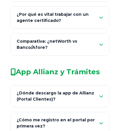
Comisión Nacional de
¿Por qué es vital trabajar con un
Seguros y Fianzas (CNSF)
agente certificado?
netWorth
Comparativa: ¿netWorth vs
consultor técnico
Banco/Afore?
legalmente facultado
No arriesgues tu
App Allianz y Trámites
patrimonio con asesores informales en
redes sociales.
Característica
netWorth (Certificado)
¿Dónde descargo la app de Allianz
(Portal Clientes)?
Asesoría
Personalizada y Continua
"Allianz
Fiscalidad
Estrategia Art. 151 / 93
¿Cómo me registro en el portal por
Client"
primera vez?
Inversión
S&P 500, ETFs Globales