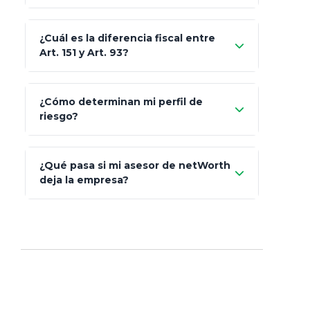
Skandia (Crea)
¿Cuál es la diferencia fiscal entre
MetLife (MetaLife)
Art. 151 y Art. 93?
Prudential
Art. 151
¿Cómo determinan mi perfil de
riesgo?
AXA Seguros
Art.
93
Mapfre
¿Qué pasa si mi asesor de netWorth
totalmente
deja la empresa?
libres de impuestos
GBM
Actinver
reasigna
Fintual
automáticamente
Principal