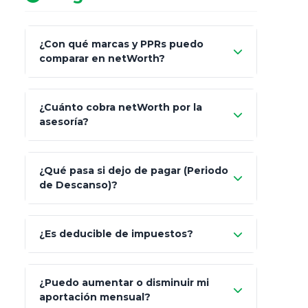
¿Con qué marcas y PPRs puedo
comparar en netWorth?
¿Cuánto cobra netWorth por la
asesoría?
Nada.
¿Qué pasa si dejo de pagar (Periodo
de Descanso)?
Allianz (Optimaxx Plus)
Optimaxx Plus
¿Es deducible de impuestos?
GNP (Proyecta)
Sí
¿Puedo aumentar o disminuir mi
Seguros Monterrey
aportación mensual?