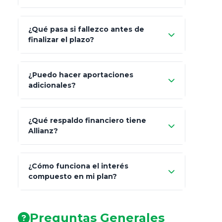
¿Qué pasa si fallezco antes de
"Switching" (cambio de fondos)
finalizar el plazo?
¿Puedo hacer aportaciones
100% a tus
adicionales?
beneficiarios designados
¿Qué respaldo financiero tiene
Allianz?
¿Cómo funciona el interés
compuesto en mi plan?
AA (Muy Fuerte)
Preguntas Generales