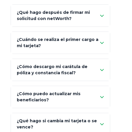
Carta de
App Store (iOS)
Google Play
¿Qué hago después de firmar mi
Bienvenida
solicitud con netWorth?
"¿Aún no tienes cuenta?
Regístrate"
¡Relájate!
¿Cuándo se realiza el primer cargo a
mi tarjeta?
¿Cómo descargo mi carátula de
póliza y constancia fiscal?
¿Cómo puedo actualizar mis
"Mis Pólizas" > "Documentos"
beneficiarios?
¿Qué hago si cambia mi tarjeta o se
vence?