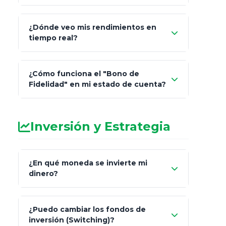
¿Dónde veo mis rendimientos en
"Link
tiempo real?
de Cobro Seguro"
¿Cómo funciona el "Bono de
Fidelidad" en mi estado de cuenta?
Inversión y Estrategia
¿En qué moneda se invierte mi
dinero?
Pesos (ajustados a
¿Puedo cambiar los fondos de
inflación), Dólares o Euros
inversión (Switching)?