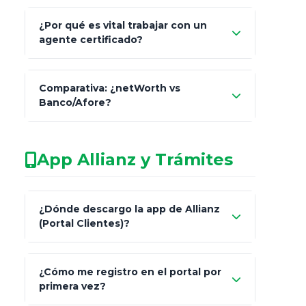
Comisión Nacional de
¿Por qué es vital trabajar con un
Seguros y Fianzas (CNSF)
agente certificado?
netWorth
Comparativa: ¿netWorth vs
consultor técnico
Banco/Afore?
legalmente facultado
No arriesgues tu
App Allianz y Trámites
patrimonio con asesores informales en
redes sociales.
Característica
netWorth (Certificado)
¿Dónde descargo la app de Allianz
(Portal Clientes)?
Asesoría
Personalizada y Continua
"Allianz
Fiscalidad
Estrategia Art. 151 / 93
¿Cómo me registro en el portal por
Client"
primera vez?
Inversión
S&P 500, ETFs Globales