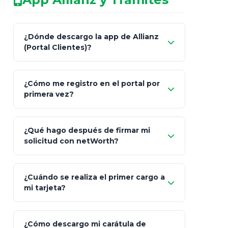
redes sociales.
Característica
netWorth (Certificado)
Ba
¿Dónde descargo la app de Allianz
(Portal Clientes)?
Asesoría
Personalizada y Continua
Gen
"Allianz
Fiscalidad
Estrategia Art. 151 / 93
Bás
¿Cómo me registro en el portal por
Client"
primera vez?
Inversión
S&P 500, ETFs Globales
Deu
Carta de
App Store (iOS)
Google Play
¿Qué hago después de firmar mi
Bienvenida
solicitud con netWorth?
"¿Aún no tienes cuenta?
Regístrate"
¡Relájate!
¿Cuándo se realiza el primer cargo a
mi tarjeta?
¿Cómo descargo mi carátula de