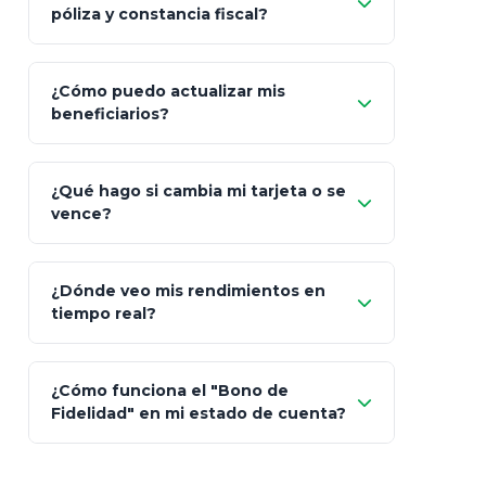
póliza y constancia fiscal?
¿Cómo puedo actualizar mis
"Mis Pólizas" > "Documentos"
beneficiarios?
¿Qué hago si cambia mi tarjeta o se
vence?
¿Dónde veo mis rendimientos en
"Link
tiempo real?
de Cobro Seguro"
¿Cómo funciona el "Bono de
Fidelidad" en mi estado de cuenta?