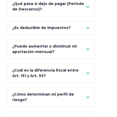
Nada.
¿Qué pasa si dejo de pagar (Periodo
de Descanso)?
Allianz (Optimaxx Plus)
Optimaxx Plus
¿Es deducible de impuestos?
GNP (Proyecta)
Sí
¿Puedo aumentar o disminuir mi
Seguros Monterrey
aportación mensual?
Skandia (Crea)
¿Cuál es la diferencia fiscal entre
MetLife (MetaLife)
Art. 151 y Art. 93?
Prudential
Art. 151
¿Cómo determinan mi perfil de
riesgo?
AXA Seguros
Art.
93
Mapfre