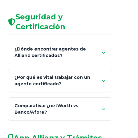
Seguridad y
Certificación
¿Dónde encontrar agentes de
Allianz certificados?
Comisión Nacional de
¿Por qué es vital trabajar con un
Seguros y Fianzas (CNSF)
agente certificado?
netWorth
Comparativa: ¿netWorth vs
consultor técnico
Banco/Afore?
legalmente facultado
No arriesgues tu
App Allianz y Trámites
patrimonio con asesores informales en