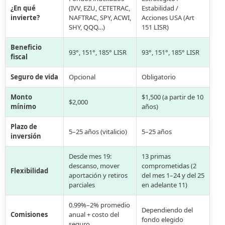
¿En qué
(IVV, EZU, CETETRAC,
Estabilidad /
invierte?
NAFTRAC, SPY, ACWI,
Acciones USA (Art
SHY, QQQ…)
151 LISR)
Beneficio
93°, 151°, 185° LISR
93°, 151°, 185° LISR
fiscal
Seguro de vida
Opcional
Obligatorio
Monto
$1,500 (a partir de 10
$2,000
mínimo
años)
Plazo de
5–25 años (vitalicio)
5–25 años
inversión
Desde mes 19:
13 primas
descanso, mover
comprometidas (2
Flexibilidad
aportación y retiros
del mes 1–24 y del 25
parciales
en adelante 11)
0.99%–2% promedio
Dependiendo del
Comisiones
anual + costo del
fondo elegido
seguro