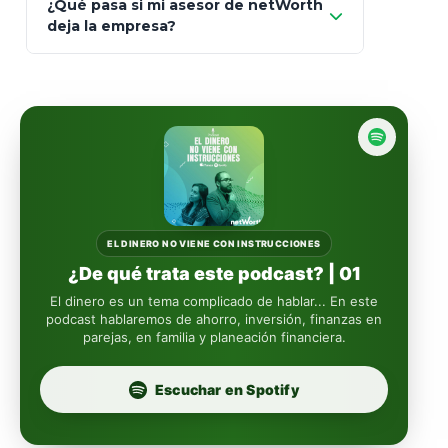
¿Qué pasa si mi asesor de netWorth
totalmente
deja la empresa?
libres de impuestos
GBM
Actinver
reasigna
Fintual
automáticamente
Principal
Sura
EL DINERO NO VIENE CON INSTRUCCIONES
¿De qué trata este podcast? | 01
Insignia Life
El dinero es un tema complicado de hablar... En este
podcast hablaremos de ahorro, inversión, finanzas en
parejas, en familia y planeación financiera.
Profuturo
Escuchar en Spotify