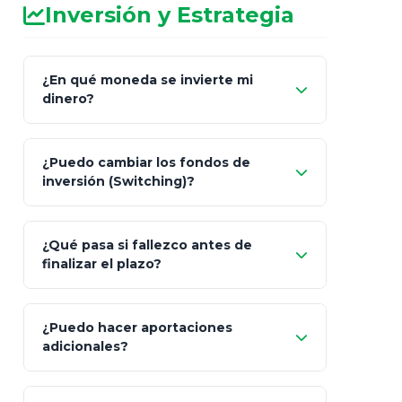
Inversión y Estrategia
¿En qué moneda se invierte mi
dinero?
Pesos (ajustados a
¿Puedo cambiar los fondos de
inflación), Dólares o Euros
inversión (Switching)?
¿Qué pasa si fallezco antes de
"Switching" (cambio de fondos)
finalizar el plazo?
¿Puedo hacer aportaciones
100% a tus
adicionales?
beneficiarios designados