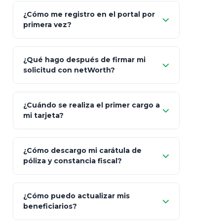
"Allianz
Fiscalidad
Estrategia Art. 151 / 93
Bás
¿Cómo me registro en el portal por
Client"
primera vez?
Inversión
S&P 500, ETFs Globales
Deu
Carta de
App Store (iOS)
Google Play
¿Qué hago después de firmar mi
Bienvenida
solicitud con netWorth?
"¿Aún no tienes cuenta?
Regístrate"
¡Relájate!
¿Cuándo se realiza el primer cargo a
mi tarjeta?
¿Cómo descargo mi carátula de
póliza y constancia fiscal?
¿Cómo puedo actualizar mis
"Mis Pólizas" > "Documentos"
beneficiarios?