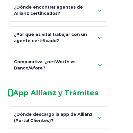
¿Dónde encontrar agentes de
Allianz certificados?
Comisión Nacional de
¿Por qué es vital trabajar con un
Seguros y Fianzas (CNSF)
agente certificado?
netWorth
Comparativa: ¿netWorth vs
consultor técnico
Banco/Afore?
legalmente facultado
No arriesgues tu
App Allianz y Trámites
patrimonio con asesores informales en
redes sociales.
Característica
netWorth (Certificado)
Ba
¿Dónde descargo la app de Allianz
(Portal Clientes)?
Asesoría
Personalizada y Continua
Gen