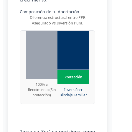
Inversión
Composición de tu Aportación
Tradicional
Diferencia estructural entre PPR
Imagina Ser
Asegurado vs Inversión Pura.
Protección
100% a
Rendimiento (Sin
Inversión +
protección)
Blindaje Familiar
'Imagina Ser' se posiciona como