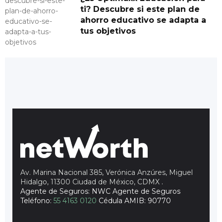
ti? Descubre si este plan de
ahorro educativo se adapta a
tus objetivos
Av. Marina Nacional 385, Verónica Anzúres, Miguel
Hidalgo, 11300 Ciudad de México, CDMX
.
Agente de Seguros: NWC Agente de Seguros
Teléfono:
55 4163 0120
Cédula AMIB: 90770