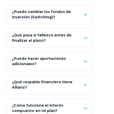
Pesos (ajustados a
¿Puedo cambiar los fondos de
inflación), Dólares o Euros
inversión (Switching)?
¿Qué pasa si fallezco antes de
"Switching" (cambio de fondos)
finalizar el plazo?
¿Puedo hacer aportaciones
100% a tus
adicionales?
beneficiarios designados
¿Qué respaldo financiero tiene
Allianz?
¿Cómo funciona el interés
compuesto en mi plan?