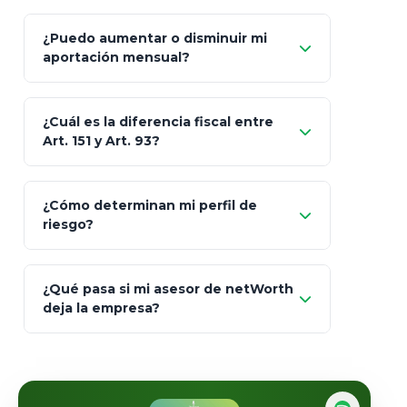
GNP (Proyecta)
Sí
¿Puedo aumentar o disminuir mi
Seguros Monterrey
aportación mensual?
Skandia (Crea)
¿Cuál es la diferencia fiscal entre
MetLife (MetaLife)
Art. 151 y Art. 93?
Prudential
Art. 151
¿Cómo determinan mi perfil de
riesgo?
AXA Seguros
Art.
93
Mapfre
¿Qué pasa si mi asesor de netWorth
totalmente
deja la empresa?
libres de impuestos
GBM
Actinver
reasigna