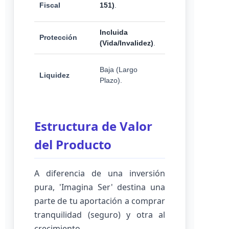
directo al
Fiscal
151)
.
ahorro.
Incluida
No incluida (se
Protección
(Vida/Invalidez)
.
paga aparte).
Alta
Baja (Largo
Liquidez
(Corto/Mediano
Plazo).
Plazo).
Estructura de Valor
del Producto
A diferencia de una inversión
pura, 'Imagina Ser' destina una
parte de tu aportación a comprar
tranquilidad (seguro) y otra al
crecimiento.