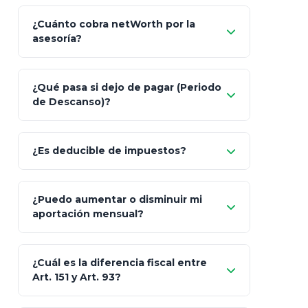
¿Cuánto cobra netWorth por la
asesoría?
Nada.
¿Qué pasa si dejo de pagar (Periodo
de Descanso)?
Allianz (Optimaxx Plus)
Optimaxx Plus
¿Es deducible de impuestos?
GNP (Proyecta)
Sí
¿Puedo aumentar o disminuir mi
Seguros Monterrey
aportación mensual?
Skandia (Crea)
¿Cuál es la diferencia fiscal entre
MetLife (MetaLife)
Art. 151 y Art. 93?