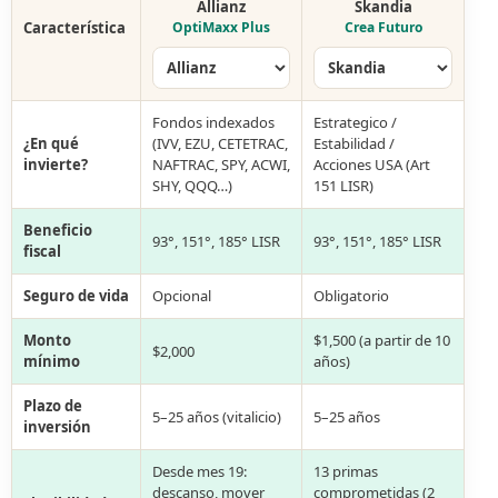
Allianz
Skandia
Característica
OptiMaxx Plus
Crea Futuro
Fondos indexados
Estrategico /
¿En qué
(IVV, EZU, CETETRAC,
Estabilidad /
invierte?
NAFTRAC, SPY, ACWI,
Acciones USA (Art
SHY, QQQ…)
151 LISR)
Beneficio
93°, 151°, 185° LISR
93°, 151°, 185° LISR
fiscal
Seguro de vida
Opcional
Obligatorio
Monto
$1,500 (a partir de 10
$2,000
mínimo
años)
Plazo de
5–25 años (vitalicio)
5–25 años
inversión
Desde mes 19:
13 primas
descanso, mover
comprometidas (2