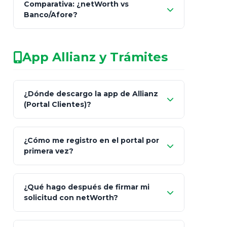
Comparativa: ¿netWorth vs
consultor técnico
Banco/Afore?
legalmente facultado
No arriesgues tu
App Allianz y Trámites
patrimonio con asesores informales en
redes sociales.
Característica
netWorth (Certificado)
Ba
¿Dónde descargo la app de Allianz
(Portal Clientes)?
Asesoría
Personalizada y Continua
Gen
"Allianz
Fiscalidad
Estrategia Art. 151 / 93
Bás
¿Cómo me registro en el portal por
Client"
primera vez?
Inversión
S&P 500, ETFs Globales
Deu
Carta de
App Store (iOS)
Google Play
¿Qué hago después de firmar mi
Bienvenida
solicitud con netWorth?
"¿Aún no tienes cuenta?
Regístrate"
¡Relájate!