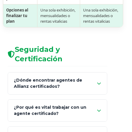
Opciones al
Una sola exhibición,
Una sola exhibición,
finalizar tu
mensualidades o
mensualidades o
plan
rentas vitalicias
rentas vitalicias
Seguridad y
Certificación
¿Dónde encontrar agentes de
Allianz certificados?
Comisión Nacional de
¿Por qué es vital trabajar con un
Seguros y Fianzas (CNSF)
agente certificado?
netWorth