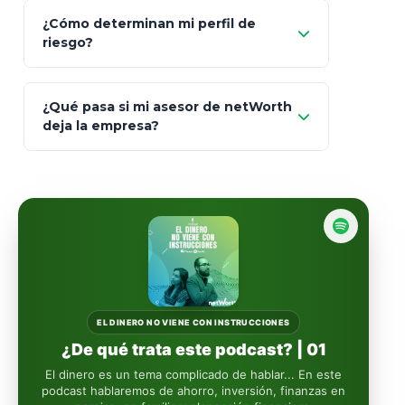
Prudential
Art. 151
¿Cómo determinan mi perfil de
riesgo?
AXA Seguros
Art.
93
Mapfre
¿Qué pasa si mi asesor de netWorth
totalmente
deja la empresa?
libres de impuestos
GBM
Actinver
reasigna
Fintual
automáticamente
Principal
Sura
EL DINERO NO VIENE CON INSTRUCCIONES
¿De qué trata este podcast? | 01
Insignia Life
El dinero es un tema complicado de hablar... En este
podcast hablaremos de ahorro, inversión, finanzas en