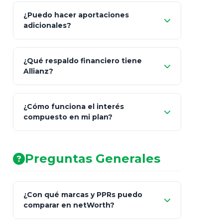
¿Puedo hacer aportaciones
100% a tus
adicionales?
beneficiarios designados
¿Qué respaldo financiero tiene
Allianz?
¿Cómo funciona el interés
compuesto en mi plan?
AA (Muy Fuerte)
Preguntas Generales
¿Con qué marcas y PPRs puedo
comparar en netWorth?