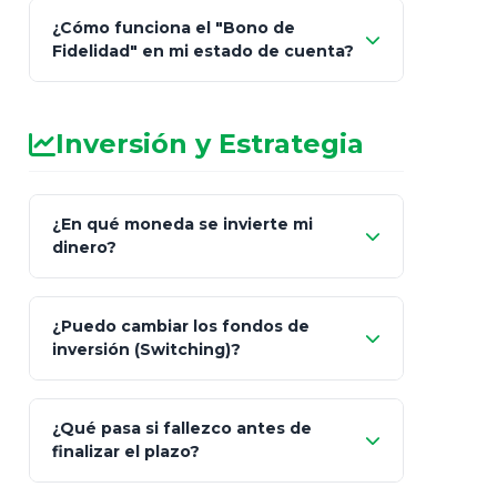
¿Cómo funciona el "Bono de
Fidelidad" en mi estado de cuenta?
Inversión y Estrategia
¿En qué moneda se invierte mi
dinero?
Pesos (ajustados a
¿Puedo cambiar los fondos de
inflación), Dólares o Euros
inversión (Switching)?
¿Qué pasa si fallezco antes de
"Switching" (cambio de fondos)
finalizar el plazo?