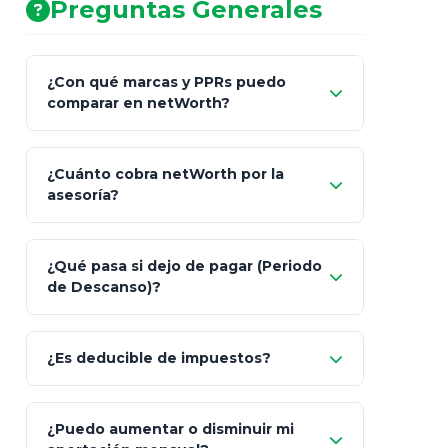
Preguntas Generales
¿Con qué marcas y PPRs puedo
comparar en netWorth?
¿Cuánto cobra netWorth por la
asesoría?
Nada.
¿Qué pasa si dejo de pagar (Periodo
de Descanso)?
Allianz (Optimaxx Plus)
Optimaxx Plus
¿Es deducible de impuestos?
GNP (Proyecta)
Sí
¿Puedo aumentar o disminuir mi
Seguros Monterrey