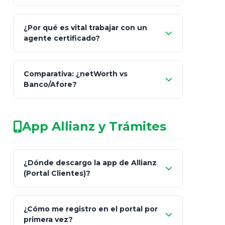
Comisión Nacional de
¿Por qué es vital trabajar con un
Seguros y Fianzas (CNSF)
agente certificado?
netWorth
Comparativa: ¿netWorth vs
consultor técnico
Banco/Afore?
legalmente facultado
No arriesgues tu
App Allianz y Trámites
patrimonio con asesores informales en
redes sociales.
Característica
netWorth (Certificado)
Ba
¿Dónde descargo la app de Allianz
(Portal Clientes)?
Asesoría
Personalizada y Continua
Gen
"Allianz
Fiscalidad
Estrategia Art. 151 / 93
Bás
¿Cómo me registro en el portal por
Client"
primera vez?