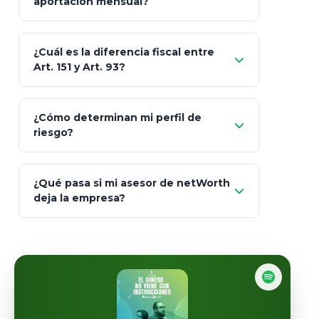
aportación mensual?
Skandia (Crea)
¿Cuál es la diferencia fiscal entre
MetLife (MetaLife)
Art. 151 y Art. 93?
Prudential
Art. 151
¿Cómo determinan mi perfil de
riesgo?
AXA Seguros
Art.
93
Mapfre
¿Qué pasa si mi asesor de netWorth
totalmente
deja la empresa?
libres de impuestos
GBM
Actinver
reasigna
Fintual
automáticamente
Principal