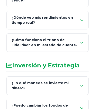
vence?
¿Dónde veo mis rendimientos en
"Link
tiempo real?
de Cobro Seguro"
¿Cómo funciona el "Bono de
Fidelidad" en mi estado de cuenta?
Inversión y Estrategia
¿En qué moneda se invierte mi
dinero?
Pesos (ajustados a
¿Puedo cambiar los fondos de
inflación), Dólares o Euros