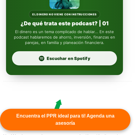
Sura
EL DINERO NO VIENE CON INSTRUCCIONES
¿De qué trata este podcast? | 01
Insignia Life
El dinero es un tema complicado de hablar... En este
podcast hablaremos de ahorro, inversión, finanzas en
parejas, en familia y planeación financiera.
Profuturo
Escuchar en Spotify
Encuentra el PPR ideal para ti! Agenda una
asesoría