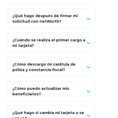
Inversión
S&P 500, ETFs Globales
Deu
Carta de
App Store (iOS)
Google Play
¿Qué hago después de firmar mi
Bienvenida
solicitud con netWorth?
"¿Aún no tienes cuenta?
Regístrate"
¡Relájate!
¿Cuándo se realiza el primer cargo a
mi tarjeta?
¿Cómo descargo mi carátula de
póliza y constancia fiscal?
¿Cómo puedo actualizar mis
"Mis Pólizas" > "Documentos"
beneficiarios?
¿Qué hago si cambia mi tarjeta o se