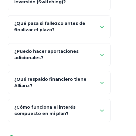
inversión (Switching)?
¿Qué pasa si fallezco antes de
"Switching" (cambio de fondos)
finalizar el plazo?
¿Puedo hacer aportaciones
100% a tus
adicionales?
beneficiarios designados
¿Qué respaldo financiero tiene
Allianz?
¿Cómo funciona el interés
compuesto en mi plan?
AA (Muy Fuerte)