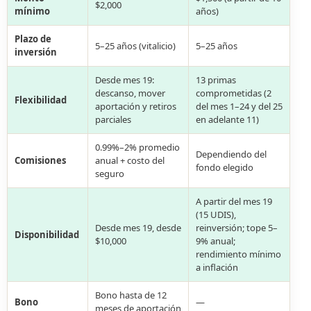
$2,000
mínimo
años)
Plazo de
5–25 años (vitalicio)
5–25 años
inversión
Desde mes 19:
13 primas
descanso, mover
comprometidas (2
Flexibilidad
aportación y retiros
del mes 1–24 y del 25
parciales
en adelante 11)
0.99%–2% promedio
Dependiendo del
Comisiones
anual + costo del
fondo elegido
seguro
A partir del mes 19
(15 UDIS),
Desde mes 19, desde
reinversión; tope 5–
Disponibilidad
$10,000
9% anual;
rendimiento mínimo
a inflación
Bono hasta de 12
Bono
—
meses de aportación