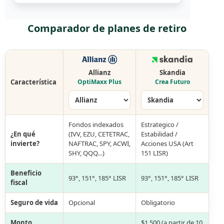
Comparador de planes de retiro
Allianz
Skandia
Característica
OptiMaxx Plus
Crea Futuro
Fondos indexados
Estrategico /
¿En qué
(IVV, EZU, CETETRAC,
Estabilidad /
invierte?
NAFTRAC, SPY, ACWI,
Acciones USA (Art
SHY, QQQ…)
151 LISR)
Beneficio
93°, 151°, 185° LISR
93°, 151°, 185° LISR
fiscal
Seguro de vida
Opcional
Obligatorio
Monto
$1,500 (a partir de 10