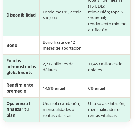
A partir del mes 19
(15 UDIS),
Desde mes 19, desde
reinversión; tope 5–
Disponibilidad
$10,000
9% anual;
rendimiento mínimo
a inflación
Bono hasta de 12
Bono
—
meses de aportación
Fondos
2,212 billones de
11,453 millones de
administrados
dólares
dólares
globalmente
Rendimiento
14.9% anual
6% anual
promedio
Opciones al
Una sola exhibición,
Una sola exhibición,
finalizar tu
mensualidades o
mensualidades o
plan
rentas vitalicias
rentas vitalicias