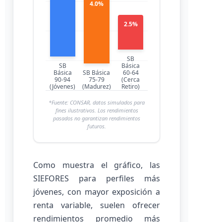
4.0%
2.5%
SB
SB
Básica
Básica
SB Básica
60-64
90-94
75-79
(Cerca
(Jóvenes)
(Madurez)
Retiro)
*Fuente: CONSAR, datos simulados para
fines ilustrativos. Los rendimientos
pasados no garantizan rendimientos
futuros.
Como muestra el gráfico, las
SIEFORES para perfiles más
jóvenes, con mayor exposición a
renta variable, suelen ofrecer
rendimientos promedio más