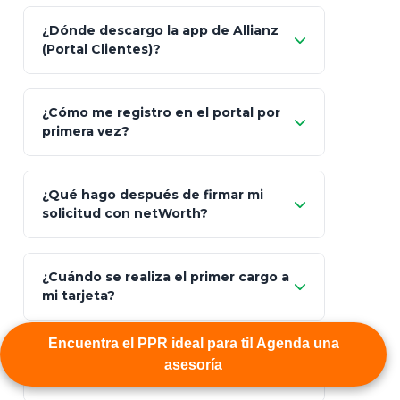
Característica
netWorth (Certificado)
Ba
¿Dónde descargo la app de Allianz
(Portal Clientes)?
Asesoría
Personalizada y Continua
Gen
"Allianz
Fiscalidad
Estrategia Art. 151 / 93
Bás
¿Cómo me registro en el portal por
Client"
primera vez?
Inversión
S&P 500, ETFs Globales
Deu
Carta de
App Store (iOS)
Google Play
¿Qué hago después de firmar mi
Bienvenida
solicitud con netWorth?
"¿Aún no tienes cuenta?
Regístrate"
¡Relájate!
¿Cuándo se realiza el primer cargo a
mi tarjeta?
Encuentra el PPR ideal para ti! Agenda una
¿Cómo descargo mi carátula de
asesoría
póliza y constancia fiscal?