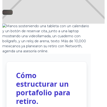
Retiro
🕘
Jorge Gutiérrez
2025-08-29
Cómo
estructurar un
portafolio para
retiro.