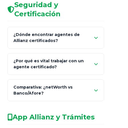
Seguridad y
Certificación
¿Dónde encontrar agentes de
Allianz certificados?
Comisión Nacional de
¿Por qué es vital trabajar con un
Seguros y Fianzas (CNSF)
agente certificado?
netWorth
Comparativa: ¿netWorth vs
consultor técnico
Banco/Afore?
legalmente facultado
No arriesgues tu
App Allianz y Trámites
patrimonio con asesores informales en
redes sociales.