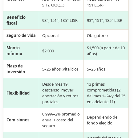
SHY, QQQ…)
151 LISR)
Beneficio
93°, 151°, 185° LISR
93°, 151°, 185° LISR
fiscal
Seguro de vida
Opcional
Obligatorio
Monto
$1,500 (a partir de 10
$2,000
mínimo
años)
Plazo de
5–25 años (vitalicio)
5–25 años
inversión
Desde mes 19:
13 primas
descanso, mover
comprometidas (2
Flexibilidad
aportación y retiros
del mes 1–24 y del 25
parciales
en adelante 11)
0.99%–2% promedio
Dependiendo del
Comisiones
anual + costo del
fondo elegido
seguro