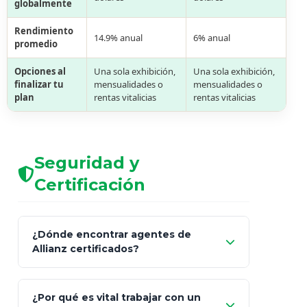
globalmente
Rendimiento
14.9% anual
6% anual
promedio
Opciones al
Una sola exhibición,
Una sola exhibición,
finalizar tu
mensualidades o
mensualidades o
plan
rentas vitalicias
rentas vitalicias
Seguridad y
Certificación
¿Dónde encontrar agentes de
Allianz certificados?
Comisión Nacional de
¿Por qué es vital trabajar con un
Seguros y Fianzas (CNSF)