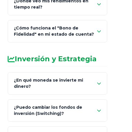
¿Dónde veo mis rendimientos en
"Link
tiempo real?
de Cobro Seguro"
¿Cómo funciona el "Bono de
Fidelidad" en mi estado de cuenta?
Inversión y Estrategia
¿En qué moneda se invierte mi
dinero?
Pesos (ajustados a
¿Puedo cambiar los fondos de
inflación), Dólares o Euros
inversión (Switching)?