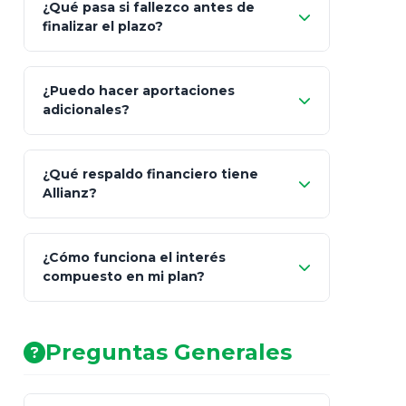
¿Qué pasa si fallezco antes de
"Switching" (cambio de fondos)
finalizar el plazo?
¿Puedo hacer aportaciones
100% a tus
adicionales?
beneficiarios designados
¿Qué respaldo financiero tiene
Allianz?
¿Cómo funciona el interés
compuesto en mi plan?
AA (Muy Fuerte)
Preguntas Generales