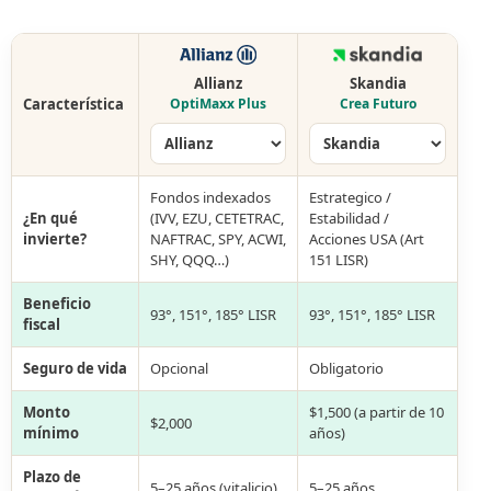
Allianz
Skandia
Característica
OptiMaxx Plus
Crea Futuro
Fondos indexados
Estrategico /
¿En qué
(IVV, EZU, CETETRAC,
Estabilidad /
invierte?
NAFTRAC, SPY, ACWI,
Acciones USA (Art
SHY, QQQ…)
151 LISR)
Beneficio
93°, 151°, 185° LISR
93°, 151°, 185° LISR
fiscal
Seguro de vida
Opcional
Obligatorio
Monto
$1,500 (a partir de 10
$2,000
mínimo
años)
Plazo de
5–25 años (vitalicio)
5–25 años