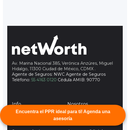
Av. Marina Nacional 385, Verónica Anzúres, Miguel
Hidalgo, 11300 Ciudad de México, CDMX
.
Agente de Seguros: NWC Agente de Seguros
Teléfono:
55 4163 0120
Cédula AMIB: 90770
Info
Nosotros
Plan de Retiro
Trabaja en netWorth
Encuentra el PPR ideal para ti! Agenda una
asesoría
Seguro de Vida
Cambiate a netWorth