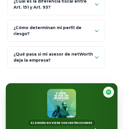
¿Cuál es la diferencia fiscal entre
MetLife (MetaLife)
Art. 151 y Art. 93?
Prudential
Art. 151
¿Cómo determinan mi perfil de
riesgo?
AXA Seguros
Art.
93
Mapfre
¿Qué pasa si mi asesor de netWorth
totalmente
deja la empresa?
libres de impuestos
GBM
Actinver
reasigna
Fintual
automáticamente
Principal
Sura
EL DINERO NO VIENE CON INSTRUCCIONES