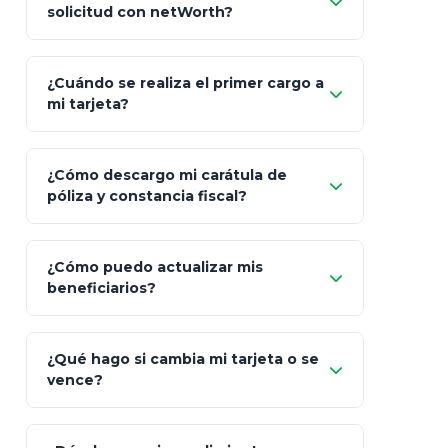
solicitud con netWorth?
"¿Aún no tienes cuenta?
Regístrate"
¡Relájate!
¿Cuándo se realiza el primer cargo a
mi tarjeta?
¿Cómo descargo mi carátula de
póliza y constancia fiscal?
¿Cómo puedo actualizar mis
"Mis Pólizas" > "Documentos"
beneficiarios?
¿Qué hago si cambia mi tarjeta o se
vence?