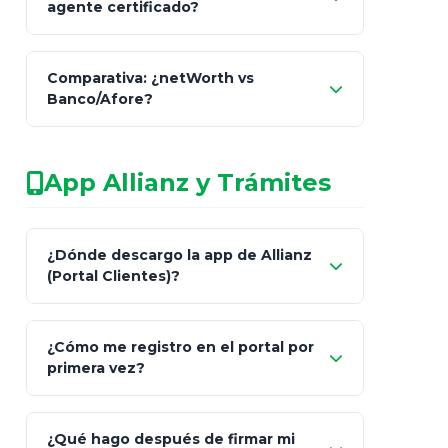
agente certificado?
netWorth
Comparativa: ¿netWorth vs
consultor técnico
Banco/Afore?
legalmente facultado
No arriesgues tu
App Allianz y Trámites
patrimonio con asesores informales en
redes sociales.
Característica
netWorth (Certificado)
Ba
¿Dónde descargo la app de Allianz
(Portal Clientes)?
Asesoría
Personalizada y Continua
Gen
"Allianz
Fiscalidad
Estrategia Art. 151 / 93
Bás
¿Cómo me registro en el portal por
Client"
primera vez?
Inversión
S&P 500, ETFs Globales
Deu
Carta de
App Store (iOS)
Google Play
¿Qué hago después de firmar mi
Bienvenida