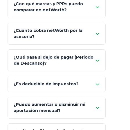
¿Con qué marcas y PPRs puedo
comparar en netWorth?
¿Cuánto cobra netWorth por la
asesoría?
Nada.
¿Qué pasa si dejo de pagar (Periodo
de Descanso)?
Allianz (Optimaxx Plus)
Optimaxx Plus
¿Es deducible de impuestos?
GNP (Proyecta)
Sí
¿Puedo aumentar o disminuir mi
Seguros Monterrey
aportación mensual?
Skandia (Crea)