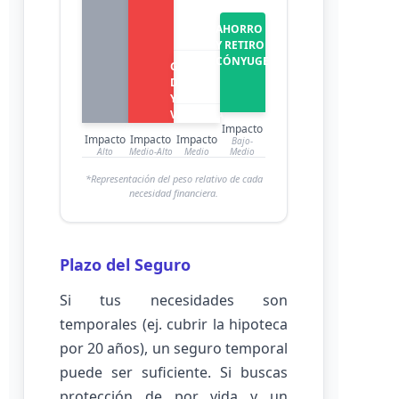
AHORRO
Y RETIRO
CÓNYUGE
GASTOS
DIARIOS
Y
VIVIENDA
Impacto
Impacto
Impacto
Impacto
Bajo-
Alto
Medio-Alto
Medio
Medio
*Representación del peso relativo de cada
necesidad financiera.
Plazo del Seguro
Si tus necesidades son
temporales (ej. cubrir la hipoteca
por 20 años), un seguro temporal
puede ser suficiente. Si buscas
protección de por vida y un