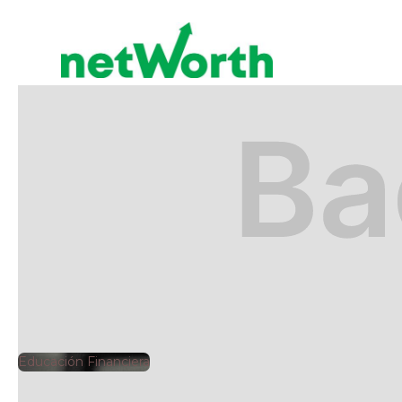
EDUCACIÓN FINANCIERA
🕘
Jorge Gutiérrez
2024
Educación Financiera