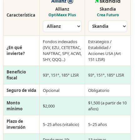
Allianz
Skandia
Característica
OptiMaxx Plus
Crea Futuro
Fondos indexados
Estrategico /
¿En qué
(IVV, EZU, CETETRAC,
Estabilidad /
invierte?
NAFTRAC, SPY, ACWI,
Acciones USA (Art
SHY, QQQ…)
151 LISR)
Beneficio
93°, 151°, 185° LISR
93°, 151°, 185° LISR
fiscal
Seguro de vida
Opcional
Obligatorio
Monto
$1,500 (a partir de 10
$2,000
mínimo
años)
Plazo de
5–25 años (vitalicio)
5–25 años
inversión
Desde mes 19:
13 primas