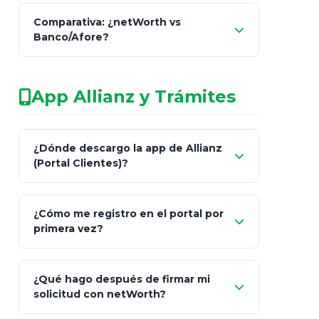
Comparativa: ¿netWorth vs
consultor técnico
Banco/Afore?
legalmente facultado
No arriesgues tu
App Allianz y Trámites
patrimonio con asesores informales en
redes sociales.
Característica
netWorth (Certificado)
Ba
¿Dónde descargo la app de Allianz
(Portal Clientes)?
Asesoría
Personalizada y Continua
Gen
"Allianz
Fiscalidad
Estrategia Art. 151 / 93
Bás
¿Cómo me registro en el portal por
Client"
primera vez?
Inversión
S&P 500, ETFs Globales
Deu
Carta de
App Store (iOS)
Google Play
¿Qué hago después de firmar mi
Bienvenida
solicitud con netWorth?
"¿Aún no tienes cuenta?