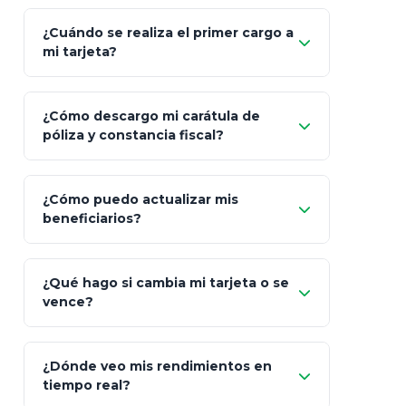
Regístrate"
¡Relájate!
¿Cuándo se realiza el primer cargo a
mi tarjeta?
¿Cómo descargo mi carátula de
póliza y constancia fiscal?
¿Cómo puedo actualizar mis
"Mis Pólizas" > "Documentos"
beneficiarios?
¿Qué hago si cambia mi tarjeta o se
vence?
¿Dónde veo mis rendimientos en
"Link
tiempo real?
de Cobro Seguro"