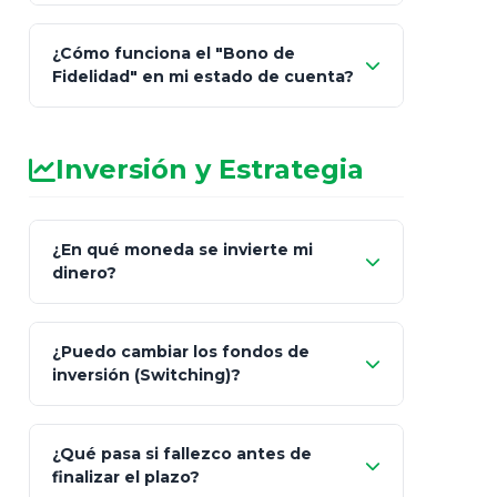
¿Cómo funciona el "Bono de
Fidelidad" en mi estado de cuenta?
Inversión y Estrategia
¿En qué moneda se invierte mi
dinero?
Pesos (ajustados a
¿Puedo cambiar los fondos de
inflación), Dólares o Euros
inversión (Switching)?
¿Qué pasa si fallezco antes de
"Switching" (cambio de fondos)
finalizar el plazo?