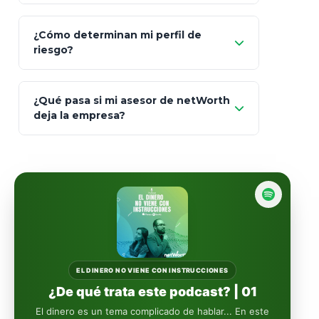
Prudential
Art. 151
¿Cómo determinan mi perfil de
riesgo?
AXA Seguros
Art.
93
Mapfre
¿Qué pasa si mi asesor de netWorth
totalmente
deja la empresa?
libres de impuestos
GBM
Actinver
reasigna
Fintual
automáticamente
Principal
Sura
EL DINERO NO VIENE CON INSTRUCCIONES
¿De qué trata este podcast? | 01
Insignia Life
El dinero es un tema complicado de hablar... En este