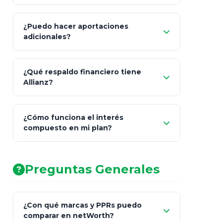
¿Puedo hacer aportaciones
100% a tus
adicionales?
beneficiarios designados
¿Qué respaldo financiero tiene
Allianz?
¿Cómo funciona el interés
compuesto en mi plan?
AA (Muy Fuerte)
Preguntas Generales
¿Con qué marcas y PPRs puedo
comparar en netWorth?