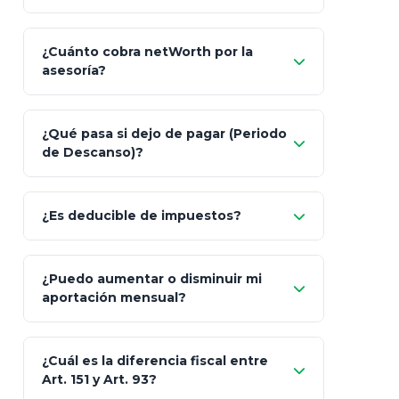
¿Cuánto cobra netWorth por la
asesoría?
Nada.
¿Qué pasa si dejo de pagar (Periodo
de Descanso)?
Allianz (Optimaxx Plus)
Optimaxx Plus
¿Es deducible de impuestos?
GNP (Proyecta)
Sí
¿Puedo aumentar o disminuir mi
Seguros Monterrey
aportación mensual?
Skandia (Crea)
¿Cuál es la diferencia fiscal entre
MetLife (MetaLife)
Art. 151 y Art. 93?