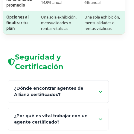
14.9% anual
6% anual
promedio
Opciones al
Una sola exhibición,
Una sola exhibición,
finalizar tu
mensualidades o
mensualidades o
plan
rentas vitalicias
rentas vitalicias
Seguridad y
Certificación
¿Dónde encontrar agentes de
Allianz certificados?
Comisión Nacional de
¿Por qué es vital trabajar con un
Seguros y Fianzas (CNSF)
agente certificado?
netWorth