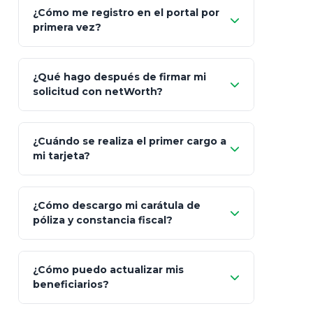
"Allianz
Fiscalidad
Estrategia Art. 151 / 93
Bás
¿Cómo me registro en el portal por
Client"
primera vez?
Inversión
S&P 500, ETFs Globales
Deu
Carta de
App Store (iOS)
Google Play
¿Qué hago después de firmar mi
Bienvenida
solicitud con netWorth?
"¿Aún no tienes cuenta?
Regístrate"
¡Relájate!
¿Cuándo se realiza el primer cargo a
mi tarjeta?
¿Cómo descargo mi carátula de
póliza y constancia fiscal?
¿Cómo puedo actualizar mis
"Mis Pólizas" > "Documentos"
beneficiarios?