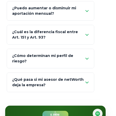
Sí
¿Puedo aumentar o disminuir mi
Seguros Monterrey
aportación mensual?
Skandia (Crea)
¿Cuál es la diferencia fiscal entre
MetLife (MetaLife)
Art. 151 y Art. 93?
Prudential
Art. 151
¿Cómo determinan mi perfil de
riesgo?
AXA Seguros
Art.
93
Mapfre
¿Qué pasa si mi asesor de netWorth
totalmente
deja la empresa?
libres de impuestos
GBM
Actinver
reasigna
Fintual