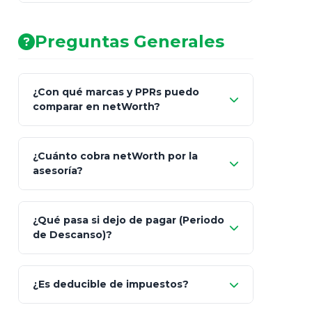
AA (Muy Fuerte)
Preguntas Generales
¿Con qué marcas y PPRs puedo
comparar en netWorth?
¿Cuánto cobra netWorth por la
asesoría?
Nada.
¿Qué pasa si dejo de pagar (Periodo
de Descanso)?
Allianz (Optimaxx Plus)
Optimaxx Plus
¿Es deducible de impuestos?
GNP (Proyecta)