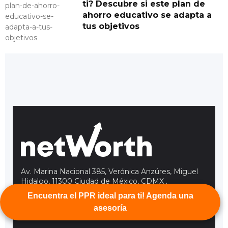
ti? Descubre si este plan de
ahorro educativo se adapta a
tus objetivos
Av. Marina Nacional 385, Verónica Anzúres, Miguel
Hidalgo, 11300 Ciudad de México, CDMX
.
Agente de Seguros: NWC Agente de Seguros
Encuentra el PPR ideal para ti! Agenda una
Teléfono:
55 4163 0120
Cédula AMIB: 90770
asesoría