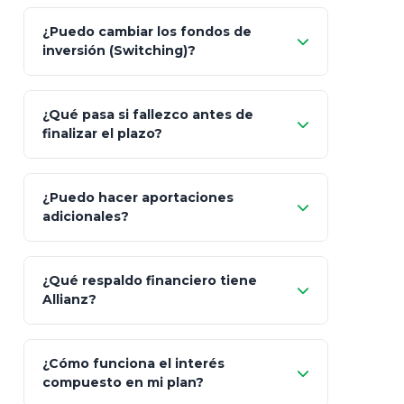
Pesos (ajustados a
¿Puedo cambiar los fondos de
inflación), Dólares o Euros
inversión (Switching)?
¿Qué pasa si fallezco antes de
"Switching" (cambio de fondos)
finalizar el plazo?
¿Puedo hacer aportaciones
100% a tus
adicionales?
beneficiarios designados
¿Qué respaldo financiero tiene
Allianz?
¿Cómo funciona el interés
compuesto en mi plan?