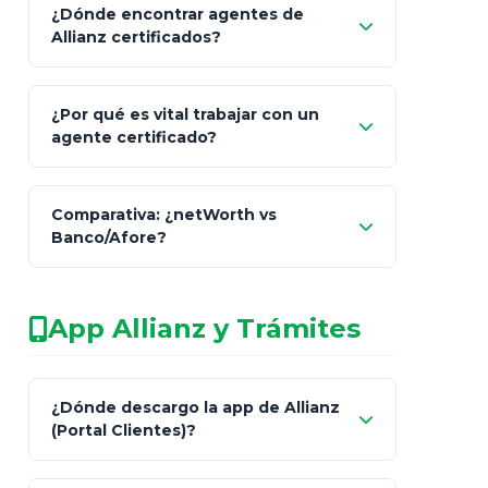
¿Dónde encontrar agentes de
Allianz certificados?
Comisión Nacional de
¿Por qué es vital trabajar con un
Seguros y Fianzas (CNSF)
agente certificado?
netWorth
Comparativa: ¿netWorth vs
consultor técnico
Banco/Afore?
legalmente facultado
No arriesgues tu
App Allianz y Trámites
patrimonio con asesores informales en
redes sociales.
Característica
netWorth (Certificado)
Ba
¿Dónde descargo la app de Allianz
(Portal Clientes)?
Asesoría
Personalizada y Continua
Gen