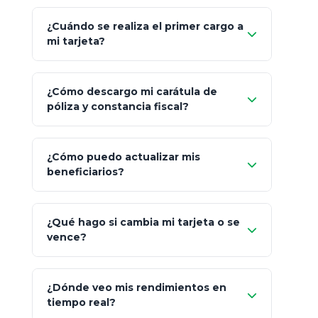
Regístrate"
¡Relájate!
¿Cuándo se realiza el primer cargo a
mi tarjeta?
¿Cómo descargo mi carátula de
póliza y constancia fiscal?
¿Cómo puedo actualizar mis
"Mis Pólizas" > "Documentos"
beneficiarios?
¿Qué hago si cambia mi tarjeta o se
vence?
¿Dónde veo mis rendimientos en
"Link
tiempo real?
de Cobro Seguro"