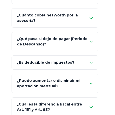
¿Cuánto cobra netWorth por la
asesoría?
Nada.
¿Qué pasa si dejo de pagar (Periodo
de Descanso)?
Allianz (Optimaxx Plus)
Optimaxx Plus
¿Es deducible de impuestos?
GNP (Proyecta)
Sí
¿Puedo aumentar o disminuir mi
Seguros Monterrey
aportación mensual?
Skandia (Crea)
¿Cuál es la diferencia fiscal entre
MetLife (MetaLife)
Art. 151 y Art. 93?