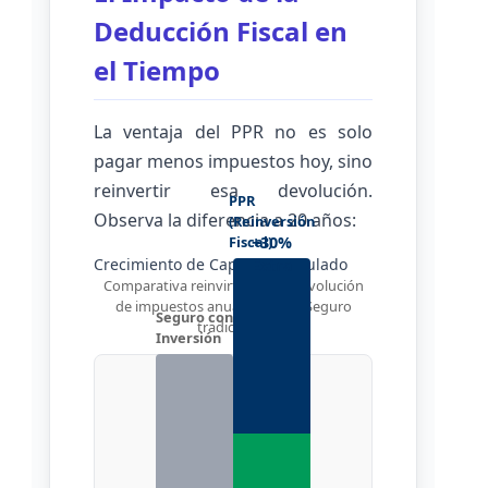
Deducción Fiscal en
el Tiempo
La ventaja del PPR no es solo
pagar menos impuestos hoy, sino
reinvertir esa devolución.
PPR
Observa la diferencia a 20 años:
(Reinversión
Fiscal)
+30%
Crecimiento de Capital Acumulado
Extra
Comparativa reinvirtiendo la devolución
de impuestos anual (PPR) vs. Seguro
Seguro con
tradicional.
Inversión