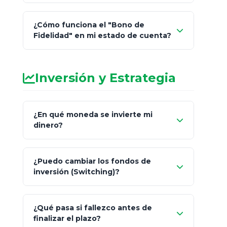
¿Cómo funciona el "Bono de
Fidelidad" en mi estado de cuenta?
Inversión y Estrategia
¿En qué moneda se invierte mi
dinero?
Pesos (ajustados a
¿Puedo cambiar los fondos de
inflación), Dólares o Euros
inversión (Switching)?
¿Qué pasa si fallezco antes de
"Switching" (cambio de fondos)
finalizar el plazo?