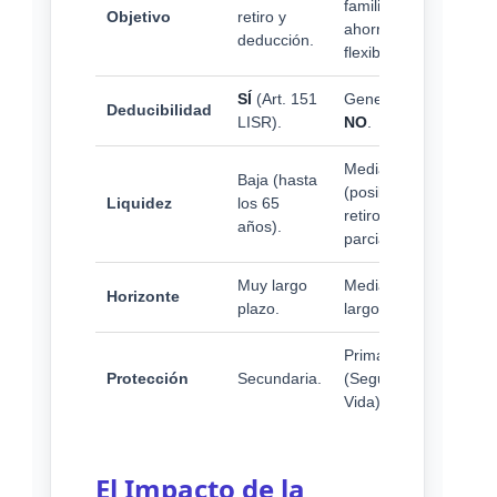
familiar y
Objetivo
retiro y
ahorro
deducción.
flexible.
SÍ
(Art. 151
Generalmente
Deducibilidad
LISR).
NO
.
Media/Alta
Baja (hasta
(posibles
Liquidez
los 65
retiros
años).
parciales).
Muy largo
Mediano a
Horizonte
plazo.
largo plazo.
Primaria
Protección
Secundaria.
(Seguro de
Vida).
El Impacto de la