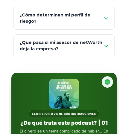
Prudential
Art. 151
¿Cómo determinan mi perfil de
riesgo?
AXA Seguros
Art.
93
Mapfre
¿Qué pasa si mi asesor de netWorth
totalmente
deja la empresa?
libres de impuestos
GBM
Actinver
reasigna
Fintual
automáticamente
Principal
Sura
EL DINERO NO VIENE CON INSTRUCCIONES
¿De qué trata este podcast? | 01
Insignia Life
El dinero es un tema complicado de hablar... En