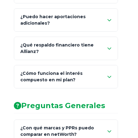
¿Puedo hacer aportaciones
100% a tus
adicionales?
beneficiarios designados
¿Qué respaldo financiero tiene
Allianz?
¿Cómo funciona el interés
compuesto en mi plan?
AA (Muy Fuerte)
Preguntas Generales
¿Con qué marcas y PPRs puedo
comparar en netWorth?