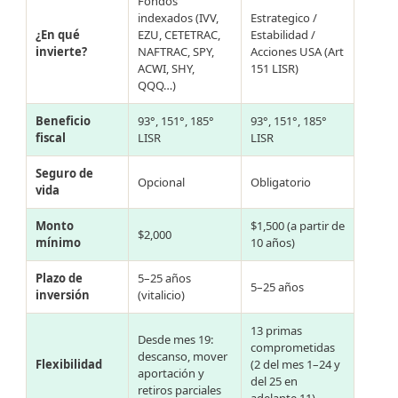
Fondos
indexados (IVV,
Estrategico /
¿En qué
EZU, CETETRAC,
Estabilidad /
invierte?
NAFTRAC, SPY,
Acciones USA (Art
ACWI, SHY,
151 LISR)
QQQ…)
Beneficio
93°, 151°, 185°
93°, 151°, 185°
fiscal
LISR
LISR
Seguro de
Opcional
Obligatorio
vida
Monto
$1,500 (a partir de
$2,000
mínimo
10 años)
Plazo de
5–25 años
5–25 años
inversión
(vitalicio)
13 primas
Desde mes 19:
comprometidas
descanso, mover
Flexibilidad
(2 del mes 1–24 y
aportación y
del 25 en
retiros parciales