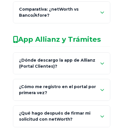
Comparativa: ¿netWorth vs
consultor técnico
Banco/Afore?
legalmente facultado
No arriesgues tu
App Allianz y Trámites
patrimonio con asesores informales en
redes sociales.
Característica
netWorth (Certificado)
¿Dónde descargo la app de Allianz
(Portal Clientes)?
Asesoría
Personalizada y Continua
"Allianz
Fiscalidad
Estrategia Art. 151 / 93
¿Cómo me registro en el portal por
Client"
primera vez?
Inversión
S&P 500, ETFs Globales
Carta de
App Store (iOS)
Google Play
¿Qué hago después de firmar mi
Bienvenida
solicitud con netWorth?
"¿Aún no tienes cuenta?