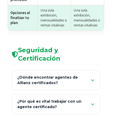
Una sola
Una sola
Opciones al
exhibición,
exhibición,
finalizar tu
mensualidades o
mensualidades o
plan
rentas vitalicias
rentas vitalicias
Seguridad y
Certificación
¿Dónde encontrar agentes de
Allianz certificados?
Comisión Nacional de
¿Por qué es vital trabajar con un
Seguros y Fianzas (CNSF)
agente certificado?
netWorth