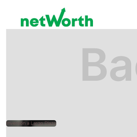
INVERSIÓN A LARGO PLAZO
🕘
Jorge Gutiérrez
2025-
Inversión a Largo Plazo