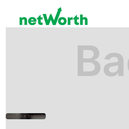
SEGUROS E INVERSIÓN
🕘
Jorge Gutiérrez
2025
Seguros e Inversión