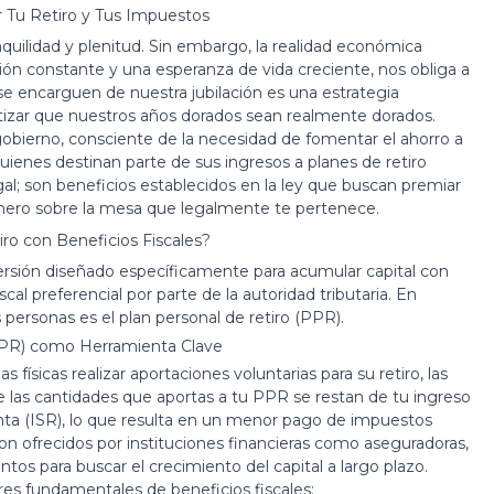
r Tu Retiro y Tus Impuestos
quilidad y plenitud. Sin embargo, la realidad económica
ción constante y una esperanza de vida creciente, nos obliga a
se encarguen de nuestra jubilación es una estrategia
rantizar que nuestros años dorados sean realmente dorados.
obierno, consciente de la necesidad de fomentar el ahorro a
quienes destinan parte de sus ingresos a planes de retiro
gal; son beneficios establecidos en la ley que buscan premiar
r dinero sobre la mesa que legalmente te pertenece.
ro con Beneficios Fiscales?
nversión diseñado específicamente para acumular capital con
al preferencial por parte de la autoridad tributaria. En
s personas es el
plan personal de retiro
(PPR).
(PPR) como Herramienta Clave
físicas realizar aportaciones voluntarias para su retiro, las
e las cantidades que aportas a tu PPR se restan de tu ingreso
nta (ISR), lo que resulta en un menor pago de impuestos
son ofrecidos por instituciones financieras como aseguradoras,
ntos para buscar el crecimiento del capital a largo plazo.
lares fundamentales de beneficios fiscales: