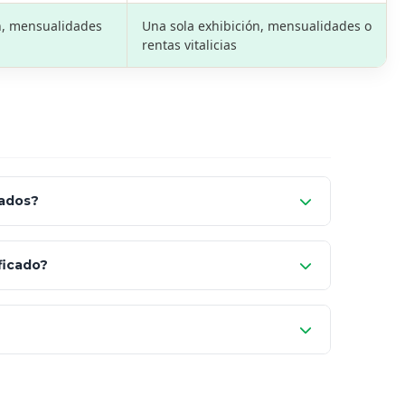
n, mensualidades
Una sola exhibición, mensualidades o
rentas vitalicias
cados?
Fianzas (CNSF)
ficado?
consultor técnico legalmente
rriesgues tu patrimonio con asesores