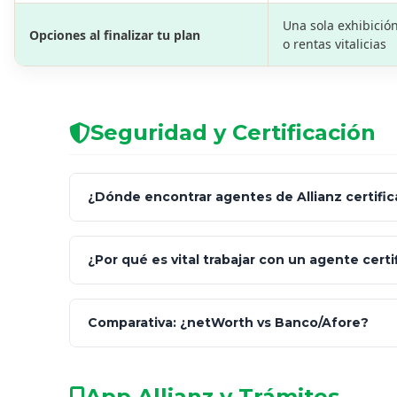
Una sola exhibició
Opciones al finalizar tu plan
o rentas vitalicias
Seguridad y Certificación
¿Dónde encontrar agentes de Allianz certifi
Comisión Nacional de Seguros y 
¿Por qué es vital trabajar con un agente certi
netWorth
No a
Comparativa: ¿netWorth vs Banco/Afore?
facultado
informales en redes sociales.
App Allianz y Trámites