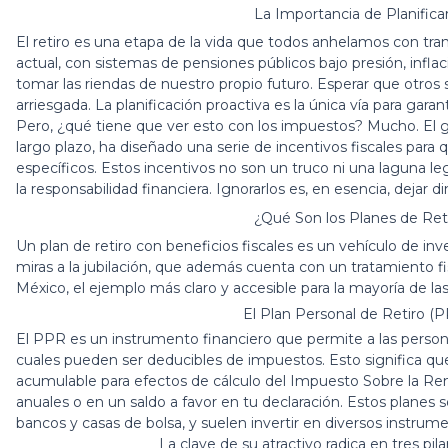
La Importancia de Planifica
El retiro es una etapa de la vida que todos anhelamos con tran
actual, con sistemas de pensiones públicos bajo presión, infla
tomar las riendas de nuestro propio futuro. Esperar que otros 
arriesgada. La planificación proactiva es la única vía para ga
Pero, ¿qué tiene que ver esto con los impuestos? Mucho. El g
largo plazo, ha diseñado una serie de incentivos fiscales para 
específicos. Estos incentivos no son un truco ni una laguna le
la responsabilidad financiera. Ignorarlos es, en esencia, deja
¿Qué Son los Planes de Reti
Un plan de retiro con beneficios fiscales es un vehículo de i
miras a la jubilación, que además cuenta con un tratamiento fisc
México, el ejemplo más claro y accesible para la mayoría de la
El Plan Personal de Retiro 
El PPR es un instrumento financiero que permite a las personas 
cuales pueden ser deducibles de impuestos. Esto significa qu
acumulable para efectos de cálculo del Impuesto Sobre la Re
anuales o en un saldo a favor en tu declaración. Estos planes 
bancos y casas de bolsa, y suelen invertir en diversos instrume
La clave de su atractivo radica en tres pi