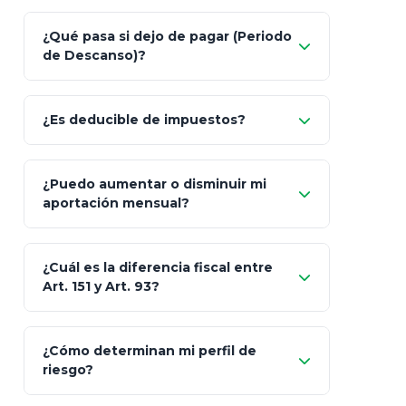
Nada.
¿Qué pasa si dejo de pagar (Periodo
de Descanso)?
Allianz (Optimaxx Plus)
Optimaxx Plus
¿Es deducible de impuestos?
GNP (Proyecta)
Sí
¿Puedo aumentar o disminuir mi
Seguros Monterrey
aportación mensual?
Skandia (Crea)
¿Cuál es la diferencia fiscal entre
MetLife (MetaLife)
Art. 151 y Art. 93?
Prudential
Art. 151
¿Cómo determinan mi perfil de
riesgo?
AXA Seguros
Art.