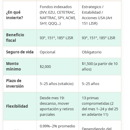
Fondos indexados
Estrategico /
¿En qué
(IVV, EZU, CETETRAC,
Estabilidad /
invierte?
NAFTRAC, SPY, ACWI,
Acciones USA (Art
SHY, QQQ…)
151 LISR)
Beneficio
93°, 151°, 185° LISR
93°, 151°, 185° LISR
fiscal
Seguro de vida
Opcional
Obligatorio
Monto
$1,500 (a partir de 10
$2,000
mínimo
años)
Plazo de
5–25 años (vitalicio)
5–25 años
inversión
Desde mes 19:
13 primas
descanso, mover
comprometidas (2
Flexibilidad
aportación y retiros
del mes 1–24 y del 25
parciales
en adelante 11)
0.99%–2% promedio
Dependiendo del