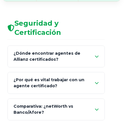
Seguridad y
Certificación
¿Dónde encontrar agentes de
Allianz certificados?
Comisión Nacional de
¿Por qué es vital trabajar con un
Seguros y Fianzas (CNSF)
agente certificado?
netWorth
Comparativa: ¿netWorth vs
consultor técnico
Banco/Afore?
legalmente facultado