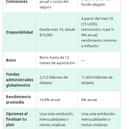
Comisiones
anual + costo del
fondo elegido
seguro
A partir del mes 19
(15 UDIS),
Desde mes 19, desde
reinversión; tope 5–
Disponibilidad
$10,000
9% anual;
rendimiento mínimo
a inflación
Bono hasta de 12
Bono
—
meses de aportación
Fondos
2,212 billones de
11,453 millones de
administrados
dólares
dólares
globalmente
Rendimiento
14.9% anual
6% anual
promedio
Opciones al
Una sola exhibición,
Una sola exhibición,
finalizar tu
mensualidades o
mensualidades o
plan
rentas vitalicias
rentas vitalicias