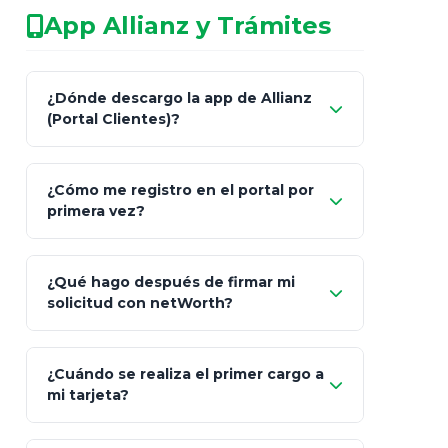
No arriesgues tu
App Allianz y Trámites
patrimonio con asesores informales en
redes sociales.
Característica
netWorth (Certificado)
Ba
¿Dónde descargo la app de Allianz
(Portal Clientes)?
Asesoría
Personalizada y Continua
Gen
"Allianz
Fiscalidad
Estrategia Art. 151 / 93
Bás
¿Cómo me registro en el portal por
Client"
primera vez?
Inversión
S&P 500, ETFs Globales
Deu
Carta de
App Store (iOS)
Google Play
¿Qué hago después de firmar mi
Bienvenida
solicitud con netWorth?
"¿Aún no tienes cuenta?
Regístrate"
¡Relájate!
¿Cuándo se realiza el primer cargo a
mi tarjeta?