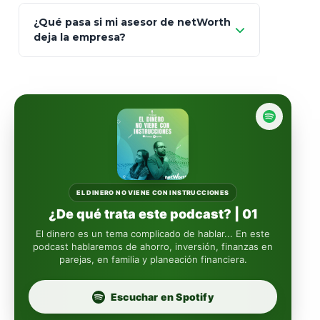
93
Mapfre
¿Qué pasa si mi asesor de netWorth
totalmente
deja la empresa?
libres de impuestos
GBM
Actinver
reasigna
Fintual
automáticamente
Principal
Sura
EL DINERO NO VIENE CON INSTRUCCIONES
¿De qué trata este podcast? | 01
Insignia Life
El dinero es un tema complicado de hablar... En este
podcast hablaremos de ahorro, inversión, finanzas en
parejas, en familia y planeación financiera.
Profuturo
Escuchar en Spotify