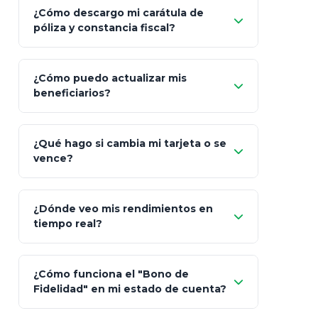
¿Cómo descargo mi carátula de
póliza y constancia fiscal?
¿Cómo puedo actualizar mis
"Mis Pólizas" > "Documentos"
beneficiarios?
¿Qué hago si cambia mi tarjeta o se
vence?
¿Dónde veo mis rendimientos en
"Link
tiempo real?
de Cobro Seguro"
¿Cómo funciona el "Bono de
Fidelidad" en mi estado de cuenta?