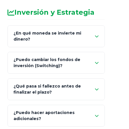
Inversión y Estrategia
¿En qué moneda se invierte mi
dinero?
Pesos (ajustados a
¿Puedo cambiar los fondos de
inflación), Dólares o Euros
inversión (Switching)?
¿Qué pasa si fallezco antes de
"Switching" (cambio de fondos)
finalizar el plazo?
¿Puedo hacer aportaciones
100% a tus
adicionales?
beneficiarios designados