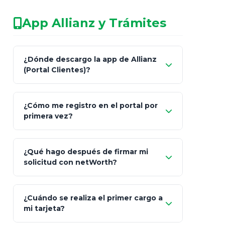
No arriesgues tu
App Allianz y Trámites
patrimonio con asesores informales en
redes sociales.
Característica
netWorth (Certificado)
Ba
¿Dónde descargo la app de Allianz
(Portal Clientes)?
Asesoría
Personalizada y Continua
Gen
"Allianz
Fiscalidad
Estrategia Art. 151 / 93
Bás
¿Cómo me registro en el portal por
Client"
primera vez?
Inversión
S&P 500, ETFs Globales
Deu
Carta de
App Store (iOS)
Google Play
¿Qué hago después de firmar mi
Bienvenida
solicitud con netWorth?
"¿Aún no tienes cuenta?
Regístrate"
¡Relájate!
¿Cuándo se realiza el primer cargo a
mi tarjeta?