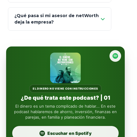
Art.
93
Mapfre
¿Qué pasa si mi asesor de netWorth
totalmente
deja la empresa?
libres de impuestos
GBM
Actinver
reasigna
Fintual
automáticamente
Principal
Sura
EL DINERO NO VIENE CON INSTRUCCIONES
¿De qué trata este podcast? | 01
Insignia Life
El dinero es un tema complicado de hablar... En este
podcast hablaremos de ahorro, inversión, finanzas en
parejas, en familia y planeación financiera.
Profuturo
Escuchar en Spotify