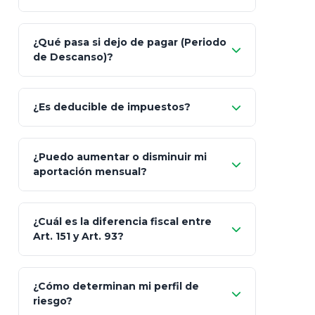
Nada.
¿Qué pasa si dejo de pagar (Periodo
de Descanso)?
Allianz (Optimaxx Plus)
Optimaxx Plus
¿Es deducible de impuestos?
GNP (Proyecta)
Sí
¿Puedo aumentar o disminuir mi
Seguros Monterrey
aportación mensual?
Skandia (Crea)
¿Cuál es la diferencia fiscal entre
MetLife (MetaLife)
Art. 151 y Art. 93?
Prudential
Art. 151
¿Cómo determinan mi perfil de
riesgo?
AXA Seguros