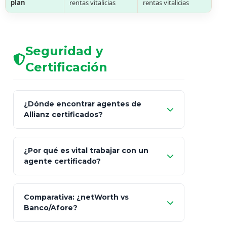
plan
rentas vitalicias
rentas vitalicias
Seguridad y
Certificación
¿Dónde encontrar agentes de
Allianz certificados?
Comisión Nacional de
¿Por qué es vital trabajar con un
Seguros y Fianzas (CNSF)
agente certificado?
netWorth
Comparativa: ¿netWorth vs
consultor técnico
Banco/Afore?
legalmente facultado