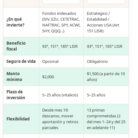
Fondos indexados
Estrategico /
¿En qué
(IVV, EZU, CETETRAC,
Estabilidad /
invierte?
NAFTRAC, SPY, ACWI,
Acciones USA (Art
SHY, QQQ…)
151 LISR)
Beneficio
93°, 151°, 185° LISR
93°, 151°, 185° LISR
fiscal
Seguro de vida
Opcional
Obligatorio
Monto
$1,500 (a partir de 10
$2,000
mínimo
años)
Plazo de
5–25 años (vitalicio)
5–25 años
inversión
Desde mes 19:
13 primas
descanso, mover
comprometidas (2
Flexibilidad
aportación y retiros
del mes 1–24 y del 25
parciales
en adelante 11)