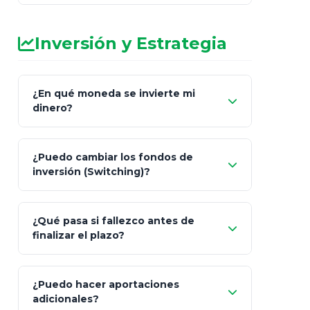
Inversión y Estrategia
¿En qué moneda se invierte mi
dinero?
Pesos (ajustados a
¿Puedo cambiar los fondos de
inflación), Dólares o Euros
inversión (Switching)?
¿Qué pasa si fallezco antes de
"Switching" (cambio de fondos)
finalizar el plazo?
¿Puedo hacer aportaciones
100% a tus
adicionales?
beneficiarios designados